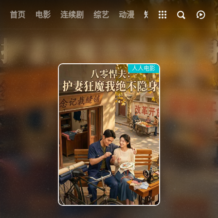
+
首页
电影
连续剧
综艺
全部影片
动漫
短剧
网址
人人电影
{if condition="$obj.vod_points