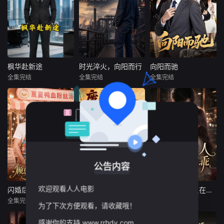
枫华赴新途
时光淬火，向阳而行
向阳而驰
枫华赴新途
时光淬火，向阳而行
向阳而驰
全集完结
全集完结
全集完结
未知
未知
未知
技术骨干陈峰深耕
故事以80年代国营
暂无简介
行业五年，凭过硬
钢厂为背景，一线
能力助力公司蓬勃
工人陆嘉珩在历经
发展，却因不公对
人生憾事后意外重
待寒心离职。手握
回青年时代。幡然
自主研发核心技术
醒悟的他告别消耗
的他，坚守本心、
自身的感情，沉心
公告内容
从容布局，拒绝妥
钻研冶金技术，凭
协退让。他携手优
借一线实操积累的
欢迎观看人人电影
质平台创立新公
经验与刻苦钻研的
闪婚后，顾总他摆摊上瘾了
废品布衣八零捡宝人第五季
陆爷，夫人她又在装乖
闪婚后，顾总他摆摊上瘾了
废品布衣八零捡宝人第五季
陆爷，夫人她又在装乖
司，坚守匠心与底
劲头，一步步化解
全集完结
全集完结
全集完结
为了下次方便观看，请收藏哦！
未知
未知
未知
线，凭借扎实技术
生产难题、抓住时
打破困境，
代机遇
感谢你的支持,www.rrhdy.com
靠经营鸭血粉丝汤
穿越回八十年代，
高冷霸总遇上腹黑