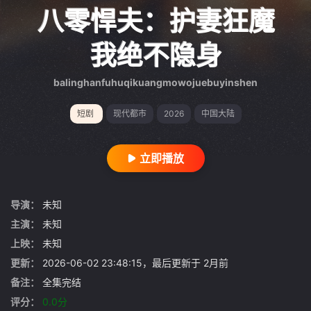
gt 0"}
八零悍夫：护妻狂魔
我绝不隐身
balinghanfuhuqikuangmowojuebuyinshen
短剧
现代都市
2026
中国大陆
立即播放
导演：
未知
主演：
未知
上映：
未知
更新：
2026-06-02 23:48:15，最后更新于 2月前
备注：
全集完结
评分：
0.0分