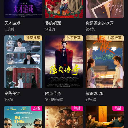
上恩饰），在高三
剧场 时长：10
命的博弈中，两人
那年夏天意外与叛
分钟X18集 开
从相互怀疑逐渐走
逆不羁、抵抗家族
机时间：10月中下
向信任与心动，最
束缚的陆氏太子爷
旬 拍摄地点：
终在“守护山河，也
天才游戏
我的妈耶
你是迟来的欢喜
天才游戏
我的妈耶
你是迟来的欢喜
陆西骁（周柯宇
横店 拍摄周
守护你”的共同信念
已完结
预告片
第4集
彭昱畅
丁禹兮
马思纯
白客
魏哲鸣
饰）产生联系。两
期：12天 总监
下收获了爱情。
独家推荐
独家推荐
独家推荐
李蔓瑄
黄明昊
郑合惠子
人在谎言与真诚中
制：周山、刘幕天
李俊贤
碰撞纠缠，
穷途末路的天才
十一（黄明昊 饰）
少年刘全龙（彭昱
从小由父亲张永勋
28岁的阮喻以自己
畅 饰），被偏执富
（白客 饰）独自抚
的情感经历为原型
家公子陈伦（丁禹
养长大，自出生时
创作小说并发布在
兮 饰）选中，被迫
就离世的妈妈东玉
网上。但没想到，
踏入一场为他量身
（马思纯 饰）对于
她的小说情节被网
打造的“换命游
他而言则是陌生人
友指出有抄袭嫌
戏”。豪华别墅、名
般的存在。处于青
疑。阮喻决定维
车名表、神秘女友
春叛逆期的十一，
权，几经波折确定
良陈美锦
陆贞传奇
耀眼2026
良陈美锦
陆贞传奇
耀眼2026
全部备齐，在陈伦
在自己18岁生日这
合作的知识产权律
第4集
第45集完结
已完结
任敏
此沙
赵丽颖
陈晓
关晓彤
李昀锐
的精心打造下，刘
天意外发现了一本
师正好是她高中的
热播
热播
热播
董思成
乔任梁
高露
全龙瞬间拥有顶配
「妈妈的日记」。
暗恋对象、也是自
人生
己小说男主的原型
根据沉香灰烬的同
南北朝时期，王朝
每天 更2讲述了落
许淮颂。两
名小说改编。顾家
变异，兵荒马乱，
难千金晴也和小镇