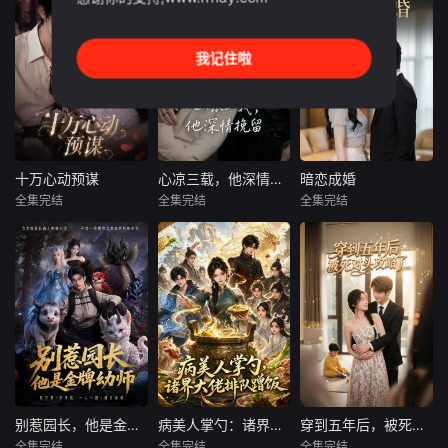
自食其力的林夏
靠一双慧眼在废品
娇妻，这组合绝
夏，被母亲催促相
堆里淘出宝贝？这
了！本AI制作短剧
亲时阴差阳错走错
部AI短剧带你重温
主打先婚后爱加掉
我记住啦
场地，与为躲避家
复古风情，体验鉴
马反转。表面温顺
族联姻的顾霆深意
宝致富的快感。主
如猫，实则智商在
外结婚。顾霆深隐
角凭借现代知识降
线，陆爷步步沦陷
藏总裁身份，以普
维打击，从贫困布
却浑然不觉。两人
通司机的身份陪伴
衣逆袭成商业大
极限拉扯，甜虐交
她打拼事业。面对
亨。剧情轻松幽
织，看得人心跳加
十万心动预谋
心凉三载，他深情挽留第三季
暗恋成婚
十万心动预谋
心凉三载，他深情挽留第三季
暗恋成婚
旁人刁难与算计，
默，充满年代烟火
速。剧情节奏明
全集完结
全集完结
全集完结
未知
未知
未知
二人携手化解波
气。想看如何靠捡
快，没有无效对
折。身份揭晓
漏改变命运
话，全是高能
一场精心策划的邂
三年冷漠相待，换
多年暗恋终成正
逅，究竟是谁先动
来的是决绝离婚还
果，契约婚姻里藏
了心？本AI制作短
是破镜重圆？当男
着怎样的心动秘
剧将浪漫悬疑推向
主终于醒悟，展开
密？这部AI制作短
极致。男女主在试
疯狂追妻模式，女
剧精准拿捏甜宠虐
探中靠近，谎言与
主的心能否再次融
恋精髓，AI生成画
真心交织，每一次
化？这部剧由AI生
面细腻呈现双向奔
对视都暗藏玄机。
成，情感刻画细腻
赴的浪漫氛围。从
剧情层层递进，悬
入微，将虐恋与救
小心翼翼的单向守
念迭起，直到最后
赎演绎得淋漓尽
候到坦诚相待的甜
别惹园长，他是金牌幼师
病美人掌勺：诸界大佬排队蹭饭
穿到五年后，被死对头攻略了
别惹园长，他是金牌幼师
病美人掌勺：诸界大佬排队蹭饭
穿到五年后，被死对头攻略了
才揭开真相。画面
致。看着霸总从高
蜜相守，每一步情
全集完结
全集完结
全集完结