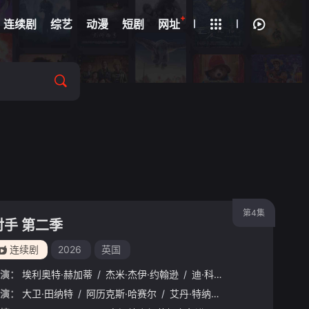
+
疑
连续剧
综艺
动漫
短剧
网址
第4集
对手 第二季
连续剧
2026
英国
演：
埃利奥特·赫加蒂
/
杰米·杰伊·约翰逊
/
迪·科庞·奥莱利
森
演：
/
丹尼·戴尔
大卫·田纳特
/
维多莉亚·斯莫费特
/
阿历克斯·哈赛尔
/
/
克莱尔·拉什布鲁克
艾丹·特纳
/
娜菲萨·威廉姆斯
/
奥利弗·克
/