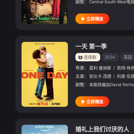
剧情：
立即播放
一天 第一季
连续剧
2024
英国
导演：
莫利·曼纳斯
/
凯特·休
主演：
安比卡·茂德
/
利奥·伍
剧情：
立即播放
婚礼上我们讨厌的人