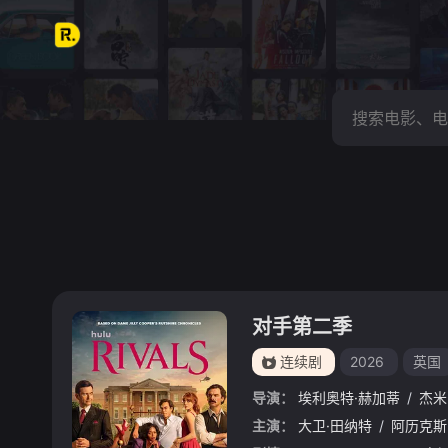
对手第二季
连续剧
2026
英国
导演：
埃利奥特·赫加蒂
/
杰米
主演：
大卫·田纳特
/
阿历克斯