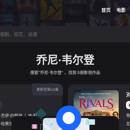
网球
脑洞悬
首页
电影
乔尼·韦尔登
搜索"乔尼·韦尔登" ，找到
5
部影视作品
更新至第04集
·杰伊·约翰逊
/
迪·科庞·奥莱利
导
·哈赛尔
/
艾丹·特纳
/
娜菲萨·威廉姆斯
/
贝拉·麦克莱恩
/
凯瑟琳·帕金
主