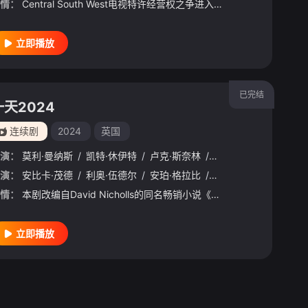
情：
Central South West电视特许经营权之争进入白热化阶段，Corinium与Venturer之间的战争正迈入危险新阶段。Tony Baddingham比以往更加冷酷无情，他决心将对手逐个击
立即播放
已完结
一天2024
连续剧
2024
英国
演：
莫利·曼纳斯
/
凯特·休伊特
/
卢克·斯奈林
/
约翰·哈德威克
诺·汤姆林森
演：
安比卡·茂德
/
布伦丹·奎因
/
利奥·伍德尔
/
托比·斯蒂芬斯
/
安珀·格拉比
/
乔莉·理查德森
/
乔尼·韦尔登
/
/
亚当·
埃茜·
情：
本剧改编自David Nicholls的同名畅销小说《一天》。
立即播放