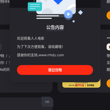
Central South West电视特许经营权之争进入白热化阶段，Corinium与Venturer之间的战争正迈入危险新阶段。Tony Baddingham比以往更加冷酷无情，他决心将对手逐个击
剧
公告内容
第14集完结
欢迎观看人人电影
为了下次方便观看，请收藏哦！
感谢你的支持,www.rrhdy.com
伊特
/
卢克·斯奈林
/
约翰·哈德威克
导
德尔
/
安珀·格拉比
/
乔尼·韦尔登
/
埃茜·戴维斯
/
蒂姆·麦克纳尼
/
埃莉
主
本剧改编自David Nicholls的同名畅销小说《一天》。1988年7月15日，Emma Morley（安比卡·茂德 Ambika Mod 饰）和Dexter Mayhew（利奥·伍德尔 Leo
剧
我记住啦
HD