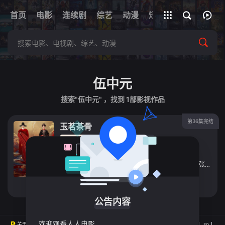
+
首页
电影
连续剧
综艺
全部影片
动漫
短剧
网址
伍中元
搜索"伍中元" ，找到
1
部影视作品
第36集完结
玉茗茶骨
连续剧
2025
中国大陆
导演：
张之微
/
马诗歌
/
国浩
主演：
侯明昊
/
古力娜扎
/
陈若轩
/
程潇
/
赵弈钦
/
张南
/
张
立即播放
公告内容
欢迎观看人人电影
关于
版权
投屏
直播
排行榜
MAP
RSS
Baidu
Google
Bing
so