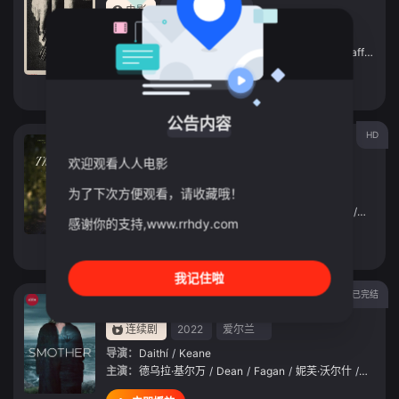
电影
2025
爱尔兰
导演：
Damian
/
McCann
主演：
凯瑞·克劳利
/
布里德·布伦南
/
Eva-Jane
/
Gaffney
/
立即播放
公告内容
HD
夏日细语
欢迎观看人人电影
电影
2022
爱尔兰
为了下次方便观看，请收藏哦！
导演：
科尔姆·拜瑞德
主演：
凯瑟琳·克林奇
/
凯瑞·克劳利
/
安德鲁·班尼特
/
迈克尔
感谢你的支持,www.rrhdy.com
立即播放
我记住啦
已完结
窒息家庭第二季
连续剧
2022
爱尔兰
导演：
Daithí
/
Keane
主演：
德乌拉·基尔万
/
Dean
/
Fagan
/
妮芙·沃尔什
/
James