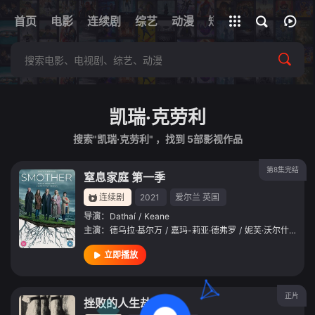
+
首页
电影
连续剧
综艺
全部影片
动漫
短剧
网址
凯瑞·克劳利
搜索"凯瑞·克劳利" ，找到
5
部影视作品
第8集完结
窒息家庭 第一季
连续剧
2021
爱尔兰
英国
导演：
Dathaí
/
Keane
主演：
德乌拉·基尔万
/
嘉玛-莉亚·德弗罗
/
妮芙·沃尔什
/
Jam
立即播放
正片
挫败的人生劫案