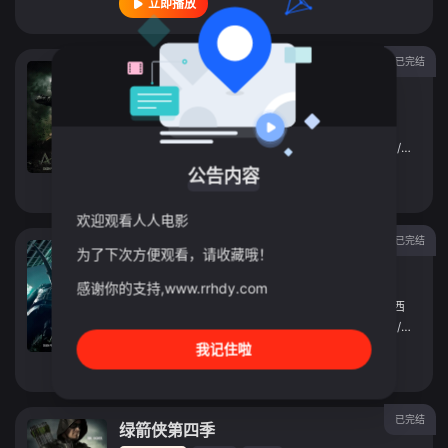
立即播放
已完结
绿箭侠第六季
连续剧
2017
美国
导演：
詹姆斯·班福德
/
劳拉·贝尔西
/
乔尔·诺沃亚
主演：
斯蒂芬·阿梅尔
/
大卫·莱姆希
/
艾米莉·理查兹
/
薇拉·贺
公告内容
立即播放
欢迎观看人人电影
已完结
绿箭侠第五季
为了下次方便观看，请收藏哦！
连续剧
2016
美国
感谢你的支持,www.rrhdy.com
导演：
詹姆斯·班福德
/
格里高利·史密斯
/
劳拉·贝尔西
主演：
斯蒂芬·阿梅尔
/
大卫·莱姆希
/
艾米莉·理查兹
/
薇拉·贺
我记住啦
立即播放
已完结
绿箭侠第四季