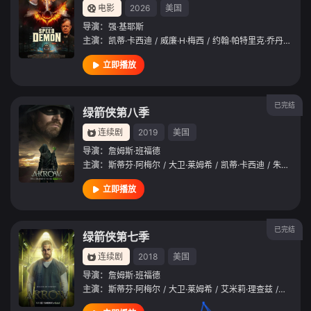
电影
2026
美国
导演：
强·基耶斯
主演：
凯蒂·卡西迪
/
威廉·H·梅西
/
约翰·帕特里克·乔丹
/
Allen
立即播放
已完结
绿箭侠第八季
连续剧
2019
美国
导演：
詹姆斯·班福德
主演：
斯蒂芬·阿梅尔
/
大卫·莱姆希
/
凯蒂·卡西迪
/
朱丽安娜·哈凯夫
立即播放
已完结
绿箭侠第七季
连续剧
2018
美国
导演：
詹姆斯·班福德
主演：
斯蒂芬·阿梅尔
/
大卫·莱姆希
/
艾米莉·理查兹
/
埃克·科