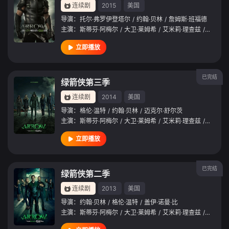
连续剧
2015
美国
导演：
托尔·弗罗伊登塔尔
/
约翰·贝林
/
詹姆斯·班福德
主演：
斯蒂芬·阿梅尔
/
大卫·莱姆希
/
艾米莉·理查兹
/
凯蒂·卡
立即播放
已完结
绿箭侠第三季
连续剧
2014
美国
导演：
格伦·温特
/
约翰·贝林
/
迈克尔·舒尔茨
主演：
斯蒂芬·阿梅尔
/
大卫·莱姆希
/
艾米莉·理查兹
/
凯蒂·卡
立即播放
已完结
绿箭侠第二季
连续剧
2013
美国
导演：
约翰·贝林
/
格伦·温特
/
盖伊·诺曼·比
主演：
斯蒂芬·阿梅尔
/
大卫·莱姆希
/
艾米莉·理查兹
/
凯蒂·卡