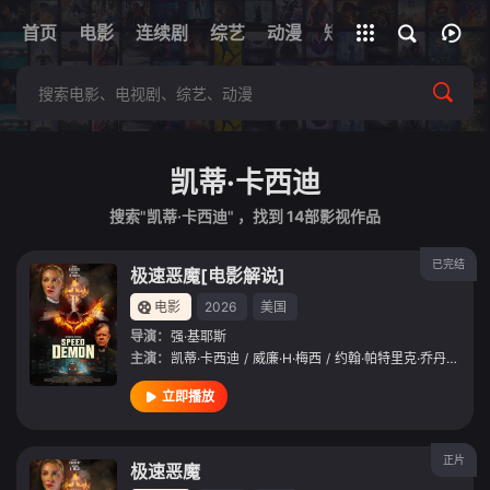
+
首页
电影
连续剧
综艺
全部影片
动漫
短剧
网址
凯蒂·卡西迪
搜索"凯蒂·卡西迪" ，找到
14
部影视作品
已完结
极速恶魔[电影解说]
电影
2026
美国
导演：
强·基耶斯
主演：
凯蒂·卡西迪
/
威廉·H·梅西
/
约翰·帕特里克·乔丹
/
Allen
立即播放
正片
极速恶魔