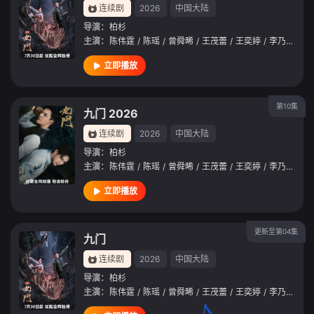
连续剧
2026
中国大陆
导演：
柏杉
主演：
陈伟霆
/
陈瑶
/
曾舜晞
/
王茂蕾
/
王奕婷
/
李乃文
/
释
立即播放
第10集
九门 2026
连续剧
2026
中国大陆
导演：
柏杉
主演：
陈伟霆
/
陈瑶
/
曾舜晞
/
王茂蕾
/
王奕婷
/
李乃文
/
释
立即播放
更新至第04集
九门
连续剧
2026
中国大陆
导演：
柏杉
主演：
陈伟霆
/
陈瑶
/
曾舜晞
/
王茂蕾
/
王奕婷
/
李乃文
/
释