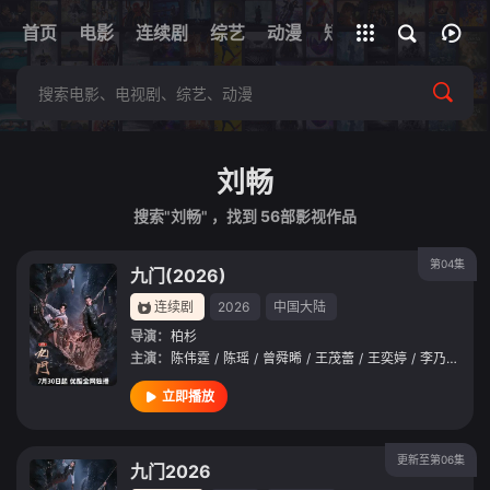
+
首页
电影
连续剧
综艺
全部影片
动漫
短剧
网址
刘畅
搜索"刘畅" ，找到
56
部影视作品
第04集
九门(2026)
连续剧
2026
中国大陆
导演：
柏杉
主演：
陈伟霆
/
陈瑶
/
曾舜晞
/
王茂蕾
/
王奕婷
/
李乃文
/
释
立即播放
更新至第06集
九门2026