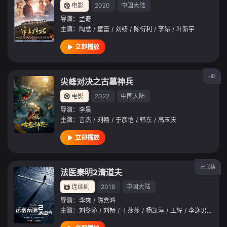
电影
2020
中国大陆
导演：
孟奇
主演：
陶慧
/
童蕾
/
刘畅
/
陈衍利
/
李昂
/
叶新宇
立即播放
HD
尖峰对决之古墓神兵
电影
2022
中国大陆
导演：
李晨
主演：
言杰
/
刘畅
/
于彦恺
/
韩东
/
高玉庆
立即播放
已完结
法医秦明2清道夫
连续剧
2018
中国大陆
导演：
李爽
/
陈嘉鸿
主演：
刘冬沁
/
刘畅
/
于莎莎
/
杨凯淳
/
王辉
/
李逸男
/
盛朗