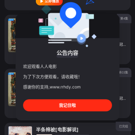
立即播放
第4集
悬案 2026
连续剧
2026
中国大陆
导演：
算
主演：
王传君
/
江奇霖
/
杨烁
/
郎月婷
/
岳云鹏
/
姜冠南
/
黄
公告内容
立即播放
欢迎观看人人电影
更新至第03集
悬案
为了下次方便观看，请收藏哦！
连续剧
2026
中国大陆
感谢你的支持,www.rrhdy.com
导演：
算
主演：
王传君
/
江奇霖
/
杨烁
/
郎月婷
/
岳云鹏
/
姜冠南
/
黄
我记住啦
立即播放
已完结
半条棉被[电影解说]