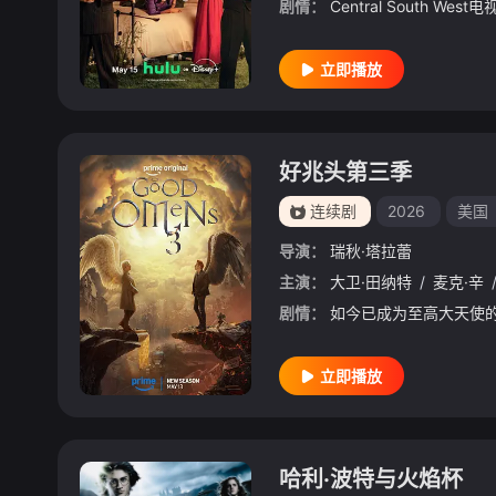
剧情：
立即播放
好兆头第三季
连续剧
2026
美国
导演：
瑞秋·塔拉蕾
主演：
大卫·田纳特
/
麦克·辛
剧情：
立即播放
哈利·波特与火焰杯