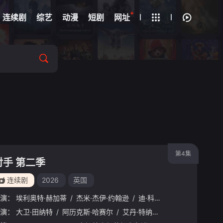
+
疑
连续剧
综艺
动漫
短剧
网址
第4集
对手 第二季
连续剧
2026
英国
演：
埃利奥特·赫加蒂
/
杰米·杰伊·约翰逊
/
迪·科庞·奥莱利
森
演：
/
丹尼·戴尔
大卫·田纳特
/
维多莉亚·斯莫费特
/
阿历克斯·哈赛尔
/
/
克莱尔·拉什布鲁克
艾丹·特纳
/
娜菲萨·威廉姆斯
/
奥利弗·克
/