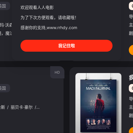
美国
欢迎观看人人电影
导
为了下次方便观看，请收藏哦！
玛·沃森
/
鲁伯特·格林特
/
迈克尔·刚本
/
玛吉·史密斯
/
汤姆·费尔顿
主
/
感谢你的支持,www.rrhdy.com
这是一个不同寻常的学期，魔法学校的盛事：三强争霸赛在霍格沃茨举行。学生们争先报名，希翼获得永恒无上的荣誉。火焰杯在选出三所学校的三名勇士后，竟将未足年龄的哈利也挑选出来。
剧
我记住啦
HD
美国
导
金斯
/
丽贝卡·豪尔
/
乔迪·梅
/
帕特里克·肯尼迪
/
埃莉诺·汤姆林森
主
剧