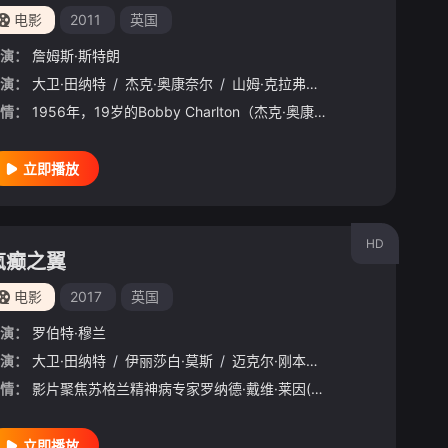
电影
2011
英国
演：
詹姆斯·斯特朗
演：
蒂莫西·斯波
大卫·田纳特
/
罗伯特·帕丁森
/
杰克·奥康奈尔
/
梁佩诗
/
山姆·克拉弗林
/
大卫·田纳特
/
多格雷·斯科特
/
马克·威廉姆斯
/
情：
1956年，19岁的Bobby Charlton（杰克·奥康奈尔 Jack O'Connell 饰）在助理教练Jimmy Murphy（大卫·田纳特 David Tennant 饰）的帮助下第
立即播放
HD
疯癫之翼
电影
2017
英国
演：
罗伯特·穆兰
演：
大卫·田纳特
/
伊丽莎白·莫斯
/
迈克尔·刚本
/
加布里埃尔·伯恩
/
情：
影片聚焦苏格兰精神病专家罗纳德·戴维·莱因(R. D. Laing)，他对患有精神障碍病症的患者采用了多种勇敢大胆的治疗方式，在60年代获得了极高的赞誉。他创造了将麦角酸酰二乙胺融入实验中、最终形成一
立即播放