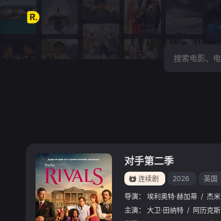
对手第二季
连续剧
2026
英国
导演：
埃利奥特·赫加蒂
/
杰米
主演：
大卫·田纳特
/
阿历克斯