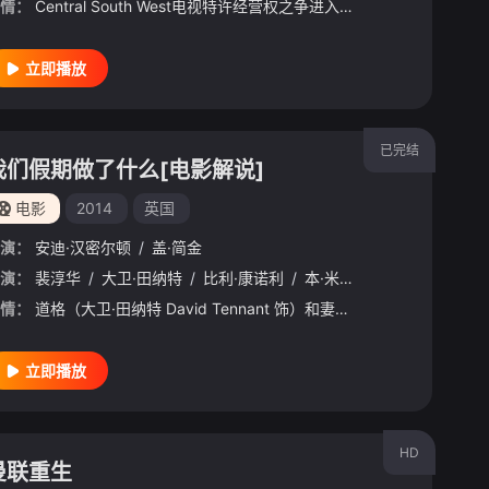
情：
Central South West电视特许经营权之争进入白热化阶段，Corinium与Venturer之间的战争正迈入危险新阶段。Tony Baddingham比以往更加冷酷无情，他决心将对手逐个击
立即播放
已完结
我们假期做了什么[电影解说]
电影
2014
英国
演：
安迪·汉密尔顿
/
盖·简金
演：
比拉尔·哈斯纳
裴淳华
/
大卫·田纳特
/
多娜·普雷斯顿
/
比利·康诺利
/
波佩·李·弗里尔
/
本·米勒
/
卡勒姆·科茨
/
阿米莉亚·布摩
/
西恩
/
情：
道格（大卫·田纳特 David Tennant 饰）和妻子阿比（裴淳华 Rosamund Pike 饰）带着三个孩子，一家五口自驾去遥远的苏格兰高地为道格的父亲戈蒂（比利·康诺利 Billy Conn
立即播放
HD
曼联重生