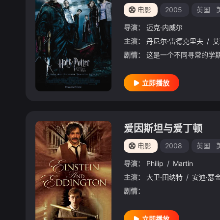
电影
2005
英国
导演：
迈克·内威尔
主演：
丹尼尔·雷德克里夫
/
艾
剧情：
立即播放
爱因斯坦与爱丁顿
电影
2008
英国
导演：
Philip
/
Martin
主演：
大卫·田纳特
/
安迪·瑟
剧情：
立即播放