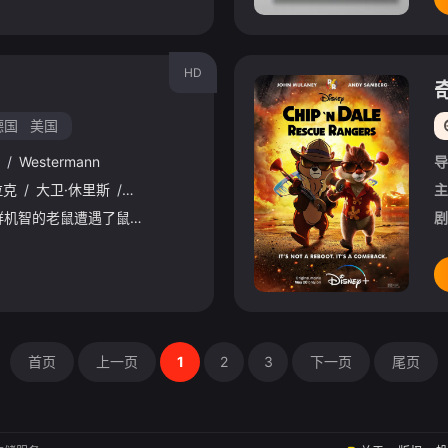
HD
德国
美国
/
Westermann
导
拉克
/
大卫·休里斯
/
希米什·帕特尔
/
杰玛·阿特登
/
乔·萨格
/
阿利安·
主
一只毛绒绒的大猫和一群机智的老鼠遭遇了鼠王，在人类的帮助下打败劲敌，收获友谊。动画片根据上世纪90年代英国最受欢迎的儿童作家特里·普拉切特的作品改编，《怪物史莱克》的编剧特里·鲁西奥担任本片编剧。3D
剧
首页
上一页
1
2
3
下一页
尾页