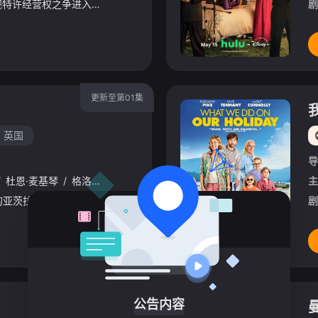
Central South West电视特许经营权之争进入白热化阶段，Corinium与Venturer之间的战争正迈入危险新阶段。Tony Baddingham比以往更加冷酷无情，他决心将对手逐个击
剧
更新至第01集
英国
导
/
杜恩·麦基琴
/
格洛里亚·奥比安约
/
保罗·查希迪
/
奎琳·塞普尔维达
主
/
如今已成为至高大天使的亚茨拉斐尔（麦克·辛 饰）在第二次降临的计划正朝着出人意料却又危险的方向发展之际，寻求克劳利（大卫·田纳特 饰）的帮助。天使与恶魔能否在一切为时已晚之前，弥合他们之间的分歧？
剧
HD
公告内容