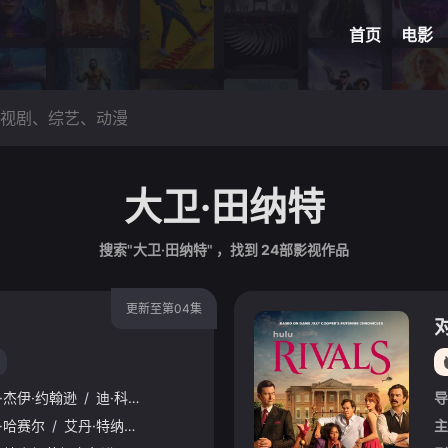
网球
脑洞悬
首页
电影
大卫·田纳特
搜索"大卫·田纳特" ，找到
24
部影视作品
更新至第04集
·杰伊·约翰逊
/
迪·科庞·奥莱利
导
·哈赛尔
/
艾丹·特纳
/
娜菲萨·威廉姆斯
/
贝拉·麦克莱恩
/
凯瑟琳·帕金
主