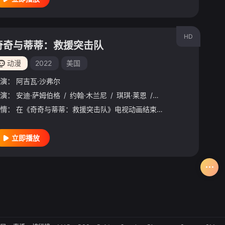
HD
奇奇与蒂蒂：救援突击队
动漫
2022
美国
演：
阿吉瓦·沙弗尔
巴克瑞
演：
安迪·萨姆伯格
/
朱莉·阿瑟顿
/
/
约翰·木兰尼
罗伯·布莱顿
/
/
琪琪·莱恩
休·博纳维尔
/
威尔·阿奈特
/
大卫·田纳特
/
艾瑞克
/
彼
情：
在《奇奇与蒂蒂：救援突击队》电视动画结束30年后，奇奇成为了一个过着枯燥生活的保险业务员，蒂蒂则动了CGI手术让自己变成时下的3D动画造型，到处参加影迷活动回味着往日的辉煌；就在此时，针对动画人物的绑
立即播放