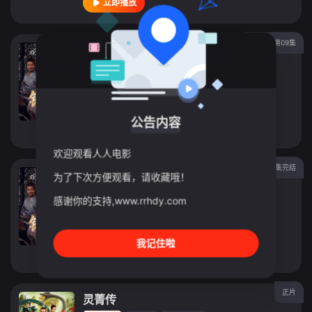
立即播放
更新至第09集
错付
连续剧
2026
中国大陆
导演：
雨田
主演：
孟璐
/
麻家铭
/
杨承翰
/
张梓璐
/
邢赫楚
公告内容
立即播放
欢迎观看人人电影
第9集完结
错付 2026
为了下次方便观看，请收藏哦！
连续剧
2026
中国大陆
感谢你的支持,www.rrhdy.com
导演：
雨田
主演：
孟璐
/
麻家铭
/
杨承翰
/
张梓璐
/
邢赫楚
我记住啦
立即播放
正片
灵菁传