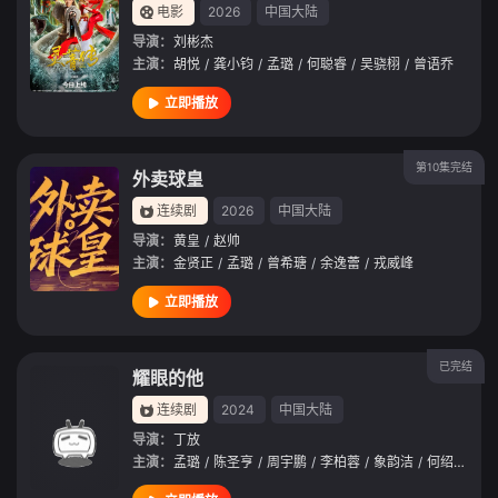
电影
2026
中国大陆
导演：
刘彬杰
主演：
胡悦
/
龚小钧
/
孟璐
/
何聪睿
/
吴骁栩
/
曾语乔
立即播放
第10集完结
外卖球皇
连续剧
2026
中国大陆
导演：
黄皇
/
赵帅
主演：
金贤正
/
孟璐
/
曾希瑭
/
余逸蕾
/
戎威峰
立即播放
已完结
耀眼的他
连续剧
2024
中国大陆
导演：
丁放
主演：
孟璐
/
陈圣亨
/
周宇鹏
/
李柏蓉
/
象韵洁
/
何绍宏
/
王