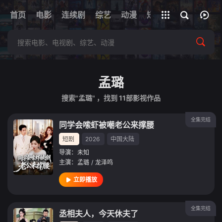
+
首页
电影
连续剧
综艺
全部影片
动漫
短剧
网址
孟璐
搜索"孟璐" ，找到
11
部影视作品
全集完结
同学会嗦虾被嘲老公来撑腰
短剧
2026
中国大陆
导演：
未知
主演：
孟璐
/
龙泽鸣
立即播放
全集完结
丞相夫人，今天休夫了