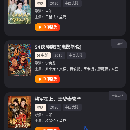
短剧
2026
中国大陆
导演：
未知
主演：
王星凯
/
孟璐
立即播放
已完结
S4侠降魔记[电影解说]
电影
2018
中国大陆
导演：
李克龙
主演：
刘小光
/
文松
/
黄俊鹏
/
王雅捷
/
廖蔚蔚
/
来喜
/
邵峰
立即播放
全集完结
将军在上，王爷妻管严
短剧
2026
中国大陆
导演：
未知
主演：
权裴伦
/
孟璐