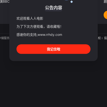
麦克·辛、莎朗·豪根将出演BBC新剧《最佳利益》。该剧由BAFTA获奖编剧、残疾人权利倡导者杰克·索恩打造，故事围绕一对已婚夫妇展开，艾莉森·奥利弗和妮亚姆·莫里亚蒂分别饰演他们的两个女儿凯蒂和玛尼，
剧
公告内容
欢迎观看人人电影
为了下次方便观看，请收藏哦！
感谢你的支持,www.rrhdy.com
存储服务。
关于
版权
投
我记住啦