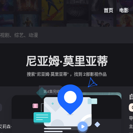
网球
脑洞悬
首页
电影
尼亚姆·莫里亚蒂
搜索"尼亚姆·莫里亚蒂" ，找到
2
部影视作品
第4集完结
导
艾莉森·奥利弗
/
尼亚姆·莫里亚蒂
/
诺玛·杜梅温尼
/
齐季·阿库多卢
/
主