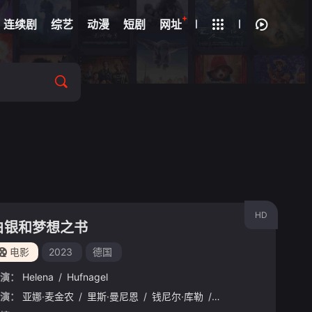
+
疑
连续剧
综艺
动漫
短剧
网址
HD
白银和梦想之书
电影
2023
德国
演：
Helena
/
Hufnagel
演：
德斯·麦卡莱尔
亚娜·麦金农
/
马特·弗雷泽
/
里斯·曼尼恩
/
加里·比德尔
/
钱尼尔·库勒
/
Jack
/
Josephine
/
Morris
/
/
皮帕·海
Blazier