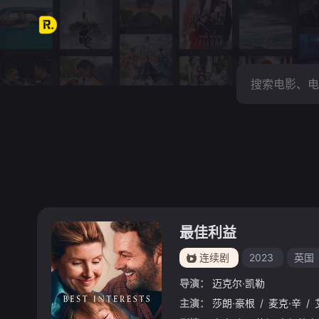
最佳利益
连续剧
2023
英国
导演：
迈克尔·凯勒
主演：
莎朗·豪根
/
麦克·辛
/