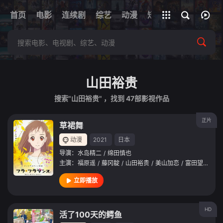
+
首页
电影
连续剧
综艺
全部影片
动漫
短剧
网址
山田裕贵
搜索"山田裕贵" ，找到
47
部影视作品
正片
草裙舞
动漫
2021
日本
导演：
水岛精二
/
绵田慎也
主演：
福原遥
/
藤冈靛
/
山田裕贵
/
美山加恋
/
富田望生
/
前
立即播放
HD
活了100天的鳄鱼