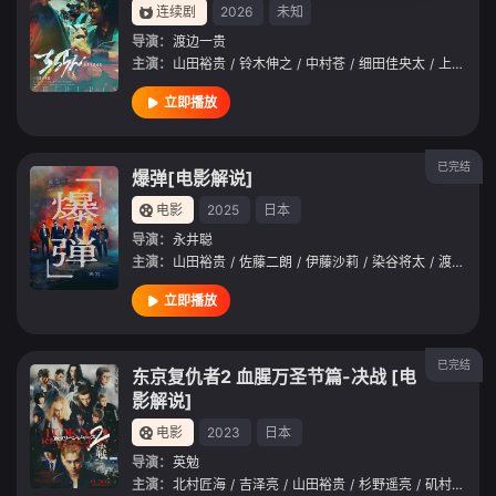
连续剧
2026
未知
导演：
渡边一贵
主演：
山田裕贵
/
铃木伸之
/
中村苍
/
细田佳央太
/
上杉柊平
立即播放
已完结
爆弹[电影解说]
电影
2025
日本
导演：
永井聪
主演：
山田裕贵
/
佐藤二朗
/
伊藤沙莉
/
染谷将太
/
渡部笃郎
立即播放
已完结
东京复仇者2 血腥万圣节篇-决战 [电
影解说]
电影
2023
日本
导演：
英勉
主演：
北村匠海
/
吉泽亮
/
山田裕贵
/
杉野遥亮
/
矶村勇斗
/