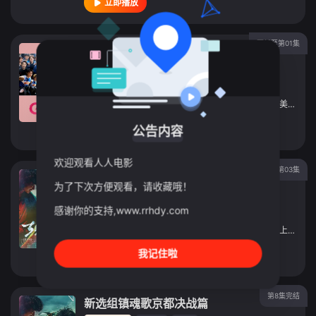
立即播放
更新至第01集
礼物
连续剧
2026
日本
导演：
平野俊一
/
加藤尚树
/
伊藤弘晃
主演：
堤真一
/
山田裕贵
/
有村架纯
/
安田显
/
吉濑美智子
/
立即播放
公告内容
欢迎观看人人电影
更新至第03集
新选组镇魂歌 京都决战篇
为了下次方便观看，请收藏哦！
连续剧
2026
日本
感谢你的支持,www.rrhdy.com
导演：
渡边一贵
主演：
山田裕贵
/
铃木伸之
/
中村苍
/
细田佳央太
/
上杉柊平
我记住啦
立即播放
第8集完结
新选组镇魂歌京都决战篇