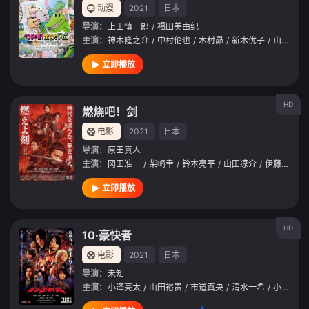
动漫
2021
日本
导演：
上田慎一郎
/
福田美由纪
主演：
神木隆之介
/
中村伦也
/
木村昴
/
新木优子
/
山田裕贵
立即播放
HD
燃烧吧！剑
电影
2021
日本
导演：
原田真人
主演：
冈田准一
/
柴崎幸
/
铃木亮平
/
山田凉介
/
伊藤英明
/
立即播放
HD
10·豪快者
电影
2021
日本
导演：
未知
主演：
小泽亮太
/
山田裕贵
/
市道真央
/
清水一希
/
小池唯
/