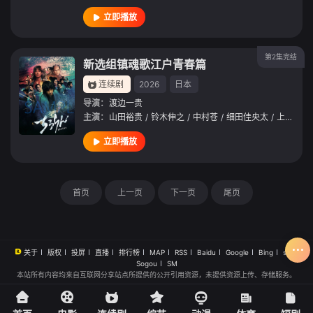
立即播放
第2集完结
新选组镇魂歌江户青春篇
连续剧
2026
日本
导演：
渡边一贵
主演：
山田裕贵
/
铃木伸之
/
中村苍
/
细田佳央太
/
上杉柊平
立即播放
首页
上一页
下一页
尾页
关于
版权
投屏
直播
排行榜
MAP
RSS
Baidu
Google
Bing
so
Sogou
SM
本站所有内容均来自互联网分享站点所提供的公开引用资源，未提供资源上传、存储服务。