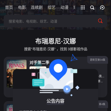
+
首页
电影
连续剧
综艺
全部影片
动漫
短剧
网址
布瑞恩尼·汉娜
搜索"布瑞恩尼·汉娜" ，找到
3
部影视作品
更新至第04集
对手第二季
连续剧
2026
英国
导演：
埃利奥特·赫加蒂
/
杰米·杰伊·约翰逊
/
迪·科庞·奥莱利
主演：
大卫·田纳特
/
阿历克斯·哈赛尔
/
艾丹·特纳
/
娜菲萨·威廉姆斯
立即播放
公告内容
第4集
对手 第二季