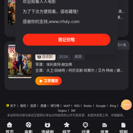
欢迎观看人人电影
连续剧
2026
英国
为了下次方便观看，请收藏哦！
导演：
埃利奥特·赫加蒂
/
杰米·杰伊·约翰逊
/
迪·科庞·奥莱利
主演：
大卫·田纳特
/
阿历克斯·哈赛尔
/
艾丹·特纳
/
娜菲萨·威廉姆斯
感谢你的支持,www.rrhdy.com
立即播放
我记住啦
更新至01集
对手2024
连续剧
2024
美国
导演：
埃利奥特·赫加蒂
主演：
大卫·田纳特
/
阿历克斯·哈赛尔
/
艾丹·特纳
/
娜菲萨·威廉姆斯
立即播放
关于
版权
投屏
直播
排行榜
MAP
RSS
Baidu
Google
Bing
so
Sogou
SM
本站所有内容均来自互联网分享站点所提供的公开引用资源，未提供资源上传、存储服务。
首页
电影
连续剧
综艺
动漫
体育
短剧