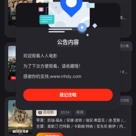
电影
2025
英国
导演：
吉姆·奥汉龙
主演：
戴米恩·路易斯
/
凯瑟琳·沃特斯顿
/
托马辛·麦肯齐
/
本
立即播放
公告内容
更新至01集
猎魔人：老鼠盗贼团
欢迎观看人人电影
连续剧
2025
美国
为了下次方便观看，请收藏哦！
导演：
梅尔西·阿尔马斯
主演：
杜夫·龙格尔
/
本·拉德克利夫
/
安吉·K·亚当斯
/
Fabian
感谢你的支持,www.rrhdy.com
立即播放
我记住啦
已完结
空战群英
连续剧
2024
美国
导演：
凯瑞·福永
/
安娜·波顿
/
瑞安·弗雷克
/
迪·里斯
/
蒂莫西·
主演：
奥斯汀·巴特勒
/
卡勒姆·特纳
/
安东尼·鲍伊
/
内特·曼
/