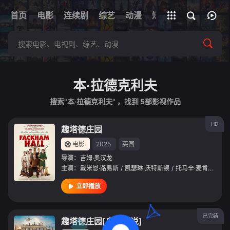
+
首页
电影
连续剧
综艺
全部影片
动漫
短剧
网址
本·拉德克利夫
搜索"本·拉德克利夫" ，找到
5
部影视作品
HD
趣塔德庄园
电影
2025
英国
导演：
吉姆·奥汉龙
主演：
戴米恩·路易斯
/
凯瑟琳·沃特斯顿
/
托马辛·麦肯齐
/
本
立即播放
已完结
趣塔德庄园[电影解说]