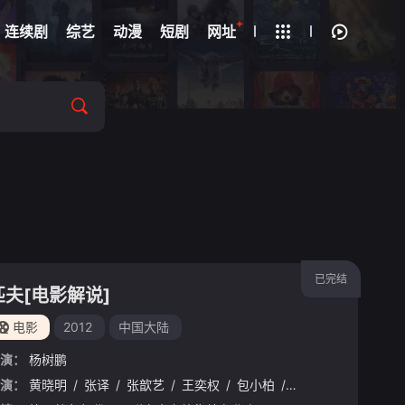
+
疑
连续剧
综艺
动漫
短剧
网址
已完结
匹夫[电影解说]
电影
2012
中国大陆
演：
杨树鹏
妮
演：
黄晓明
/
张译
/
张歆艺
/
王奕权
/
包小柏
/
倪景阳
/
马志明
/