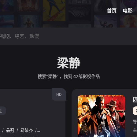
网球
脑洞悬
首页
电影
梁静
搜索"梁静" ，找到
47
部影视作品
HD
亚
导
/
品冠
/
易桀齐
/
曹格
/
巫启贤
/
陈美娥
/
陈国坤
/
张栋梁
/
戴佩
主