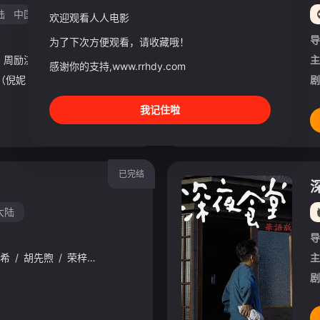
陆
中国香港
欢迎观看人人电影
导
为了下次方便观看，请收藏哦！
周励淇
/
伍咏薇
/
梁静
/
颜卓灵
/
鲍起静
/
林雪
/
王奕权
/
张松枝
主
感谢你的支持,www.rrhdy.com
男人（黄渤 饰）和女人（倪妮 饰）飞机同时落地，入住同一家酒店，成为一墙之隔的邻居。不够隔音的房间暴露了男人和女人因生活暂停陷入的困境，健康、家庭、婚姻、经济......成年人的生活里从来没有“容易”
剧
我记住啦
已完结
大陆
导
希
/
胡先煦
/
荣梓杉
/
郭涛
/
梁静
/
颜丙燕
/
王骁
/
曹曦文
/
蓝盈
主
剧