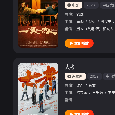
电影
2026
中国大
导演：
管虎
主演：
黄渤
/
倪妮
/
周汉宁
/
剧情：
立即播放
大考
连续剧
2022
中国
导演：
沈严
/
贲放
主演：
陈宝国
/
王千源
/
李庚
剧情：
立即播放