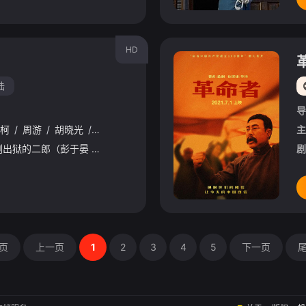
HD
陆
导
柯
/
周游
/
胡晓光
/
王奕权
/
牛犇
/
小辛
/
张译
/
袁弘
/
魏晨
/
主
十余年前的西北小镇，刚出狱的二郎（彭于晏 饰）重归故土，面对偏见，面对防备，他不知该如何开启新生活。迫于生计加入打狗队后，二郎拯救了一只流浪黑狗，他也在和黑狗的相处中获得了再次上路的勇气。生命在暗处的
剧
页
上一页
1
2
3
4
5
下一页