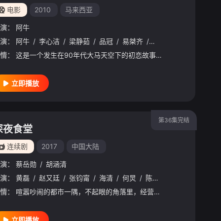
电影
2010
马来西亚
演：
阿牛
演：
/
夏韶声
阿牛
/
/
于黛琴
李心洁
/
/
梁志鹏
梁静茹
/
/
郭思
品冠
/
/
艾妮
易桀齐
/
洪助升
/
曹格
/
/
黎峻
巫启贤
/
陈美
情：
这是一个发生在90年代大马天空下的初恋故事。botak（阿牛 饰）是憨厚老实的卖咖啡的儿子，喜欢上了青梅竹马的单亲家庭女孩“打架鱼”周安琪（李心洁 饰），却一直不敢表达。花痴女孩马丽冰（梁静茹 饰）一
立即播放
第36集完结
深夜食堂
连续剧
2017
中国大陆
演：
蔡岳勋
/
胡涵清
莹
演：
/
翟小兴
黄磊
/
赵又廷
/
张瑞涵
/
张钧甯
/
荣飞
/
/
李添诺
海清
/
何炅
/
王宥钧
/
陈意涵
/
柯宇
/
马苏
/
刘思辰
/
刘昊然
/
傅
情：
喧嚣吵闹的都市一隅，不起眼的角落里，经营着一家从午夜十二点到次日七点营业的小饭馆，被人称作深夜食堂。食堂的菜单仅有大锅菜、啤酒和白酒三样，当然如果客人有什么需要，老板也会专门为他们烹制。食堂的老板（黄
立即播放