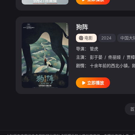
狗阵
电影
2024
中国大
导演：
管虎
主演：
彭于晏
/
佟丽娅
/
贾樟
剧情：
立即播放
首