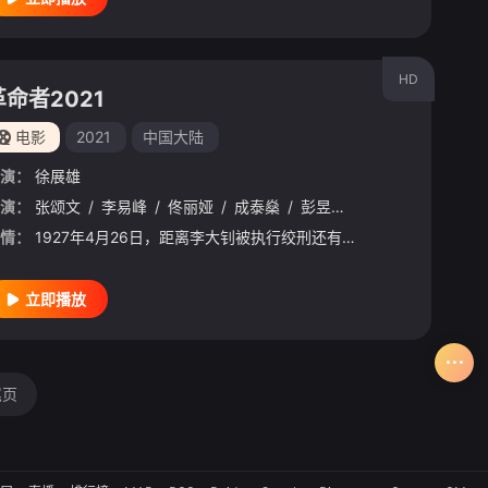
HD
革命者2021
电影
2021
中国大陆
演：
徐展雄
演：
赵毅
/
张颂文
张建亚
/
/
李易峰
张杨
/
/
王砚辉
佟丽娅
/
/
沙宝亮
成泰燊
/
/
尹元章
彭昱畅
/
/
张立
李九霄
/
莫涂弘哲
/
韩庚
/
/
情：
1927年4月26日，距离李大钊被执行绞刑还有38小时。此时，我党各方力量仍在积极组织着对他的营救行动，而敌人也在千方百计对他施以酷刑，但依旧毫无进展。焦灼之时，一个年轻警察进入狱中欲对守常先生施以新
立即播放
尾页