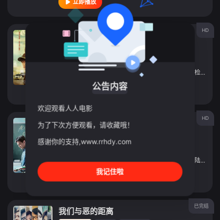
立即播放
HD
我和我的赛车老爸
电影
2023
中国台湾
导演：
张书玮
主演：
温升豪
/
陈少卉
/
陈泽耀
/
邵雨薇
/
李玉玺
/
检场
/
涂
公告内容
立即播放
欢迎观看人人电影
HD
老师，你会不会回来
为了下次方便观看，请收藏哦！
电影
2019
中国台湾
感谢你的支持,www.rrhdy.com
导演：
陈大璞
主演：
是元介
/
夏于乔
/
赵树海
/
张琼姿
/
应朗丰
/
陆弈静
/
我记住啦
立即播放
已完结
我们与恶的距离