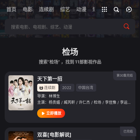
+
首页
电影
连续剧
综艺
全部影片
动漫
短剧
网址
检场
搜索"检场" ，找到
11
部影视作品
第30集完结
天下第一招
连续剧
2022
中国台湾
导演：
林博生
主演：
杨贵媚
/
臧芮軒
/
许仁杰
/
检场
/
李佳豫
/
李运庆
/
华
立即播放
已完结
双喜[电影解说]