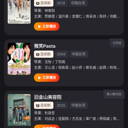
连续剧
2019
中国台湾
导演：
林君阳
主演：
贾静雯
/
温升豪
/
吴慷仁
/
周采诗
/
陈妤
/
洪都拉斯
/
立即播放
已完结
微笑Pasta
连续剧
2006
中国台湾
导演：
沈怡
/
丁仰国
主演：
王心凌
/
张栋梁
/
赵小侨
/
蔡东威
/
赵舜
/
检场
/
王琄
立即播放
第24集完结
旧金山美容院
连续剧
2025
中国台湾
导演：
杜政哲
主演：
刘品言
/
连晨翔
/
方志友
/
章广辰
/
杨铭威
/
陈孝萱
/