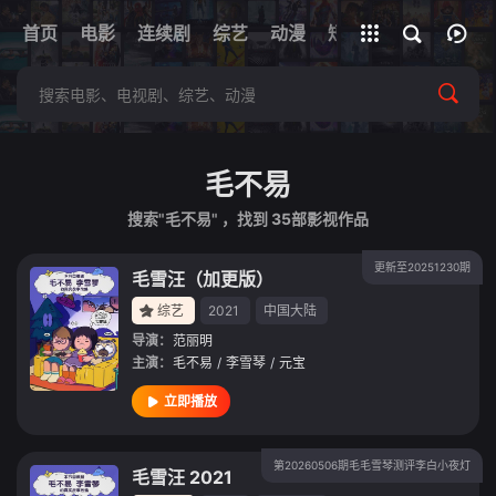
+
首页
电影
连续剧
综艺
全部影片
动漫
短剧
网址
毛不易
搜索"毛不易" ，找到
35
部影视作品
更新至20251230期
毛雪汪（加更版）
综艺
2021
中国大陆
导演：
范丽明
主演：
毛不易
/
李雪琴
/
元宝
立即播放
第20260506期毛毛雪琴测评李白小夜灯
毛雪汪 2021