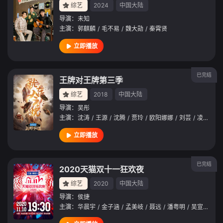
综艺
2024
中国大陆
导演：
未知
主演：
郭麒麟
/
毛不易
/
魏大勋
/
秦霄贤
立即播放
已完结
王牌对王牌第三季
综艺
2018
中国大陆
导演：
吴彤
主演：
沈涛
/
王源
/
沈腾
/
贾玲
/
欧阳娜娜
/
刘芸
/
凌潇肃
/
立即播放
已完结
2020天猫双十一狂欢夜
综艺
2020
中国大陆
导演：
侯捷
主演：
华晨宇
/
金子涵
/
孟美岐
/
聂远
/
潘粤明
/
吴宣仪
/
宋