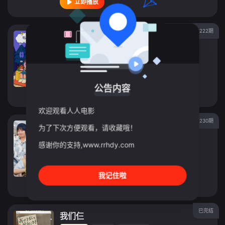
立即播放
更新至20251222期
毛雪汪
综艺
2021
中国大陆
导演：
范丽明
主演：
毛不易
/
李雪琴
/
元宝
公告内容
立即播放
欢迎观看人人电影
第20251230期
毛雪汪 加更版
为了下次方便观看，请收藏哦！
综艺
2021
中国大陆
感谢你的支持,www.rrhdy.com
导演：
未知
主演：
毛不易
/
李雪琴
/
元宝
我记住啦
立即播放
已完结
我们仨