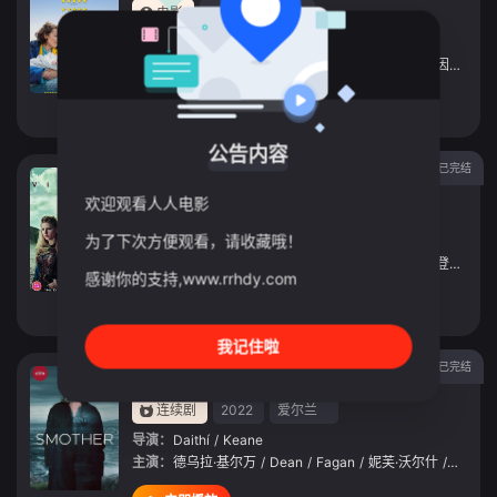
电影
2022
爱尔兰
导演：
埃默·雷诺兹
主演：
奥利维娅·科尔曼
/
查理·瑞德
/
洛克伦·奥米拉因
/
伊莱
立即播放
公告内容
已完结
维京传奇第三季
欢迎观看人人电影
连续剧
2015
爱尔兰
为了下次方便观看，请收藏哦！
导演：
肯·吉洛提
主演：
崔维斯·费米尔
/
凯瑟琳·温妮克
/
克莱夫·斯坦登
/
杰萨
感谢你的支持,www.rrhdy.com
立即播放
我记住啦
已完结
窒息家庭第二季
连续剧
2022
爱尔兰
导演：
Daithí
/
Keane
主演：
德乌拉·基尔万
/
Dean
/
Fagan
/
妮芙·沃尔什
/
James