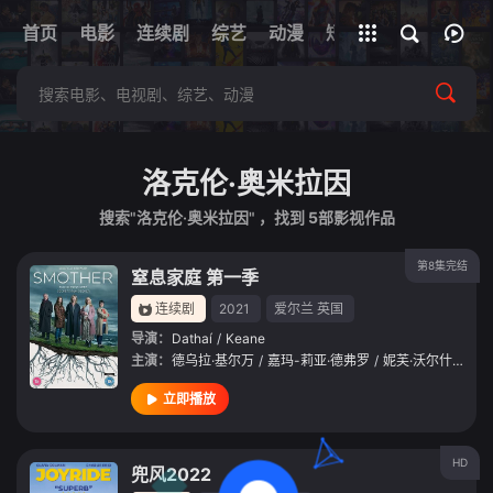
+
首页
电影
连续剧
综艺
全部影片
动漫
短剧
网址
洛克伦·奥米拉因
搜索"洛克伦·奥米拉因" ，找到
5
部影视作品
第8集完结
窒息家庭 第一季
连续剧
2021
爱尔兰
英国
导演：
Dathaí
/
Keane
主演：
德乌拉·基尔万
/
嘉玛-莉亚·德弗罗
/
妮芙·沃尔什
/
Jam
立即播放
HD
兜风2022