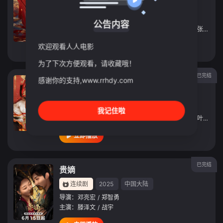
连续剧
2025
中国大陆
导演：
张之微
/
马诗歌
/
国浩
公告内容
主演：
侯明昊
/
古力娜扎
/
陈若轩
/
程潇
/
赵弈钦
/
张南
/
张
欢迎观看人人电影
立即播放
为了下次方便观看，请收藏哦！
已完结
玉奴娇
感谢你的支持,www.rrhdy.com
连续剧
2024
中国大陆
导演：
邓展能
我记住啦
主演：
徐轸轸
/
程宇峰
/
滕泽文
/
田广宇
/
林诗邯
/
叶啸秋
/
立即播放
已完结
贵嫡
连续剧
2025
中国大陆
导演：
邓亮宏
/
郑智勇
主演：
滕泽文
/
战宇