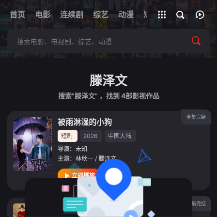
+
首页
电影
连续剧
综艺
全部影片
动漫
短剧
网址
滕泽文
搜索"滕泽文" ，找到
4
部影视作品
全集完结
被雨淋湿的小狗
短剧
2026
中国大陆
导演：
未知
主演：
林秋一
/
滕泽文
立即播放
第36集完结
玉茗茶骨