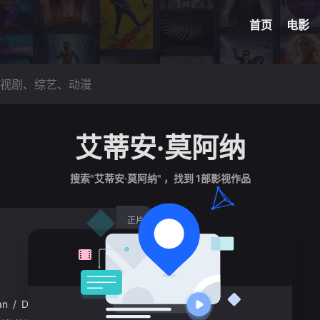
网球
脑洞悬
首页
电影
艾蒂安·莫阿纳
搜索"艾蒂安·莫阿纳" ，找到
1
部影视作品
正片
an
/
Doduik
/
Esthèle
/
Dumand
/
吕西安·让-巴蒂斯特
/
奥莱丽·寇