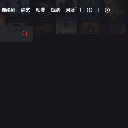
+
疑
连续剧
综艺
动漫
短剧
网址
娜特
/
艾蒂安·莫阿纳
/
汤姆·莫顿
/
Penny
/
Padilla
/
纳萨纳埃尔·佩罗