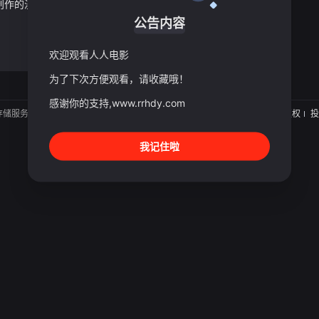
改编自 Patrick Sobral 创作的漫画系列，由 Pan Animation 与 Belvision 联合制作。
公告内容
欢迎观看人人电影
为了下次方便观看，请收藏哦！
感谢你的支持,www.rrhdy.com
存储服务。
关于
版权
投
我记住啦