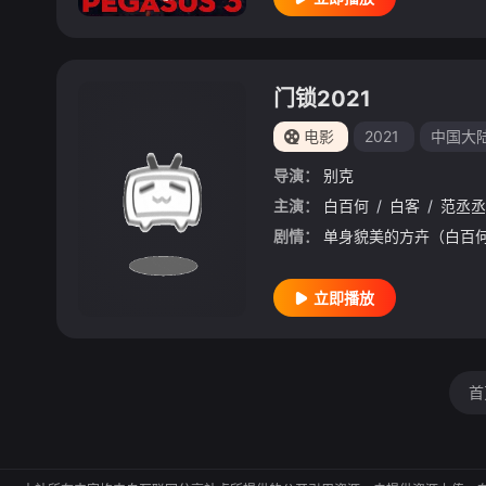
门锁2021
电影
2021
中国大
导演：
别克
主演：
白百何
/
白客
/
范丞丞
剧情：
立即播放
首