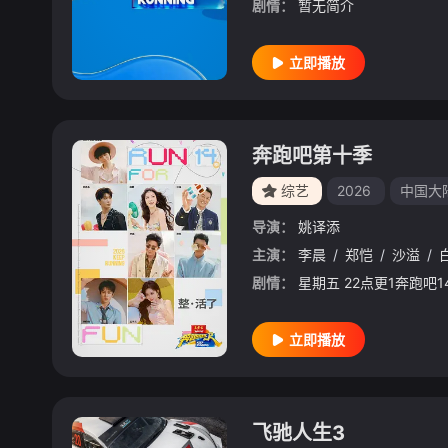
剧情：
暂无简介
立即播放
奔跑吧第十季
综艺
2026
中国大
导演：
姚译添
主演：
李晨
/
郑恺
/
沙溢
/
剧情：
立即播放
飞驰人生3