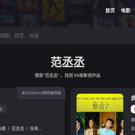
网球
脑洞悬
首页
电影
范丞丞
搜索"范丞丞" ，找到
56
部影视作品
第20260419期精编特辑
陆
导
白鹿
/
范丞丞
/
张真源
/
孟子义
/
李昀锐
主