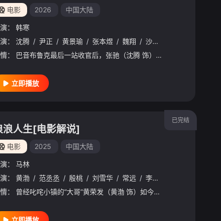
电影
2026
中国大陆
演：
韩寒
演：
/
李治廷
沈腾
/
/
白宇帆
尹正
/
黄景瑜
/
周政杰
/
张本煜
/
高华阳
/
魏翔
/
贾冰
/
沙溢
/
王安宇
/
范丞丞
/
陈永胜
/
孙艺洲
/
冯
情：
巴音布鲁克最后一站收官后，张驰（沈腾 饰）受邀作为车队主教练征战全新赛事“沐尘100拉力赛”，“野生车手”走上国际舞台！面对高手如云的全新赛道，孙宇强（尹正 饰）、记星（张本煜 饰）一如既往协同作战，
立即播放
已完结
浪浪人生[电影解说]
电影
2025
中国大陆
演：
马林
演：
/
李治廷
黄渤
/
/
白宇帆
范丞丞
/
/
周政杰
殷桃
/
刘雪华
/
高华阳
/
常远
/
刘巴特尔
/
李嘉琦
/
何澳
/
付航
/
贾冰
/
孙艺洲
/
王
情：
曾经叱咤小镇的“大哥”黄荣发（黄渤 饰）如今嘴硬腿软，开启人生困难模式，但他和家人都没有被命运的风浪裹挟。儿子黑狗达（范丞丞 饰）看似是黄家唯一“淡人”，暗地却密谋如何发家又“治父”；妻子陈梨珍（殷桃
立即播放