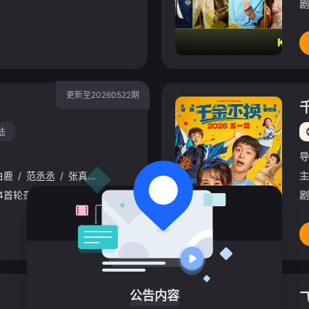
剧
更新至20260522期
陆
导
白鹿
/
范丞丞
/
张真源
/
孟子义
/
李昀锐
主
星期五 22点更1奔跑吧14首轮录制将于3月25-29日开启
剧
正片
公告内容
飞