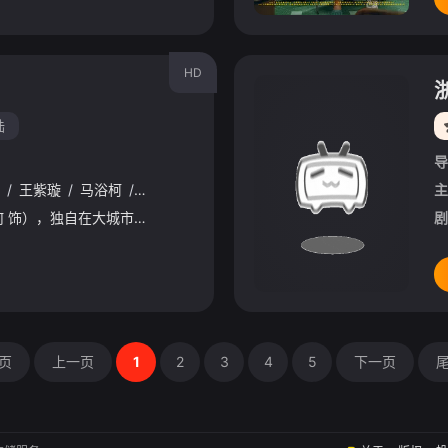
HD
陆
导
/
王紫璇
/
马浴柯
/
刘欢
/
刘頔
/
吕晓霖
/
沙宝亮
/
朱泳腾
/
杜若
主
单身貌美的方卉（白百何 饰），独自在大城市打拼，过着两点一线的生活。一天夜里，她突然听见门外有人暴力拉拽门把手试图闯入。虽然没有看清门外是谁，但通过保安小吴得知，自己楼层的监控坏了。这让方卉平静的独居
剧
页
上一页
1
2
3
4
5
下一页