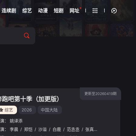
+
疑
连续剧
综艺
动漫
短剧
网址
更新至20260419期
奔跑吧第十季（加更版）
综艺
2026
中国大陆
演：
姚译添
演：
李晨
/
郑恺
/
沙溢
/
白鹿
/
范丞丞
/
张真源
/
孟子义
/
李昀锐