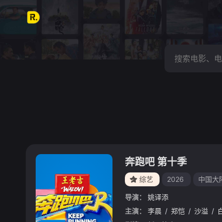
奔跑吧 第十季
综艺
2026
中国大
导演：
姚译添
主演：
李晨
/
郑恺
/
沙溢
/