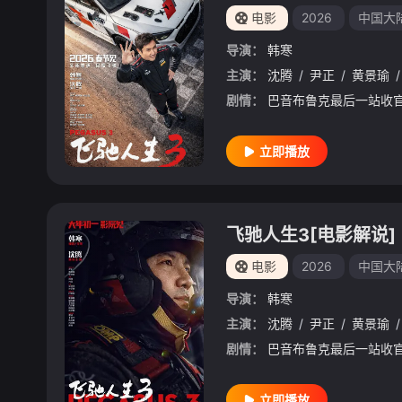
电影
2026
中国大
导演：
韩寒
主演：
沈腾
/
尹正
/
黄景瑜
/
剧情：
立即播放
飞驰人生3[电影解说]
电影
2026
中国大
导演：
韩寒
主演：
沈腾
/
尹正
/
黄景瑜
/
剧情：
立即播放