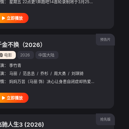
情：
星期五 22点更1奔跑吧14首轮录制将于3月25-29日开启
立即播放
预告片
千金不换（2026）
电影
2026
中国大陆
演：
季竹青
演：
马丽
/
范丞丞
/
乔杉
/
周大勇
/
刘琪锜
情：
妈妈万芸（马丽 饰）决心让身患自闭症却热爱跑步的儿子楚星辰（范丞丞 饰）完成一场真正的全程马拉松比赛，于是她“瞄准”了昔日的东北马拉松之王何秋生（乔杉 饰），相信这位嗜赌如命的落魄教练就是最合适的人选
立即播放
抢先版
驰人生3 (2026)