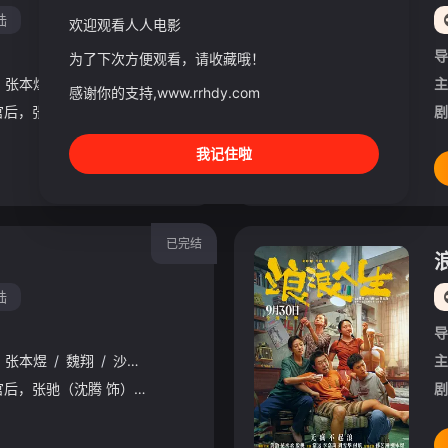
陆
欢迎观看人人电影
导
为了下次方便观看，请收藏哦！
张本煜
/
魏翔
/
沙溢
/
范丞丞
/
孙艺洲
/
段奕宏
/
张新成
/
胡先煦
主
感谢你的支持,www.rrhdy.com
巴音布鲁克最后一站收官后，张驰（沈腾 饰）受邀作为车队主教练征战全新赛事“沐尘100拉力赛”，“野生车手”走上国际舞台！面对高手如云的全新赛道，孙宇强（尹正 饰）、记星（张本煜 饰）一如既往协同作战，
剧
我记住啦
已完结
陆
导
张本煜
/
魏翔
/
沙溢
/
范丞丞
/
孙艺洲
/
段奕宏
/
张新成
/
胡先煦
主
巴音布鲁克最后一站收官后，张驰（沈腾 饰）受邀作为车队主教练征战全新赛事“沐尘100拉力赛”，“野生车手”走上国际舞台！面对高手如云的全新赛道，孙宇强（尹正 饰）、记星（张本煜 饰）一如既往协同作战，
剧