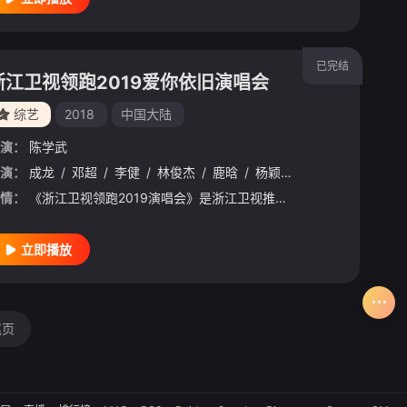
已完结
浙江卫视领跑2019爱你依旧演唱会
综艺
2018
中国大陆
演：
陈学武
溪
演：
/
郭佳伊
成龙
/
邓超
/
金車厘子
/
李健
/
林俊杰
/
鹿晗
/
杨颖
/
张靓颖
/
范丞丞
/
情：
《浙江卫视领跑2019演唱会》是浙江卫视推出的跨年晚会，这是浙江卫视第三年打出“领跑”概念，提前一天举办“跨年演唱会”。 &nbs
立即播放
尾页