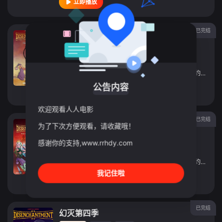
立即播放
已完结
幻灭第二季
动漫
2019
美国
导演：
Albert
/
Calleros
主演：
艾比·雅各布森
/
埃里克·安德烈
/
奈特·法松
/
约翰·迪·马吉欧
公告内容
立即播放
欢迎观看人人电影
已完结
幻灭第五季
为了下次方便观看，请收藏哦！
动漫
2023
美国
感谢你的支持,www.rrhdy.com
导演：
未知
主演：
艾比·雅各布森
/
奈特·法松
/
埃里克·安德烈
/
约翰·迪·马吉欧
我记住啦
立即播放
已完结
幻灭第四季