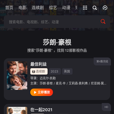
+
首页
电影
连续剧
综艺
全部影片
动漫
短剧
网址
莎朗·豪根
搜索"莎朗·豪根" ，找到
12
部影视作品
第4集完结
最佳利益
连续剧
2023
英国
导演：
迈克尔·凯勒
主演：
莎朗·豪根
/
麦克·辛
/
艾莉森·奥利弗
/
尼亚姆·莫里亚蒂
立即播放
HD
在一起2021