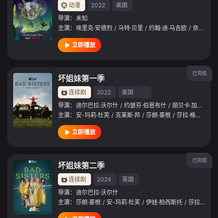
动漫
2022
美国
导演：
未知
主演：
埃里克·安德烈
/
马特·贝里
/
约翰·迪·马吉欧
/
奈特·法松
立即播放
已完结
坏姐妹第一季
连续剧
2022
美国
导演：
迪尔巴拉·沃尔什
/
约瑟芬·伯恩布什
/
丽贝卡·加特沃德
主演：
安-玛莉·杜芙
/
克莱斯·邦
/
莎朗·豪根
/
莎拉·格林
/
伊芙
立即播放
已完结
坏姐妹第二季
连续剧
2024
英国
导演：
迪尔巴拉·沃尔什
主演：
莎朗·豪根
/
安-玛莉·杜芙
/
伊娃·柏西斯托
/
莎拉·格林
/