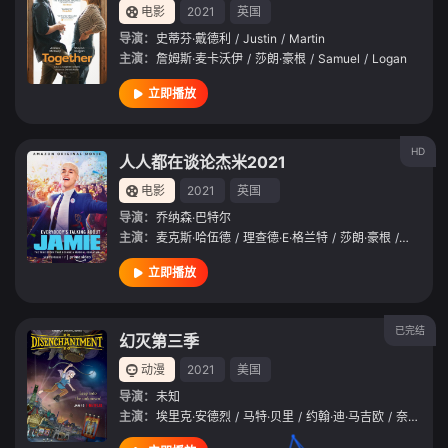
电影
2021
英国
导演：
史蒂芬·戴德利
/
Justin
/
Martin
主演：
詹姆斯·麦卡沃伊
/
莎朗·豪根
/
Samuel
/
Logan
立即播放
HD
人人都在谈论杰米2021
电影
2021
英国
导演：
乔纳森·巴特尔
主演：
麦克斯·哈伍德
/
理查德·E·格兰特
/
莎朗·豪根
/
莎拉·兰
立即播放
已完结
幻灭第三季
动漫
2021
美国
导演：
未知
主演：
埃里克·安德烈
/
马特·贝里
/
约翰·迪·马吉欧
/
奈特·法松