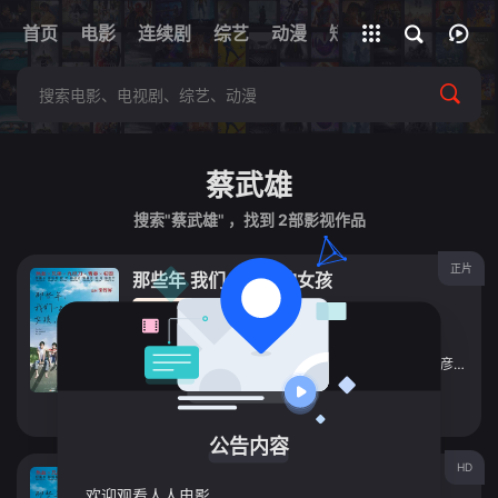
+
首页
电影
连续剧
综艺
全部影片
动漫
短剧
网址
蔡武雄
搜索"蔡武雄" ，找到
2
部影视作品
正片
那些年 我们一起追的女孩
电影
2012
中国台湾
导演：
九把刀
主演：
柯震东
/
陈妍希
/
敖犬
/
郝劭文
/
蔡昌宪
/
侯彦西
/
弯
立即播放
公告内容
HD
那些年，我们一起追的女孩2012
欢迎观看人人电影