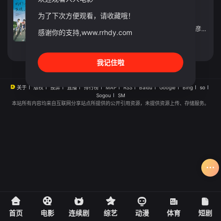
电影
2012
中国台湾
为了下次方便观看，请收藏哦！
导演：
九把刀
主演：
柯震东
/
陈妍希
/
敖犬
/
郝劭文
/
蔡昌宪
/
侯彦西
/
弯
感谢你的支持,www.rrhdy.com
立即播放
我记住啦
关于
版权
投屏
直播
排行榜
MAP
RSS
Baidu
Google
Bing
so
Sogou
SM
本站所有内容均来自互联网分享站点所提供的公开引用资源，未提供资源上传、存储服务。
首页
电影
连续剧
综艺
动漫
体育
短剧