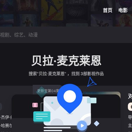
网球
脑洞悬
首页
电影
贝拉·麦克莱恩
搜索"贝拉·麦克莱恩" ，找到
3
部影视作品
更新至第04集
·杰伊·约翰逊
/
迪·科庞·奥莱利
导
·哈赛尔
/
艾丹·特纳
/
娜菲萨·威廉姆斯
/
贝拉·麦克莱恩
/
凯瑟琳·帕金
主