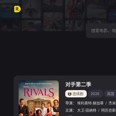
对手第二季
连续剧
2026
英国
导演：
埃利奥特·赫加蒂
/
杰米
主演：
大卫·田纳特
/
阿历克斯