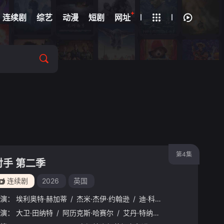
+
疑
连续剧
综艺
动漫
短剧
网址
第4集
对手 第二季
连续剧
2026
英国
演：
埃利奥特·赫加蒂
/
杰米·杰伊·约翰逊
/
迪·科庞·奥莱利
森
演：
/
丹尼·戴尔
大卫·田纳特
/
维多莉亚·斯莫费特
/
阿历克斯·哈赛尔
/
/
克莱尔·拉什布鲁克
艾丹·特纳
/
娜菲萨·威廉姆斯
/
奥利弗·克
/