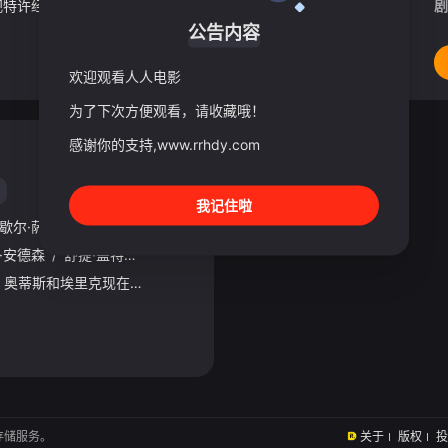
Central South West电视特许经营权之争进入白热化阶段，Corinium与Venturer之间的战争正迈入危险新阶段。Tony Baddingham比以往更加冷酷无情，他决心将对手逐个击
剧
公告内容
欢迎观看人人电影
为了下次方便观看，请收藏哦！
已完结
感谢你的支持,www.rrhdy.com
我记住啦
歇尔·萨维尔
/
艾丽莎·麦克克莱兰
·安德森
/
舒提·盖特瓦
/
艾玛·麦基
/
艾米·卢·伍德
/
康纳·斯温德尔
/
随着莫戴尔中学的关闭，奥蒂斯和埃里克现在面临着新的挑战 — 迎接他们在卡文迪什第六学院的第一天。奥蒂斯担心能否成功建立新诊所，而埃里克则祈祷他们不会再次成为失败者。但对所有莫戴尔中学的学生来说，卡文迪
存储服务。
关于
版权
投