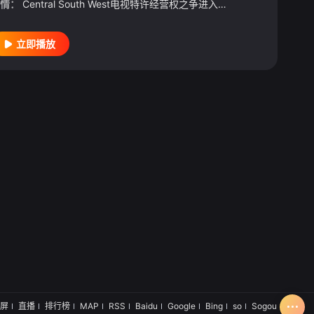
情：
Central South West电视特许经营权之争进入白热化阶段，Corinium与Venturer之间的战争正迈入危险新阶段。Tony Baddingham比以往更加冷酷无情，他决心将对手逐个击
立即播放
凯达·威廉姆斯特灵
/
米米·基恩
/
丹·列维
/
埃利斯戴尔·皮特里
/
萨曼莎
屏
直播
排行榜
MAP
RSS
Baidu
Google
Bing
so
Sogou
SM