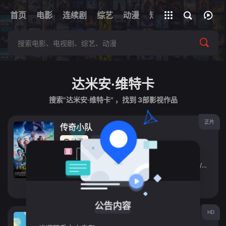
+
首页
电影
连续剧
综艺
全部影片
动漫
短剧
网址
达米安·维特卡
搜索"达米安·维特卡" ，找到
3
部影视作品
正片
传奇小队
动漫
2026
法国
导演：
纪约姆·伊弗奈
主演：
Kendell
/
Byrd
/
Roman
/
Doduik
/
Esthèle
/
Duman
立即播放
公告内容
HD
拓荒野女孩