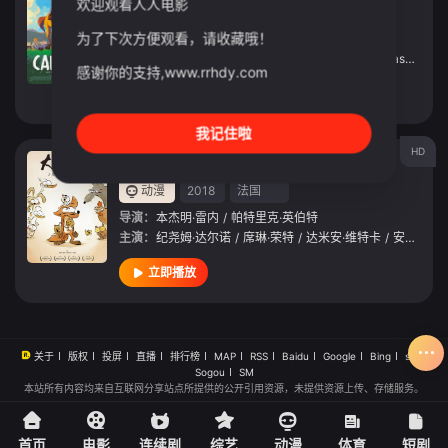
欢迎观看人人电影
动漫
2020
法国
为了下次方便观看，请收藏哦！
导演：
雷米·沙耶
主演：
Santiago
/
Barban
/
Jérémy
/
Bardeau
/
Gaspar
/
Be
感谢你的支持,www.rrhdy.com
立即播放
我记住啦
HD
大坏狐狸的故事
动漫
2018
法国
导演：
本杰明·雷内
/
帕特里克·英伯特
主演：
纪尧姆·达尔诺
/
席琳·荣特
/
达米安·维特卡
/
安托万·苏姆斯基
立即播放
关于
版权
投屏
直播
排行榜
MAP
RSS
Baidu
Google
Bing
so
Sogou
SM
本站所有内容均来自互联网分享站点所提供的公开引用资源，未提供资源上传、存储服务。
首页
电影
连续剧
综艺
动漫
体育
短剧