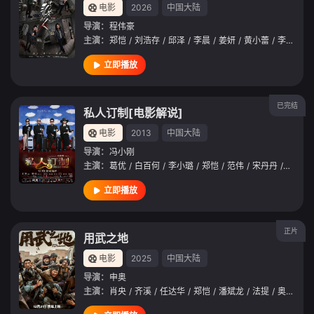
电影
2026
中国大陆
导演：
程伟豪
主演：
郑恺
/
刘浩存
/
邱泽
/
李晨
/
姜妍
/
黄小蕾
/
李梦
/
张
立即播放
已完结
私人订制[电影解说]
电影
2013
中国大陆
导演：
冯小刚
主演：
葛优
/
白百何
/
李小璐
/
郑恺
/
范伟
/
宋丹丹
/
李诚儒
立即播放
正片
用武之地
电影
2025
中国大陆
导演：
申奥
主演：
肖央
/
齐溪
/
任达华
/
郑恺
/
潘斌龙
/
法提
/
奥黛丽·欧塔维阿诺