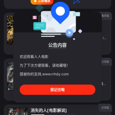
立即播放
第30集完结
繁花 2023
连续剧
2026
中国大陆
导演：
王家卫
主演：
胡歌
/
马伊琍
/
唐嫣
/
辛芷蕾
/
游本昌
/
郑恺
/
陈龙
/
公告内容
立即播放
欢迎观看人人电影
已完结
长城2016[电影解说]
为了下次方便观看，请收藏哦！
电影
2016
中国大陆
感谢你的支持,www.rrhdy.com
导演：
张艺谋
主演：
马特·达蒙
/
景甜
/
佩德罗·帕斯卡
/
刘德华
/
威廉·达福
我记住啦
立即播放
已完结
消失的人[电影解说]