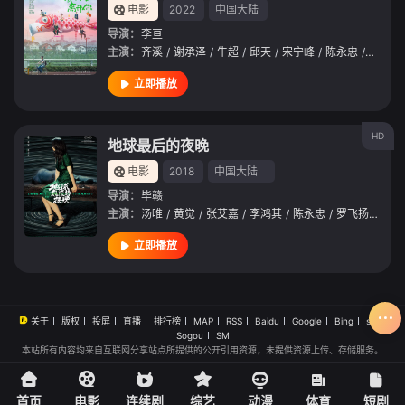
电影
2022
中国大陆
导演：
李亘
主演：
齐溪
/
谢承泽
/
牛超
/
邱天
/
宋宁峰
/
陈永忠
/
张艾嘉
立即播放
HD
地球最后的夜晚
电影
2018
中国大陆
导演：
毕赣
主演：
汤唯
/
黄觉
/
张艾嘉
/
李鸿其
/
陈永忠
/
罗飞扬
/
曾美
立即播放
关于
版权
投屏
直播
排行榜
MAP
RSS
Baidu
Google
Bing
so
Sogou
SM
本站所有内容均来自互联网分享站点所提供的公开引用资源，未提供资源上传、存储服务。
首页
电影
连续剧
综艺
动漫
体育
短剧