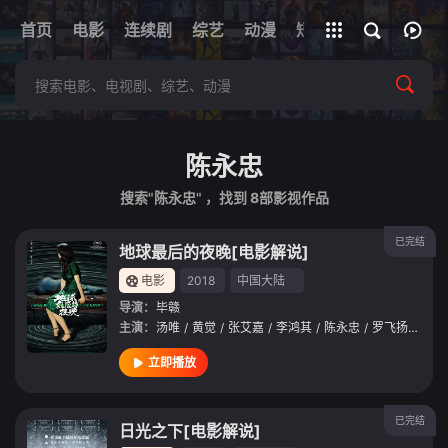
+
首页
电影
连续剧
综艺
全部影片
动漫
短剧
网址
陈永忠
搜索"陈永忠" ，找到
8
部影视作品
已完结
地球最后的夜晚[电影解说]
电影
2018
中国大陆
导演：
毕赣
主演：
汤唯
/
黄觉
/
张艾嘉
/
李鸿其
/
陈永忠
/
罗飞扬
/
曾美
立即播放
已完结
日光之下[电影解说]