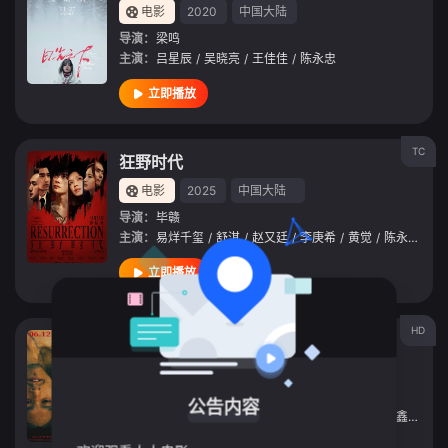
电影
2020
中国大陆
导演：
梁鸣
主演：
吕星辰
/
吴晓亮
/
王佳佳
/
陈永忠
立即播放
TC
狂野时代
电影
2025
中国大陆
导演：
毕赣
主演：
易烊千玺
/
舒淇
/
赵又廷
/
李庚希
/
黄觉
/
陈永忠
/
郭
立即播放
HD
热带往事
电影
2021
中国大陆
导演：
温仕培
公告内容
主演：
彭于晏
/
张艾嘉
/
王砚辉
/
章宇
/
姜珮瑶
/
芦鑫
/
陈永