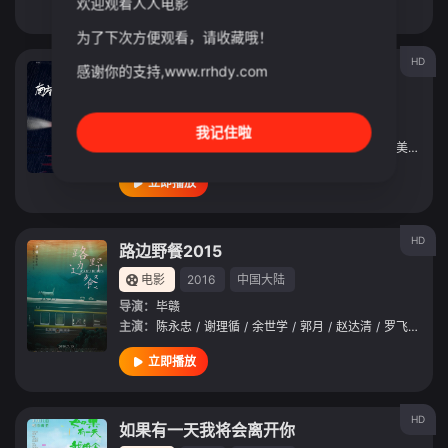
欢迎观看人人电影
立即播放
为了下次方便观看，请收藏哦！
HD
南方车站的聚会
感谢你的支持,www.rrhdy.com
电影
2019
中国大陆
导演：
刁亦男
我记住啦
主演：
胡歌
/
桂纶镁
/
廖凡
/
万茜
/
奇道
/
黄觉
/
曾美慧孜
/
立即播放
HD
路边野餐2015
电影
2016
中国大陆
导演：
毕赣
主演：
陈永忠
/
谢理循
/
余世学
/
郭月
/
赵达清
/
罗飞扬
/
曾
立即播放
HD
如果有一天我将会离开你