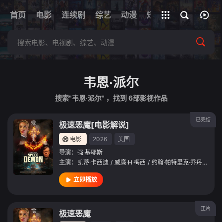
+
首页
电影
连续剧
综艺
全部影片
动漫
短剧
网址
韦恩·派尔
搜索"韦恩·派尔" ，找到
6
部影视作品
已完结
极速恶魔[电影解说]
电影
2026
美国
导演：
强·基耶斯
主演：
凯蒂·卡西迪
/
威廉·H·梅西
/
约翰·帕特里克·乔丹
/
Allen
立即播放
正片
极速恶魔