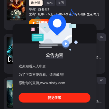
电影
2026
美国
导演：
强·基耶斯
主演：
凯蒂·卡西迪
/
威廉·H·梅西
/
约翰·帕特里克·乔丹
/
Allen
立即播放
HD
克林2021
电影
2021
美国
导演：
保罗·索雷特
公告内容
主演：
阿德里安·布罗迪
/
格伦·弗莱舍尔
/
里奇·梅里特
/
Chan
欢迎观看人人电影
立即播放
为了下次方便观看，请收藏哦！
HD
迷路2024
感谢你的支持,www.rrhdy.com
电影
2024
美国
导演：
安德鲁·凯特林格
我记住啦
主演：
卢克·大卫·布鲁姆
/
凯特琳·菲茨杰拉德
/
保罗·斯帕克斯