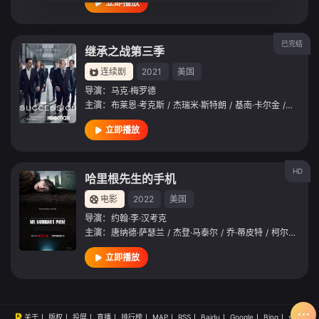
立即播放
已完结
继承之战第三季
连续剧
2021
美国
导演：
马克·梅罗德
主演：
布莱恩·考克斯
/
杰瑞米·斯特朗
/
基南·卡尔金
/
莎拉·斯
立即播放
HD
哈里根先生的手机
电影
2022
美国
导演：
约翰·李·汉考克
主演：
唐纳德·萨瑟兰
/
杰登·马泰尔
/
乔·蒂皮特
/
柯尔比·豪威尔-巴普蒂斯特
立即播放
关于
版权
投屏
直播
排行榜
MAP
RSS
Baidu
Google
Bing
so