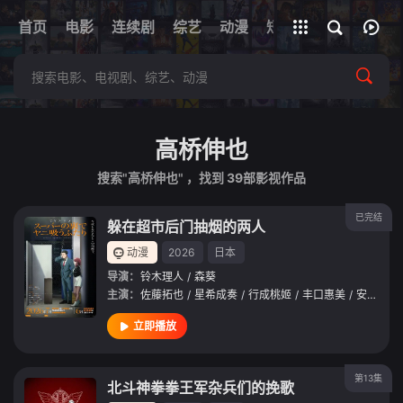
+
首页
电影
连续剧
综艺
全部影片
动漫
短剧
网址
高桥伸也
搜索"高桥伸也" ，找到
39
部影视作品
已完结
躲在超市后门抽烟的两人
动漫
2026
日本
导演：
铃木理人
/
森葵
主演：
佐藤拓也
/
星希成奏
/
行成桃姬
/
丰口惠美
/
安田陆矢
立即播放
第13集
北斗神拳拳王军杂兵们的挽歌