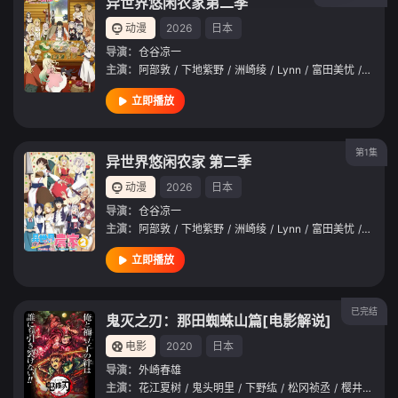
异世界悠闲农家第二季
动漫
2026
日本
导演：
仓谷凉一
主演：
阿部敦
/
下地紫野
/
洲崎绫
/
Lynn
/
富田美忧
/
藤井雪
立即播放
第1集
异世界悠闲农家 第二季
动漫
2026
日本
导演：
仓谷凉一
主演：
阿部敦
/
下地紫野
/
洲崎绫
/
Lynn
/
富田美忧
/
藤井雪
立即播放
已完结
鬼灭之刃：那田蜘蛛山篇[电影解说]
电影
2020
日本
导演：
外崎春雄
主演：
花江夏树
/
鬼头明里
/
下野纮
/
松冈祯丞
/
樱井孝宏
/