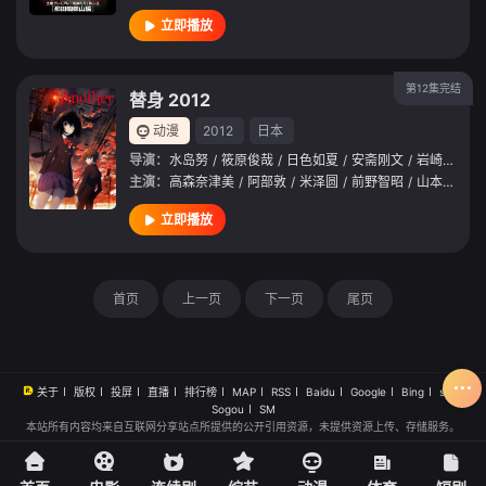
立即播放
第12集完结
替身 2012
动漫
2012
日本
导演：
水岛努
/
筱原俊哉
/
日色如夏
/
安斋刚文
/
岩崎太郎
/
主演：
高森奈津美
/
阿部敦
/
米泽圆
/
前野智昭
/
山本和臣
/
立即播放
首页
上一页
下一页
尾页
关于
版权
投屏
直播
排行榜
MAP
RSS
Baidu
Google
Bing
so
Sogou
SM
本站所有内容均来自互联网分享站点所提供的公开引用资源，未提供资源上传、存储服务。