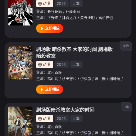
动漫
2026
日本
导演：
长谷琢磨
/
齐藤勇马
主演：
下野紘
/
拜真之介
/
矢野正明
/
高桥伸也
立即播放
正片
剧场版 暗杀教室 大家的时间 劇場版
暗殺教室
动漫
2026
日本
导演：
北村真咲
主演：
福山润
/
杉田智和
/
伊藤静
/
渊上舞
/
洲崎绫
/
冈本信
立即播放
HD
剧场版暗杀教室大家的时间
动漫
2026
日本
导演：
北村真咲
主演：
福山润
/
杉田智和
/
伊藤静
/
渊上舞
/
洲崎绫
/
冈本信