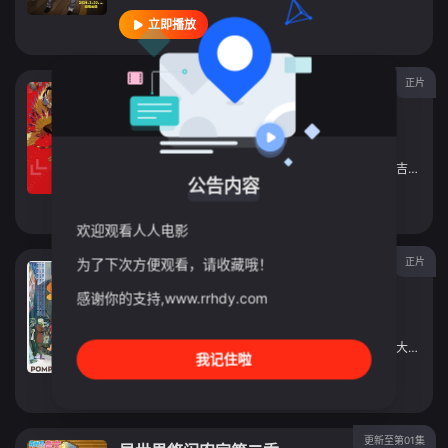
立即播放
正片
数码宝贝大冒险tri. 第4章：丧失
动漫
2017
日本
导演：
元永庆太郎
主演：
花江夏树
/
三森铃子
/
细谷佳正
/
田村睦心
/
吉田仁美
公告内容
立即播放
欢迎观看人人电影
正片
为了下次方便观看，请收藏哦！
酷爱电影的庞波小姐
感谢你的支持,www.rrhdy.com
动漫
2021
日本
导演：
平尾隆之
/
三宅寛治
主演：
清水寻也
/
小原好美
/
大谷凜香
/
加隈亚衣
/
大塚明夫
我记住啦
立即播放
更新至第01集