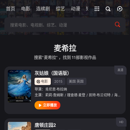
+
首页
电影
连续剧
综艺
全部影片
动漫
短剧
网址
麦希拉
搜索"麦希拉" ，找到
11
部影视作品
高清
灰姑娘（国语版）
电影
2015
美国
英国
导演：
肯尼思·布拉纳
主演：
莉莉·詹姆斯
/
理查德·麦登
/
凯特·布兰切特
/
海莉·阿特维尔
立即播放
HD
唐顿庄园2