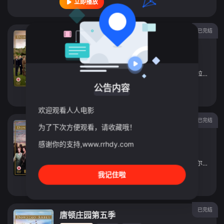
立即播放
已完结
唐顿庄园：2014圣诞特别篇
连续剧
2014
英国
导演：
Minkie
/
Spiro
主演：
休·博纳维尔
/
劳拉·卡尔迈克尔
/
吉姆·卡特
/
拉奎尔·卡西迪
公告内容
立即播放
欢迎观看人人电影
已完结
唐顿庄园第六季
为了下次方便观看，请收藏哦！
连续剧
2015
英国
感谢你的支持,www.rrhdy.com
导演：
大卫·埃文斯
主演：
休·博纳维尔
/
米歇尔·道克瑞
/
劳拉·卡尔迈克尔
/
玛吉
我记住啦
立即播放
已完结
唐顿庄园第五季