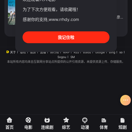
电影
2012
中国台湾
为了下次方便观看，请收藏哦！
导演：
九把刀
主演：
柯震东
/
陈妍希
/
敖犬
/
郝劭文
/
蔡昌宪
/
侯彦西
/
弯
感谢你的支持,www.rrhdy.com
立即播放
我记住啦
关于
版权
投屏
直播
排行榜
MAP
RSS
Baidu
Google
Bing
so
Sogou
SM
本站所有内容均来自互联网分享站点所提供的公开引用资源，未提供资源上传、存储服务。
首页
电影
连续剧
综艺
动漫
体育
短剧