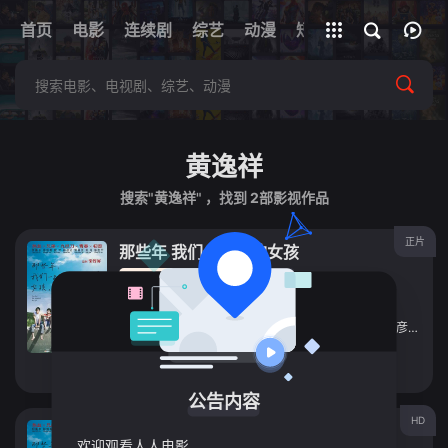
+
首页
电影
连续剧
综艺
全部影片
动漫
短剧
网址
黄逸祥
搜索"黄逸祥" ，找到
2
部影视作品
正片
那些年 我们一起追的女孩
电影
2012
中国台湾
导演：
九把刀
主演：
柯震东
/
陈妍希
/
敖犬
/
郝劭文
/
蔡昌宪
/
侯彦西
/
弯
立即播放
公告内容
HD
那些年，我们一起追的女孩2012
欢迎观看人人电影