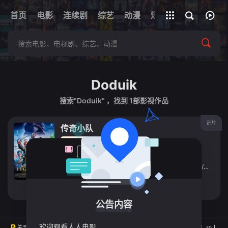
+
首页
电影
连续剧
综艺
全部影片
动漫
短剧
网址
Doduik
搜索"Doduik" ，找到
1
部影视作品
正片
传奇小队
动漫
2026
法国
导演：
纪约姆·伊弗奈
主演：
Kendell
/
Byrd
/
Roman
/
Doduik
/
Esthèle
/
Duman
立即播放
公告内容
欢迎观看人人电影
关于
版权
投屏
直播
排行榜
MAP
RSS
Baidu
Google
Bing
so