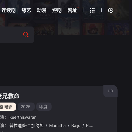
+
疑
连续剧
综艺
动漫
短剧
网址
HD
老兄救命
电影
2025
印度
演：
Keerthiswaran
演：
普拉迪普·兰加纳坦
/
Mamitha
/
Baiju
/
R.
/
Sarathkumar
/
罗