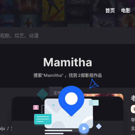
网球
脑洞悬
首页
电影
Mamitha
搜索"Mamitha" ，找到
2
部影视作品
正片
导
iju
/
贾亚拉姆
/
Suraj
/
Venjaramoodu
/
K.S.
/
Ravikumar
主