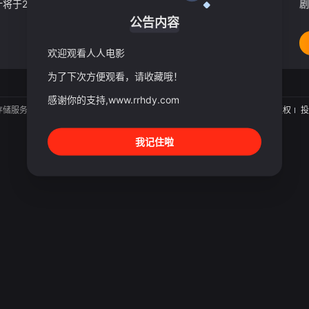
这部即将上映的电影预计将于2026年夏季上映。影片由维格内什·拉贾和阿尔弗雷德·普拉卡什共同编剧。泰尼·埃斯瓦尔、斯里吉特·萨朗和玛雅潘迪将组成其余的技术团队。维格内什曾执导悬疑惊悚片《Por Tho
剧
公告内容
欢迎观看人人电影
为了下次方便观看，请收藏哦！
感谢你的支持,www.rrhdy.com
存储服务。
关于
版权
投
我记住啦