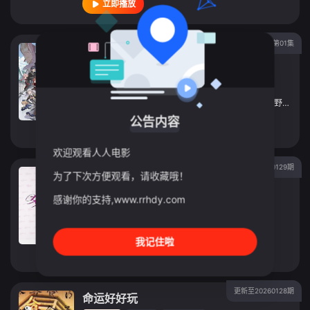
立即播放
更新至第01集
乡下大叔成为剑圣第二季
动漫
2026
日本
导演：
鹿住朗生
主演：
平田广明
/
东山奈央
/
上田瞳
/
广濑有纪
/
矢野妃菜喜
公告内容
立即播放
欢迎观看人人电影
更新至20260129期
女人我最大
为了下次方便观看，请收藏哦！
综艺
2011
港台
感谢你的支持,www.rrhdy.com
导演：
未知
主演：
蓝心湄
我记住啦
立即播放
更新至20260128期
命运好好玩