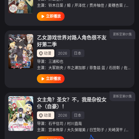
主演：
铃木日菜
/
鲸
/
芹泽优
/
贯井柚佳
/
麦穗杏菜
/
根本京
立即播放
更新至第01集
乙女游戏世界对路人角色很不友
好第二季
动漫
2026
日本
导演：
三浦和也
主演：
大冢刚央
/
市之濑加那
/
菲鲁兹·蓝
/
石田彰
/
佐仓绫音
立即播放
更新至第01集
女主角？圣女？不，我是杂役女
仆（自豪）！
动漫
2026
日本
导演：
石平信司
/
村川直哉
主演：
宫本侑芽
/
大久保瑠美
/
日笠阳子
/
天崎滉平
/
小野友