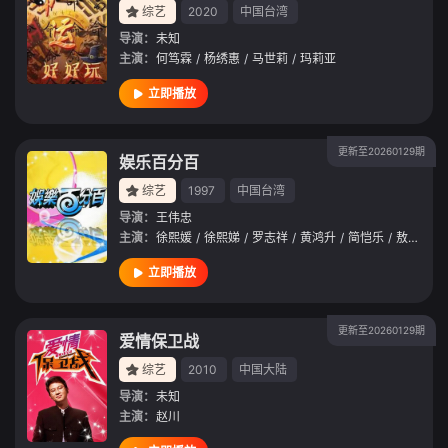
综艺
2020
中国台湾
导演：
未知
主演：
何笃霖
/
杨绣惠
/
马世莉
/
玛莉亚
立即播放
更新至20260129期
娱乐百分百
综艺
1997
中国台湾
导演：
王伟忠
主演：
徐熙媛
/
徐熙娣
/
罗志祥
/
黄鸿升
/
简恺乐
/
敖犬
/
廖
立即播放
更新至20260129期
爱情保卫战
综艺
2010
中国大陆
导演：
未知
主演：
赵川