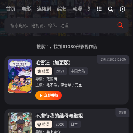
+
首页
电影
连续剧
综艺
全部影片
动漫
短剧
网址
搜索"" ，找到
91080
部影视作品
更新至20251230期
毛雪汪（加更版）
综艺
2021
中国大陆
导演：
范丽明
主演：
毛不易
/
李雪琴
/
元宝
立即播放
第1集
不虐待我的继母与继姐
动漫
2026
日本
导演：
井上圭介