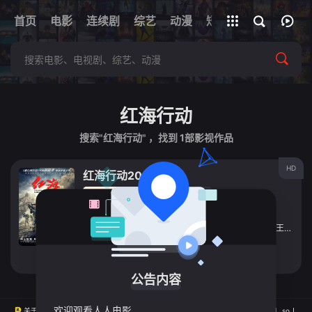
+
首页
电影
连续剧
综艺
全部影片
动漫
短剧
网址
红海行动
搜索"红海行动" ，找到
1
部影视作品
HD
红海行动2018
电影
2018
中国大陆
导演：
林超贤
主演：
张译
/
黄景瑜
/
海清
/
杜江
/
蒋璐霞
/
尹昉
/
王强
/
郭
立即播放
公告内容
欢迎观看人人电影
关于
版权
投屏
直播
排行榜
MAP
RSS
Baidu
Google
Bing
so