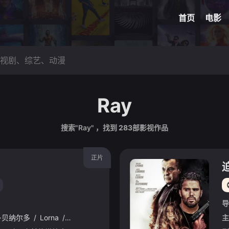
网球
脑洞悬
首页
电影
Ray
搜索"Ray" ，找到
283
部影视作品
正片
导
·贝纳尔多
/
Lorna
/
Tolentino
/
加比·康塞普西翁
/
Inigo
/
Dominic
主
/