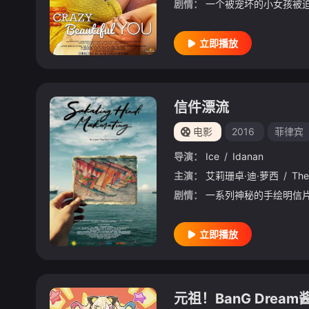
剧情：
立即播放
信件漂流
电影
2016
菲律宾
导演：
Ice
/
Idanan
主演：
艾莉珊卓·迪·萝西
/
The
剧情：
立即播放
元祖！BanG Dream