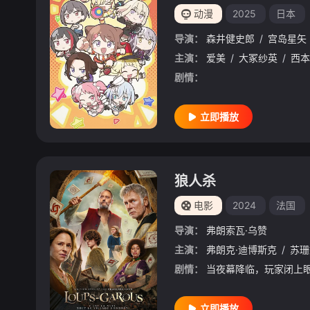
动漫
2025
日本
导演：
森井健史郎
/
宫岛星矢
主演：
爱美
/
大冢纱英
/
西本
剧情：
立即播放
狼人杀
电影
2024
法国
导演：
弗朗索瓦·乌赞
主演：
弗朗克·迪博斯克
/
苏珊
剧情：
立即播放