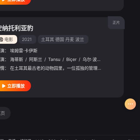
正片
安纳托利亚豹
电影
2021
土耳其
德国
丹麦
波兰
演：
埃姆雷·卡伊斯
演：
Phoebe
海蒂斯
/
Villamor
/
阿斯兰
/
Rayton
/
Tansu
/
Lamay
/
Biçer
/
/
Merwyn
乌尔·波拉特
/
Abel
/
Ege
/
Aries
/
Aydan
/
Go
情：
在土耳其最古老的动物园里，一位孤独的管理员和一位孤僻的女官员结成了一种不可思议的关系：他们一起隐瞒了动物园里最老的居民——一只安纳托利亚豹已经死亡的消息。他们谎称豹子已经逃走，这一切都是为了阻止动物园
立即播放
尾页