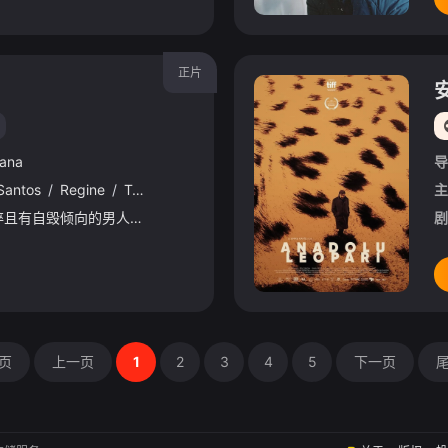
正片
ana
导
Santos
/
Regine
/
Tolentino
/
Jay
/
Castillo
/
Stacey
/
Gabriel
/
主
女人应该承担起帮助心碎且有自毁倾向的男人解决自身问题的责任。
剧
页
上一页
1
2
3
4
5
下一页