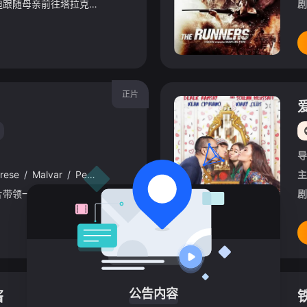
一个被宠坏的小女孩被迫跟随母亲前往塔拉克执行医疗任务。在那里，她遇到了一个来自不同世界的年轻男子，他向她展示了生活的另一面。
剧
正片
导
rese
/
Malvar
/
Pepe
/
Herrera
/
JC·桑托斯
/
伊利亚·坎拉斯
/
Kar
主
一系列神秘的手绘明信片带领一位年轻女子走遍菲律宾寻找匿名作者。
剧
更新至第17集
公告内容
酱