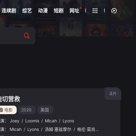
+
疑
连续剧
综艺
动漫
短剧
网址
正片
迫切营救
电影
2020
美国
演：
Joey
/
Loomis
/
Micah
/
Lyons
演：
Pascual
Micah
/
Dante
/
Lyons
/
Ponce
/
汤姆·塞兹摩尔
/
Kakai
/
/
Bautista
格伦·莫肖尔
/
Bryan
/
Netty
/
Santos
/
Leach
/