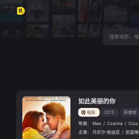
如此美丽的你
电影
2015
菲律宾
导演：
Mae
/
Czarina
/
Cruz
主演：
丹尼尔·帕迪亚
/
凯瑟琳