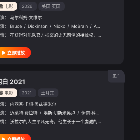
电影
2026
美国
英国
演：
马尔科姆·文维尔
演：
日笠阳子
Bruce
/
金元寿子
/
Dickinson
/
前岛亚美
/
Nicko
/
/
小泽亚李
McBrain
/
/
Adrian
上坂堇
/
/
Smith
中上育实
/
Dav
/
情：
在获得对乐队官方档案的史无前例的接触权，并结合现任与过往成员亲身回忆的基础上，《铁娘子乐队：燃烧雄心》邀请乐迷共同体验音乐史上最具标志性的传奇征程。这部震撼人心的纪录片横跨五十年岁月，完整记录了乐队从
立即播放
正片
白 2021
电影
2021
土耳其
演：
内西普·卡根·奥兹德米尔
演：
/
Lisa
迈莱特·费拉特
/
Do
/
Couto
/
埃斯·切斯米奥卢
/
Texeira
/
Raphael
/
伊南·科努克库
/
Romand
/
/
Riza
Alizée
/
/
Akin
Ca
情：
沃拉尔的人生平凡无奇。他生长于一个虔诚的家庭，通过经营一家坐落于伊斯坦布尔美国领事馆对面的照相馆，履行着作为养家糊口之人的职责，供养年轻的儿子和生病的父亲。此外，他还延续家族传统，指导儿子成为一个正直
立即播放