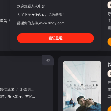
欢迎观看人人电影
导
为了下次方便观看，请收藏哦！
里美
/
大桥彩香
/
伊藤彩沙
/
佐仓绫音
/
三泽纱千香
/
加藤英美里
主
/
感谢你的支持,www.rrhdy.com
剧
我记住啦
HD
纯
导
娜·克莱蒙
/
让·雷诺
/
乔纳森·朗贝尔
/
格里高利·菲托西
/
布鲁诺·格里
主
当夜幕降临，玩家闭上眼时，狼人出没，村民成为受害者。改编自经典卡牌游戏《米勒山谷狼人》。
剧