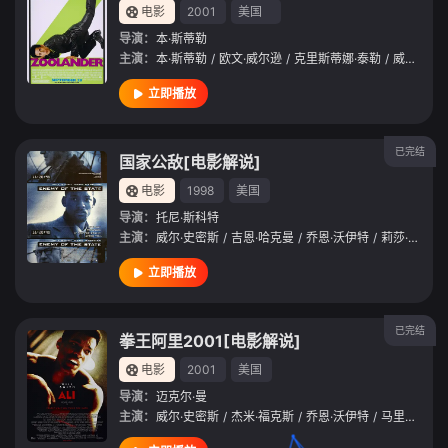
电影
2001
美国
导演：
本·斯蒂勒
主演：
本·斯蒂勒
/
欧文·威尔逊
/
克里斯蒂娜·泰勒
/
威尔·法瑞尔
立即播放
已完结
国家公敌[电影解说]
电影
1998
美国
导演：
托尼·斯科特
主演：
威尔·史密斯
/
吉恩·哈克曼
/
乔恩·沃伊特
/
莉莎·博内特
立即播放
已完结
拳王阿里2001[电影解说]
电影
2001
美国
导演：
迈克尔·曼
主演：
威尔·史密斯
/
杰米·福克斯
/
乔恩·沃伊特
/
马里奥·范·皮布尔斯