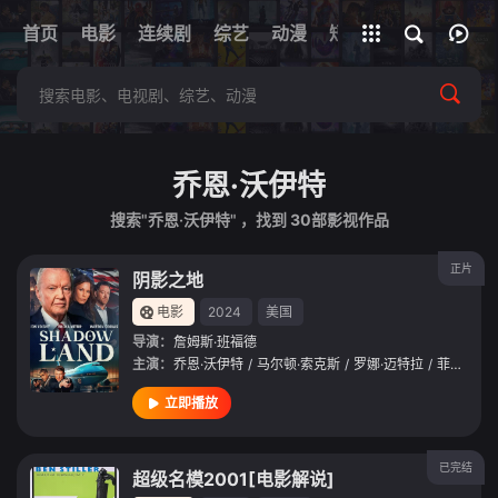
+
首页
电影
连续剧
综艺
全部影片
动漫
短剧
网址
乔恩·沃伊特
搜索"乔恩·沃伊特" ，找到
30
部影视作品
正片
阴影之地
电影
2024
美国
导演：
詹姆斯·班福德
主演：
乔恩·沃伊特
/
马尔顿·索克斯
/
罗娜·迈特拉
/
菲利普·文切斯特
立即播放
已完结
超级名模2001[电影解说]