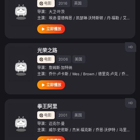
电影
2016
英国
导演：
大卫·叶茨
主演：
埃迪·雷德梅恩
/
凯瑟琳·沃特斯顿
/
丹·福勒
/
艾莉森·萨多尔
立即播放
HD
光荣之路
电影
2006
美国
导演：
詹姆斯·加特纳
主演：
乔什·卢卡斯
/
Wes
/
Brown
/
德里克·卢克
/
乔恩·沃伊特
立即播放
HD
拳王阿里
电影
2001
美国
导演：
迈克尔·曼
主演：
威尔·史密斯
/
杰米·福克斯
/
乔恩·沃伊特
/
马里奥·范·皮布尔斯