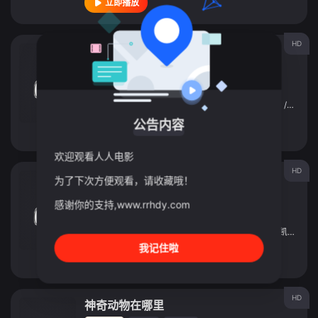
立即播放
HD
危险游戏2022
电影
2022
美国
导演：
肖恩·麦克纳马拉
主演：
乔纳森·莱斯·梅耶斯
/
威尔·萨索
/
乔恩·沃伊特
/
劳拉·
公告内容
立即播放
欢迎观看人人电影
HD
清道夫：布局
为了下次方便观看，请收藏哦！
电影
2022
美国
感谢你的支持,www.rrhdy.com
导演：
戴维·霍兰德
主演：
列维·施瑞博尔
/
凯瑞斯·多西
/
乔恩·沃伊特
/
凯瑞·康顿
我记住啦
立即播放
HD
神奇动物在哪里