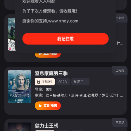
欢迎观看人人电影
立即播放
为了下次方便观看，请收藏哦！
已完结
窒息家庭第一季
感谢你的支持,www.rrhdy.com
连续剧
2021
爱尔兰
导演：
Dathaí
/
Keane
我记住啦
主演：
德乌拉·基尔万
/
嘉玛-莉亚·德弗罗
/
妮芙·沃尔什
/
Jam
立即播放
已完结
窒息家庭第三季
连续剧
2023
爱尔兰
导演：
未知
主演：
德乌拉·基尔万
/
嘉玛-莉亚·德弗罗
/
妮芙·沃尔什
/
Jam
立即播放
已完结
健力士王朝