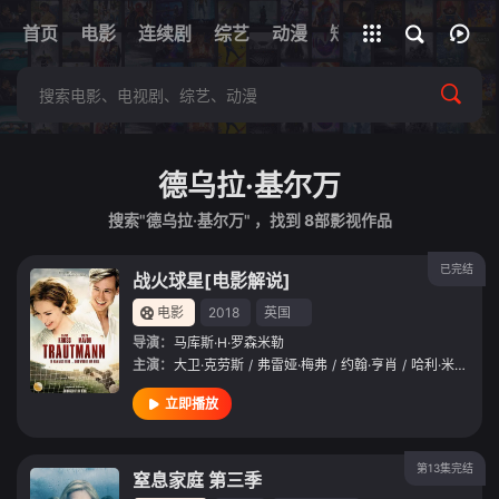
+
首页
电影
连续剧
综艺
全部影片
动漫
短剧
网址
德乌拉·基尔万
搜索"德乌拉·基尔万" ，找到
8
部影视作品
已完结
战火球星[电影解说]
电影
2018
英国
导演：
马库斯·H·罗森米勒
主演：
大卫·克劳斯
/
弗雷娅·梅弗
/
约翰·亨肖
/
哈利·米尔林
/
立即播放
第13集完结
窒息家庭 第三季