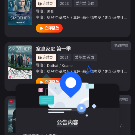
连续剧
2023
爱尔兰
英国
导演：
未知
主演：
德乌拉·基尔万
/
嘉玛-莉亚·德弗罗
/
妮芙·沃尔什
/
Jam
立即播放
第8集完结
窒息家庭 第一季
连续剧
2021
爱尔兰
英国
导演：
Dathaí
/
Keane
主演：
德乌拉·基尔万
/
嘉玛-莉亚·德弗罗
/
妮芙·沃尔什
/
Jam
立即播放
已完结
窒息家庭第二季
连续剧
2022
爱尔兰
导演：
Daithí
/
Keane
公告内容
主演：
德乌拉·基尔万
/
Dean
/
Fagan
/
妮芙·沃尔什
/
James