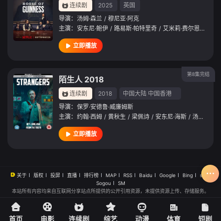
连续剧
2025
英国
导演：
汤姆·森兰
/
穆尼亚·阿克
主演：
安东尼·鲍伊
/
路易斯·帕特里奇
/
艾米莉·费尔恩
/
费昂·
立即播放
第8集完结
陌生人 2018
连续剧
2018
中国大陆
中国香港
导演：
保罗·安德鲁·威廉姆斯
主演：
约翰·西姆
/
黄秋生
/
梁佩诗
/
安东尼·海斯
/
汤姆·吴
/
立即播放
关于
版权
投屏
直播
排行榜
MAP
RSS
Baidu
Google
Bing
so
Sogou
SM
本站所有内容均来自互联网分享站点所提供的公开引用资源，未提供资源上传、存储服务。
首页
电影
连续剧
综艺
动漫
体育
短剧