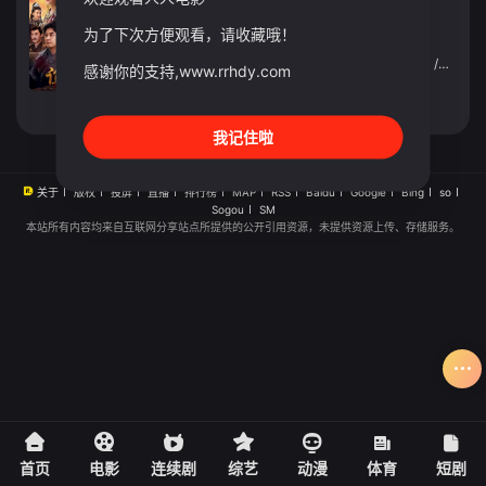
连续剧
2023
中国大陆
为了下次方便观看，请收藏哦！
导演：
陈健
主演：
叶璇
/
任重
/
贾媛媛
/
常戎
/
王伯昭
/
杨清文
/
李肖宁
感谢你的支持,www.rrhdy.com
立即播放
我记住啦
关于
版权
投屏
直播
排行榜
MAP
RSS
Baidu
Google
Bing
so
Sogou
SM
本站所有内容均来自互联网分享站点所提供的公开引用资源，未提供资源上传、存储服务。
首页
电影
连续剧
综艺
动漫
体育
短剧