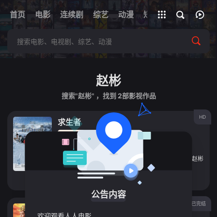
+
首页
电影
连续剧
综艺
全部影片
动漫
短剧
网址
赵彬
搜索"赵彬" ，找到
2
部影视作品
HD
求生者
电影
2016
中国大陆
导演：
杨涛
主演：
陈旺林
/
骆达华
/
刘艺丹
/
李欣然
/
马文惠
/
赵彬
立即播放
公告内容
已完结
谯国夫人
欢迎观看人人电影