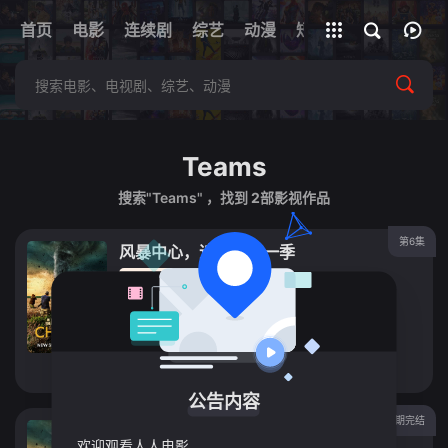
+
首页
电影
连续剧
综艺
全部影片
动漫
短剧
网址
Teams
搜索"Teams" ，找到
2
部影视作品
第6集
风暴中心，追逐者第一季
电影
2026
美国
导演：
Arrow
/
Media
主演：
Storm
/
Chaser
/
Teams
立即播放
公告内容
第3期完结
风暴中心：追逐者 第一季
欢迎观看人人电影