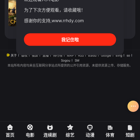
综艺
2026
美国
为了下次方便观看，请收藏哦！
导演：
Arrow
/
Media
主演：
Storm
/
Chaser
/
Teams
感谢你的支持,www.rrhdy.com
立即播放
我记住啦
关于
版权
投屏
直播
排行榜
MAP
RSS
Baidu
Google
Bing
so
Sogou
SM
本站所有内容均来自互联网分享站点所提供的公开引用资源，未提供资源上传、存储服务。
首页
电影
连续剧
综艺
动漫
体育
短剧