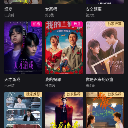
机四伏。身陷绝境
赌鬼租客严午（邱
饰）寻求协助，开
的叶问既要对抗层
泽 饰）满身血污，
启了一份1994年的
炽夏
女画师
安全距离
炽夏
女画师
安全距离
层杀机，更需寻证
谎编踪迹藏匿尸
神秘档案。
已完结
第6集
第7集
包上恩
周柯宇
罗予彤
王佳璇
张逸杰
方瑾
自证清白，艰难破
体。这栋看似平
热播
热播
独家推荐
赵英博
陈名豪
王嘉浩
局洗去冤
静、不起眼的居民
楼里，每
每天 更2该剧改编
类型：古装爱情、
文物修复师姜寻意
自甜醋鱼的小说
职场创业 播出
外卷入间谍案件，
《坠落》。看似外
平台：湖南卫视、
成为国安干警沈殊
表乖巧实则敢爱敢
芒果TV 出品
途的调查对象， 在
恨的学霸周挽（包
方：芒果TV、大芒
间谍迷局与国家使
上恩饰），在高三
剧场 时长：10
命的博弈中，两人
那年夏天意外与叛
分钟X18集 开
从相互怀疑逐渐走
逆不羁、抵抗家族
机时间：10月中下
向信任与心动，最
束缚的陆氏太子爷
旬 拍摄地点：
终在“守护山河，也
天才游戏
我的妈耶
你是迟来的欢喜
天才游戏
我的妈耶
你是迟来的欢喜
陆西骁（周柯宇
横店 拍摄周
守护你”的共同信念
已完结
预告片
第4集
彭昱畅
丁禹兮
马思纯
白客
魏哲鸣
饰）产生联系。两
期：12天 总监
下收获了爱情。
独家推荐
独家推荐
独家推荐
李蔓瑄
黄明昊
郑合惠子
人在谎言与真诚中
制：周山、刘幕天
李俊贤
碰撞纠缠，
穷途末路的天才
十一（黄明昊 饰）
少年刘全龙（彭昱
从小由父亲张永勋
28岁的阮喻以自己
畅 饰），被偏执富
（白客 饰）独自抚
的情感经历为原型
家公子陈伦（丁禹
养长大，自出生时
创作小说并发布在
兮 饰）选中，被迫
就离世的妈妈东玉
网上。但没想到，