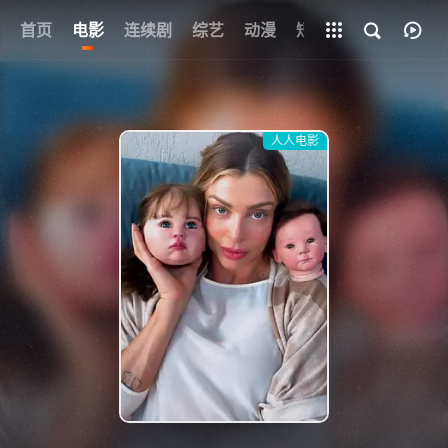
+
首页
电影
连续剧
综艺
全部影片
动漫
短剧
网址
人人电影
{if condition="$obj.vod_points