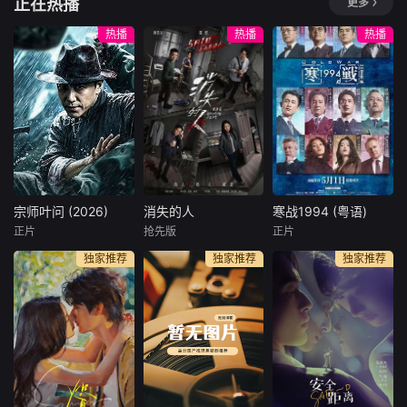
正在热播
更多
阿莱桑德罗·普莱齐奥西
卡梅伦·布罗德
暂无简介
在婆罗洲，桑多坎
一名心理学明星学
热播
热播
热播
是个过着朝不保夕
生在一次教师派对
生活的海盗：他只
上死亡后，安德莉
为自己和船员而
亚·吉布斯和她的儿
战。但当他遇见玛
子伊桑被卷入了著
丽安——英国驻纳
名教授艾伦·杰克逊
闽领事的美丽女儿
的危险操纵之中
——时，他的人生
——一个不惜一切
发生了改变。两个
代价掩盖真相的
灵魂如此相似的
人。
宗师叶问 (2026)
消失的人
寒战1994 (粤语)
人，一段不可能的
宗师叶问 (2026)
消失的人
寒战1994 (粤语)
爱情就此展开
正片
抢先版
正片
杜宇航
王婉中
郑恺
刘浩存
吴彦祖
刘俊谦
独家推荐
独家推荐
独家推荐
邱泽
吴慷仁
五十年代香港官商
沆瀣一气。英商勾
一个寻常的清晨，
2017年，李文彬
结黑帮强拆工厂压
唐宇（郑恺 饰）的
（梁家辉 饰）突然
榨劳工，叶问挺身
儿子在楼梯间凭空
失踪，与此同时，
仗义执言，遭多方
消失；隔壁单元
蔡元祺在英国惨遭
联手构陷，蒙谋杀
里，独居女孩林雨
暗杀。为此，刘杰
罪入狱。狱中黑帮
彤（刘浩存 饰）在
辉（郭富城 饰）向
步步设局加害，危
熟睡中被人侵犯；
简奥伟（周润发