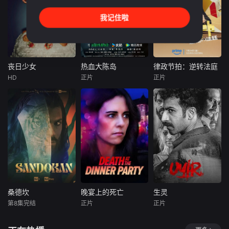
主义恶势力，“最飒
业于同一所大学。
口突遭诡异变故，
女子反恐特战队”临
他们和很多年轻人
被困在自家房屋中
我记住啦
危受命，精英队长
一样，自以为是，
超过 1000 天无法
陈梓静（于文文
敏感错弱，没有被
出门。在资源消耗
饰）率队员金凤
认可的才华。他们
殆尽与未知神秘威
（卢靖姗 饰）、齐
来自不同的地方，
胁的双重逼迫下，
燕（蒋璐霞 饰）、
却有一个共同的愿
一家人必须想方设
丧日少女
热血大陈岛
律政节拍：逆转法庭
丧日少女
热血大陈岛
律政节拍：逆转法庭
宁宝儿（屈菁菁
望“出人头地”。在
法联手求生，打破
HD
正片
正片
瑞秋·塞诺特
未知
铃鹿央士
饰）等全队出击，
经过几段荒唐的创
这间禁锢生命的困
丹尼·德费拉里
稻垣吾郎
小雪
“绝密任务”限时1
业求职后，他们选
局。
影片以大陈岛垦荒
弗雷德·迈拉麦德
择了逃
历史为创作底色，
患有口吃的新人律
At a Jewish funer
在尊重历史真实性
师，与前辈律师及
al service with her
的前提下，以年轻
所长律师一同拾起
parents, a college
化、科技化的光影
委托人“无法说出口
student runs into
语言活化红色记
的声音”，揭开被隐
her sugar daddy.
忆，生动诠释了“艰
藏的真相。
苦创业、奋发图
强、无私奉献、开
拓创新”的大陈岛垦
桑德坎
晚宴上的死亡
生灵
桑德坎
晚宴上的死亡
生灵
荒精神，斩获第五
第8集完结
正片
正片
詹·亚曼
Candice
Divya
M.
届亚洲国际青年电
阿兰娜·布卢尔
Lidstone
Nair
影展金兰