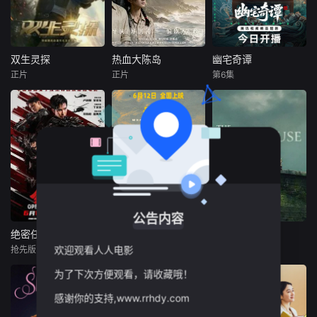
双生灵探
热血大陈岛
幽宅奇谭
双生灵探
热血大陈岛
幽宅奇谭
正片
正片
第6集
陈思宇
赖宗赢
袁浩瑜
应灏铭
朱娅
金晶
曹阳明珠
肖东昊
范事成
为了调查双胞胎哥
民国时期，江淮与
哥孙小糊的失踪，
一群怀揣理想的青
迅哥组成说书班
孙小涂参加了警队
年，毅然告别亲
子，偶遇“白天人住
的招新考试，却在
人、远离故土，登
屋，晚上鬼占房”的
考试现场卷入警察
上了荒芜破败的大
阴阳宅，江淮被掳
局长遇刺事件，幸
陈岛。在极端艰苦
走配“阴婚”。他与
好有一直以灵魂形
的环境中，以“有一
女探长穆英搭档，
公告内容
态存在的哥哥相助
百个困难就解决一
侦破阎王娶亲、五
才脱险。而局长遇
百个困难”的闯劲，
鬼运财、木偶杀
绝密任务
走马观花
最后孤屋
绝密任务
走马观花
最后孤屋
刺事件也牵扯出以
开启了劈荆斩棘、
人、花妖勾魂、吊
欢迎观看人人电影
抢先版
正片
正片
卢靖姗
余文乐
琚子轩
李聪
格蕾塔·李
著名脑科医生毕安
开荒拓土的奋斗征
灯行刺、古井索命
为了下次方便观看，请收藏哦！
于文文
张越宁
瓦格纳·马拉
为首的犯罪集团，
程。在绝境中寻找
的凶宅奇案。
西德·爱德华兹
他们通过
生机、在奋斗中凝
首部女子反恐特战
新波，丁大宁，郭
感谢你的支持,www.rrhdy.com
聚力量
队电影，面对恐怖
华，程一木他们毕
一个普通的一家四