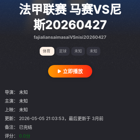
gt 0"}
法甲联赛 马赛VS尼
斯20260427
fajialiansaimasaiVSnisi20260427
体育
足球
未知
未知
立即播放
导演：
未知
主演：
未知
上映：
未知
更新：
2026-05-05 21:03:53，最后更新于 3月前
备注：
已完结
评分：
0.0分