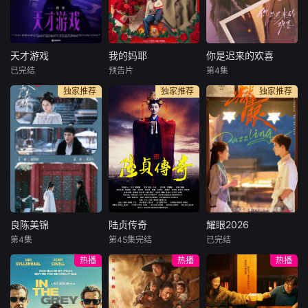
上恩饰），在高三
剧场 时长：10
命的博弈中，两人
那年夏天意外与叛
分钟X18集 开
从相互怀疑逐渐走
逆不羁、抵抗家族
机时间：10月中下
向信任与心动，最
束缚的陆氏太子爷
旬 拍摄地点：
终在“守护山河，也
天才游戏
我的妈耶
你是迟来的欢喜
天才游戏
我的妈耶
你是迟来的欢喜
陆西骁（周柯宇
横店 拍摄周
守护你”的共同信念
已完结
预告片
第4集
彭昱畅
丁禹兮
马思纯
白客
魏哲鸣
饰）产生联系。两
期：12天 总监
下收获了爱情。
独家推荐
独家推荐
独家推荐
李蔓瑄
黄明昊
郑合惠子
人在谎言与真诚中
制：周山、刘幕天
李俊贤
碰撞纠缠，
穷途末路的天才
十一（黄明昊 饰）
少年刘全龙（彭昱
从小由父亲张永勋
28岁的阮喻以自己
畅 饰），被偏执富
（白客 饰）独自抚
的情感经历为原型
家公子陈伦（丁禹
养长大，自出生时
创作小说并发布在
兮 饰）选中，被迫
就离世的妈妈东玉
网上。但没想到，
踏入一场为他量身
（马思纯 饰）对于
她的小说情节被网
打造的“换命游
他而言则是陌生人
友指出有抄袭嫌
戏”。豪华别墅、名
般的存在。处于青
疑。阮喻决定维
车名表、神秘女友
春叛逆期的十一，
权，几经波折确定
良陈美锦
陆贞传奇
耀眼2026
良陈美锦
陆贞传奇
耀眼2026
全部备齐，在陈伦
在自己18岁生日这
合作的知识产权律
第4集
第45集完结
已完结
任敏
此沙
赵丽颖
陈晓
关晓彤
李昀锐
的精心打造下，刘
天意外发现了一本
师正好是她高中的
热播
热播
热播
董思成
乔任梁
高露
全龙瞬间拥有顶配
「妈妈的日记」。
暗恋对象、也是自
人生
己小说男主的原型
根据沉香灰烬的同
南北朝时期，王朝
每天 更2讲述了落
许淮颂。两
名小说改编。顾家
变异，兵荒马乱，
难千金晴也和小镇