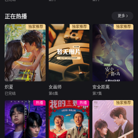
未知
未知
未知
暂无简介
暂无简介
正在热播
更多
独家推荐
独家推荐
独家推荐
炽夏
女画师
安全距离
炽夏
女画师
安全距离
已完结
第6集
第7集
包上恩
周柯宇
罗予彤
王佳璇
张逸杰
方瑾
热播
热播
独家推荐
赵英博
陈名豪
王嘉浩
每天 更2该剧改编
类型：古装爱情、
文物修复师姜寻意
自甜醋鱼的小说
职场创业 播出
外卷入间谍案件，
《坠落》。看似外
平台：湖南卫视、
成为国安干警沈殊
表乖巧实则敢爱敢
芒果TV 出品
途的调查对象， 在
恨的学霸周挽（包
方：芒果TV、大芒
间谍迷局与国家使