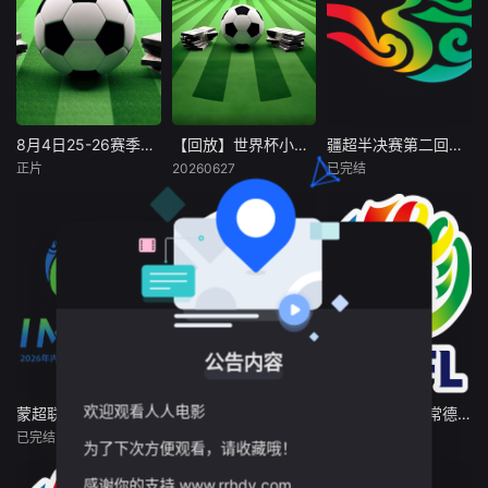
8月4日25-26赛季蒙超联赛四分之一决赛 第一回合 乌兰察布队VS包头队
【回放】世界杯小组赛 新西兰VS比利时20260627
疆超半决赛第二回合 伊犁队VS阿勒泰队20260802
8月4日25-26赛季蒙超联赛四分之一决赛 第一回合 乌兰察布队VS包头队
【回放】世界杯小组赛 新西兰VS比利时20260627
疆超半决赛第二回合 伊犁队VS阿勒泰队20260802
正片
20260627
已完结
未知
未知
未知
暂无简介
暂无简介
公告内容
欢迎观看人人电影
蒙超联赛四分之一决赛 第一回合 呼和浩特队VS通辽队20260802
山东省齐鲁足球超级联赛 济南队VS威海文旅集团队20260802
湘超 衡阳队VS常德队20260802
蒙超联赛四分之一决赛 第一回合 呼和浩特队VS通辽队20260802
山东省齐鲁足球超级联赛 济南队VS威海文旅集团队20260802
湘超 衡阳队VS常德队20260802
已完结
已完结
已完结
为了下次方便观看，请收藏哦！
未知
未知
未知
感谢你的支持,www.rrhdy.com