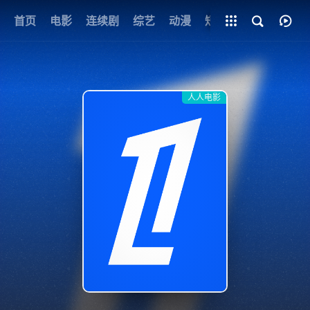
+
首页
电影
连续剧
综艺
全部影片
动漫
短剧
网址
人人电影
{if condition="$obj.vod_points