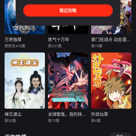
向全服Boss下达死
的俗套剧情，谁知
达察觉骗局急忙追
令：不惜一切代价
人生直接开启高能
赶。岛上齐聚四名
我记住啦
捕获诸葛九九。团
副本。夫君并非凡
侦探，别墅暗藏红
队再次集结，在危
俗权贵，竟带着她
玫瑰与全套工具，
机四伏的大陆中绝
一脚迈入修仙大
此地还关联一年前
地反击。
道，从此告别柴米
一桩含冤身亡女仆
油盐的田园日常，
的玫瑰别墅旧案。
万界独尊
炼气十万年
掌门低调点 动态漫画 第三季
万界独尊
炼气十万年
掌门低调点 动态漫画 第三季
踏上斩妖除魔、闯
更新至418集
第351集
第79集
王大伟
柳知萧
未知
未知
荡秘境的修行之
陆敏悦
路。两人一边
十万年前，天岚宗
穿越天玄界，开局
星期二 10点更1 星
叱咤修真界，宗内
竟是辣鸡门派掌门
期六 10点更1这一
弟子皆是天骄，所
人！都市氪金人重
日，林枫正在林府
向披靡。唯独开山
生游戏异界，拿玩
凝聚武魂，不想，
弟子徐阳一直是炼
家当走狗，收世界
他才刚将剑武魂修
气期，为突破修为
主角做小弟，论耍
炼成雏形，未婚妻
早日飞升，徐阳闭
酷我只认天下第
姬漫夭就趁机夺走
关万年。谁知出关
一！
了他的武魂，还导
时，修真界已经没
致其差点吐血身
落，天岚宗也只剩
禅王渡尘
全球御鬼，我的体内有亿只鬼动态漫画
外挂仙尊
禅王渡尘
全球御鬼，我的体内有亿只鬼动态漫画
外挂仙尊
亡。与此同时，林
三五弟子，眼见就
第55集
第75集
第4集
未知
未知
未知
枫的精神进入到了
要灭宗，徐阳击退
葬神之地，葬神之
强敌，誓
月黑风高杀人夜，
上课打游戏的林
《外挂仙尊》是根