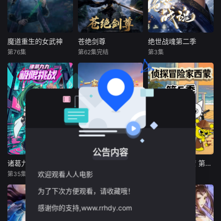
魔道重生的女武神
苍绝剑尊
绝世战魂第二季
魔道重生的女武神
苍绝剑尊
绝世战魂第二季
第76集
第62集完结
第3集
未知
未知
未知
她立誓，仇一定要
苍绝遵从师尊孤云
苍岚大陆以武魂定
报！失去的东西，
子遗命，自废丹田
强弱，秦家少主秦
一定要夺回来！
在落日谷外守墓三
南本是废魂之身，
年，受尽冷眼。三
受尽冷眼。机缘之
年期满之际，其青
下，他觉醒太古战
梅竹马的恋人白莲
神之魂，从此逆天
儿暴露贪婪本性，
改命。他横扫宗门
联合凌云峰天才萧
天才，踏平强敌险
公告内容
天赐，残忍挖走了
阻，邂逅红颜知
苍绝体内大成的“先
己，以战魂破万
诸葛九九之极限挑战
一家三口闯仙域
侦探冒险家西蒙 第5季
诸葛九九之极限挑战
一家三口闯仙域
侦探冒险家西蒙 第5季
天剑骨”。
法，凭热血铸传
欢迎观看人人电影
第35集
第7集
第8集
未知
未知
未知
奇，从卑微少主一
为了下次方便观看，请收藏哦！
路逆袭，终成威
顶级AI病毒“特洛
刚穿越就遭遇生产
侦探西蒙接到虚假
伊”将全人类意识囚
危机，本以为会落
侦探大赛邀约前往
感谢你的支持,www.rrhdy.com
禁于“新世界”，并
入农家女攀附王爷
孤岛别墅，助手温