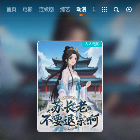
+
首页
电影
连续剧
综艺
全部影片
动漫
短剧
网址
人人电影
{if condition="$obj.vod_points