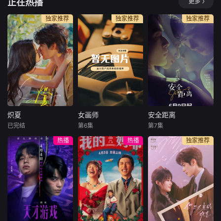
正在热播
更多
坐听放歌放火时。
墨，穿越到了鬼怪
据“逐浪网”同名小
萧国山外，白云
横行的平行世界。
说改编的漫画作
独家推荐
独家推荐
独家推荐
寺，圣僧哥哥，只
作为天赋最差的
品。作品简介：修
要你说一句你爱
他，意外获得破防
仙世界里的最强灵
我，我绝对不会纠
系统。只要让鬼破
脉，不务正业玩起
缠于你。白云寺禅
防就可强行契约。
了火铳火药，然
房内，一身白衣长
这下了不得了，别
后……浩劫来临。
裙，面容清秀的女
人平均契约两只
子，那双如有星辰
鬼，林墨直接契约
的眸子看着俊美和
了亿只。一声召
尚，唇角勾起一丝
唤，万鬼降临！溺
炽夏
女画师
安全距离
僵硬却不失礼
死鬼，饿死鬼，酒
炽夏
女画师
安全距离
已完结
第6集
第7集
包上恩
周柯宇
罗予彤
王佳璇
张逸杰
方瑾
热播
热播
独家推荐
赵英博
陈名豪
王嘉浩
每天 更2该剧改编
类型：古装爱情、
文物修复师姜寻意
自甜醋鱼的小说
职场创业 播出
外卷入间谍案件，
《坠落》。看似外
平台：湖南卫视、
成为国安干警沈殊
表乖巧实则敢爱敢
芒果TV 出品
途的调查对象， 在
恨的学霸周挽（包
方：芒果TV、大芒
间谍迷局与国家使
上恩饰），在高三
剧场 时长：10
命的博弈中，两人
那年夏天意外与叛
分钟X18集 开
从相互怀疑逐渐走