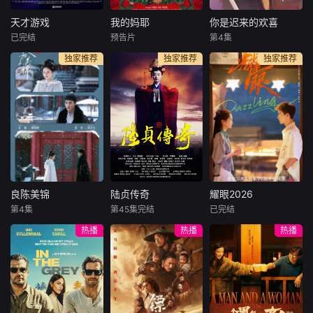
逆不羁、抵抗家族
机时间：10月中下
向信任与心动，最
束缚的陆氏太子爷
旬 拍摄地点：
终在“守护山河，也
天才游戏
我的妈耶
你是迟来的欢喜
天才游戏
我的妈耶
你是迟来的欢喜
陆西骁（周柯宇
横店 拍摄周
守护你”的共同信念
已完结
预告片
第4集
彭昱畅
丁禹兮
马思纯
白客
魏哲鸣
饰）产生联系。两
期：12天 总监
下收获了爱情。
独家推荐
独家推荐
独家推荐
李蔓瑄
黄明昊
郑合惠子
人在谎言与真诚中
制：周山、刘幕天
李俊贤
碰撞纠缠，
穷途末路的天才
十一（黄明昊 饰）
少年刘全龙（彭昱
从小由父亲张永勋
28岁的阮喻以自己
畅 饰），被偏执富
（白客 饰）独自抚
的情感经历为原型
家公子陈伦（丁禹
养长大，自出生时
创作小说并发布在
兮 饰）选中，被迫
就离世的妈妈东玉
网上。但没想到，
踏入一场为他量身
（马思纯 饰）对于
她的小说情节被网
打造的“换命游
他而言则是陌生人
友指出有抄袭嫌
戏”。豪华别墅、名
般的存在。处于青
疑。阮喻决定维
车名表、神秘女友
春叛逆期的十一，
权，几经波折确定
良陈美锦
陆贞传奇
耀眼2026
良陈美锦
陆贞传奇
耀眼2026
全部备齐，在陈伦
在自己18岁生日这
合作的知识产权律
第4集
第45集完结
已完结
任敏
此沙
赵丽颖
陈晓
关晓彤
李昀锐
的精心打造下，刘
天意外发现了一本
师正好是她高中的
热播
热播
热播
董思成
乔任梁
高露
全龙瞬间拥有顶配
「妈妈的日记」。
暗恋对象、也是自
人生
己小说男主的原型
根据沉香灰烬的同
南北朝时期，王朝
每天 更2讲述了落
许淮颂。两
名小说改编。顾家
变异，兵荒马乱，
难千金晴也和小镇
大姑娘顾锦朝自出
民不聊生。君不
“野草男”邢武互相
生起便被寄养在外
君，臣不臣，上演
救赎、破镜重圆的
祖家。亲生父母的
多少泯灭人性的乱
故事。