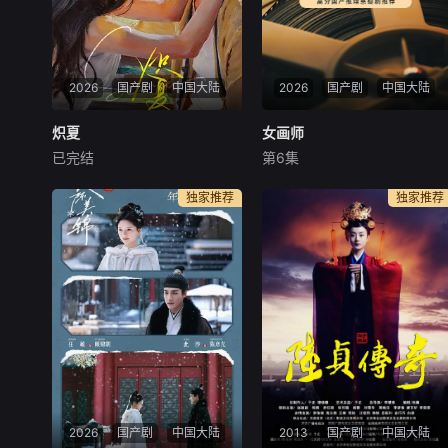
2026
国产剧
中国大陆
2026
国产剧
中国大陆
炽夏
炽夏
女画师
女画师
已完结
第6集
包上恩
周柯宇
赵英博
罗予彤
王佳璇
陈名豪
每天 更2该剧改编自甜醋鱼的
类型：古装爱情、职场创业
独家推荐
独家推荐
小说《坠落》。看似外表乖巧
播出平台：湖南卫视、芒果
实则敢爱敢恨的学霸周挽（包
TV 出品方：芒果TV、大
上恩饰），在高三那年夏天意
芒剧场 时长：10分钟X18
外与叛逆不羁、抵抗家族束缚
集 开机时间：10月中下
的陆氏太子爷陆西骁（周柯宇
旬 拍摄地点：横店 拍
饰）产生联系。两人在谎言与
摄周期：12天 总监制：周
真诚中碰撞纠缠，
山、刘幕天
2026
国产剧
中国大陆
2013
国产剧
中国大陆