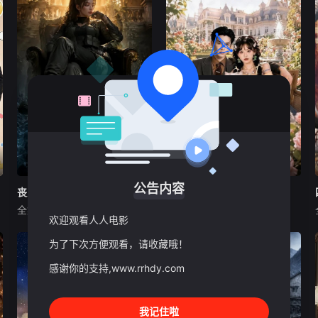
2026
现代都市
2026
现代都市
中国大陆
中国大陆
公告内容
丧尸都听我的
丧尸都听我的
圣火昭昭，救救喵喵
圣火昭昭，救救喵喵
全集完结
全集完结
未知
未知
欢迎观看人人电影
笑死我了，《丧尸都听我的》
谁能拒绝一部既奇幻又治愈的
为了下次方便观看，请收藏哦！
绝对是今年最解压的末日爽
短剧呢？《圣火昭昭，救救喵
剧！别人在丧尸末日里瑟瑟发
喵》真的给了我巨大的惊喜！
感谢你的支持,www.rrhdy.com
抖，主角却觉醒了奇葩异能，
故事围绕着神秘的圣火和一只
不仅能和丧尸沟通，还能指挥
拥有神奇力量的猫咪展开，男
它们排队干活、甚至组建丧尸
主在寻找圣火的过程中与喵喵
我记住啦