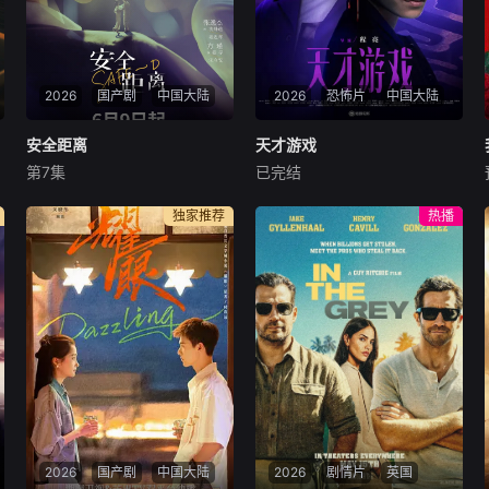
2026
国产剧
中国大陆
2026
恐怖片
中国大陆
安全距离
安全距离
天才游戏
天才游戏
第7集
已完结
张逸杰
方瑾
王嘉浩
彭昱畅
丁禹兮
李蔓瑄
文物修复师姜寻意外卷入间谍
穷途末路的天才少年刘全龙
独家推荐
热播
案件，成为国安干警沈殊途的
（彭昱畅 饰），被偏执富家公
调查对象， 在间谍迷局与国家
子陈伦（丁禹兮 饰）选中，被
使命的博弈中，两人从相互怀
迫踏入一场为他量身打造的
疑逐渐走向信任与心动，最终
“换命游戏”。豪华别墅、名车
在“守护山河，也守护你”的共
名表、神秘女友全部备齐，在
同信念下收获了爱情。
陈伦的精心打造下，刘全龙瞬
间拥有顶配人生
2026
国产剧
中国大陆
2026
剧情片
英国