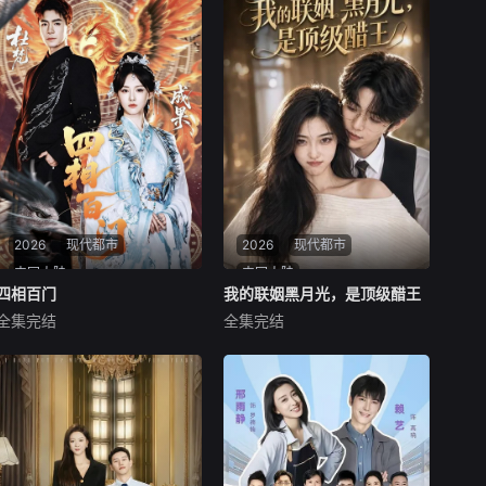
2026
现代都市
2026
现代都市
中国大陆
中国大陆
四相百门
四相百门
我的联姻黑月光，是顶级醋王
我的联姻黑月光，是顶级醋王
全集完结
全集完结
成果
杜梵
未知
上古傀儡师司幽即将飞升之
《我的联姻黑月光，是顶级醋
际，发现守护千年的四相百门
王》简直是甜宠爱好者的天
正接连走向覆灭。为查明真
堂！男女主原本只是一场各取
相，她重入红尘，并与师家家
所需的商业联姻，男主表面上
主师青玄携手踏上寻因之路。
是个高冷禁欲的黑月光，背地
一路上，两人见证人性的善恶
里却是个占有欲极强的顶级醋