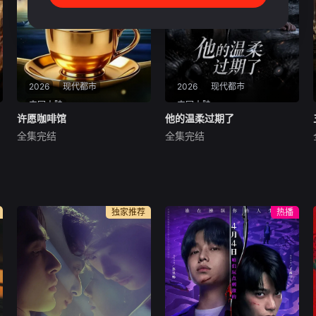
大军！这种脑洞大开的设定真
结下了不解之缘。剧情既有轻
的让人笑到肚子疼。作
松搞笑的日常互动，
2026
现代都市
2026
现代都市
中国大陆
中国大陆
许愿咖啡馆
许愿咖啡馆
他的温柔过期了
他的温柔过期了
全集完结
全集完结
未知
未知
深夜emo的时候点开这部短
曾经视若珍宝的温柔为何突然
剧，真的被狠狠治愈了。这家
变质？这部AI制作短剧以细腻
神秘的许愿咖啡馆，只要喝下
笔触刻画都市情感中的遗憾与
特调咖啡就能实现一个愿望，
救赎。男女主从甜蜜相恋到渐
独家推荐
热播
但背后的代价却让人深思。作
行渐远，每一帧AI生成画面都
为一部AI制作的短剧，画面质
承载着情绪张力。没有狗血撕
感堪比电影，光影氛围感拉
扯，只有真实戳心的情感流
满，每一帧都透着温
动，虐恋氛围感拉