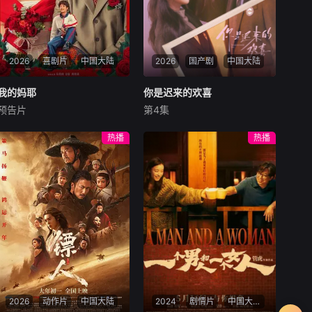
2026
喜剧片
中国大陆
2026
国产剧
中国大陆
我的妈耶
我的妈耶
你是迟来的欢喜
你是迟来的欢喜
预告片
第4集
马思纯
白客
黄明昊
魏哲鸣
郑合惠子
李俊贤
十一（黄明昊 饰）从小由父亲
28岁的阮喻以自己的情感经历
热播
热播
张永勋（白客 饰）独自抚养长
为原型创作小说并发布在网
大，自出生时就离世的妈妈东
上。但没想到，她的小说情节
玉（马思纯 饰）对于他而言则
被网友指出有抄袭嫌疑。阮喻
是陌生人般的存在。处于青春
决定维权，几经波折确定合作
叛逆期的十一，在自己18岁生
的知识产权律师正好是她高中
日这天意外发现了一本「妈妈
的暗恋对象、也是自己小说男
的日记」。
主的原型许淮颂。两
2026
动作片
中国大陆
2024
剧情片
中国大陆,中国香港