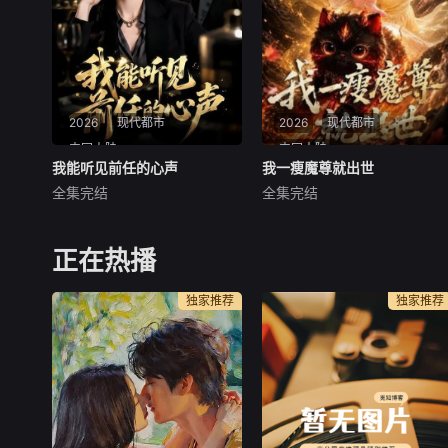
情，为追求她设计将周赫送往
家两兄弟的矛盾。朝夕相处
德国。如今周赫回国，
间，封砚慢慢卸下内心
2026
现代都市
2026
现代都市
中国大陆
中国大陆
我能听见前任的心声
我能听见前任的心声
我一瘦魔尊就出世
我一瘦魔尊就出世
全集完结
全集完结
未知
未知
本来以为是个俗套的分手戏
暂无简介
码，没想到这剧的设定实在太
正在热播
抓人了！男主意外获得了能够
听见前任心声的神奇能力，原
独家推荐
独家推荐
本以为分手后对方会恨自己，
结果听到的全是对他的不舍和
疯狂吐槽。作为一部AI生成的
短剧，它在微表情和