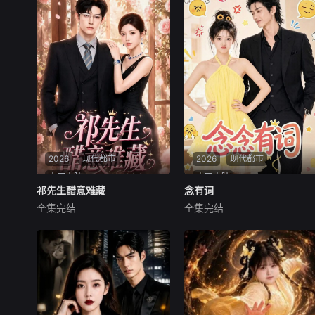
2026
现代都市
2026
现代都市
中国大陆
中国大陆
祁先生醋意难藏
祁先生醋意难藏
念有词
念有词
全集完结
全集完结
未知
未知
赵熙宁瞒着丈夫祁斯年，入职
穿成书里炮灰桑鹿后，她不愿
大学同学周赫的初创公司，这
落得凄惨结局，决心用心因缄
份工作带来的成就感让她无比
默症的总裁丈夫封砚开启专属
快乐，却因频繁提及周赫，引
话疗。她整日碎碎念陪伴，温
发了祁斯年强烈的醋意。原来
柔治愈冰山，当众怒怼心机同
当年祁斯年对赵熙宁一见钟
事、虚荣远亲，还巧妙化解封