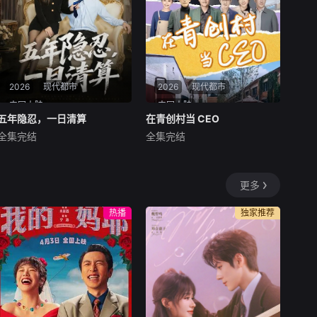
与欲望的代价，在拨开层层迷
王。只要女主和其他男人多说
雾后揭露惊天阴谋，最终
一句话，他就能打翻一
2026
现代都市
2026
现代都市
中国大陆
中国大陆
五年隐忍，一日清算
五年隐忍，一日清算
在青创村当 CEO
在青创村当 CEO
全集完结
全集完结
昊辰
婧璎
邢雨静
赖艺
结婚纪念日这天，李斯的妻子
短剧《在青创村当CEO》正根
拿出李斯的所有积蓄买奢侈
植于这片热土。该剧由丰台区
更多
品，还把李斯父母留给李斯的
委宣传部、丰台区委网信办、
房子偷偷变卖给弟弟买婚房，
丰台区文化和旅游局指导，红
热播
独家推荐
李斯和妻子发生争执，却被妻
果短剧独家播出，入选红果短
子一家极尽羞辱扫地出门，可
剧“果燃计划”重点推介项目，
李斯妻子一家人不知道的是，
并获评“北京大视听”重点文艺
李斯其实是盛世集团的
项目。