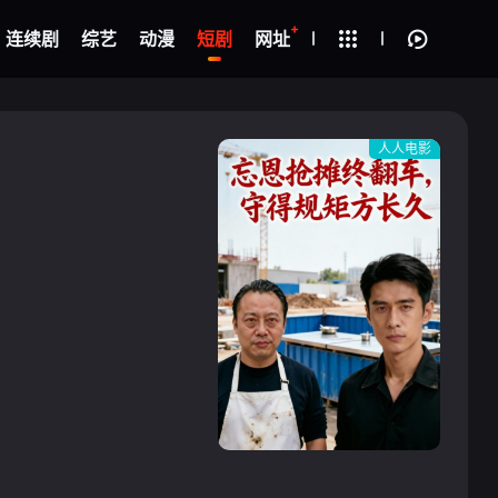
+
疑
连续剧
综艺
动漫
短剧
网址
人人电影
{if condition="$obj.vod_points
gt 0"}