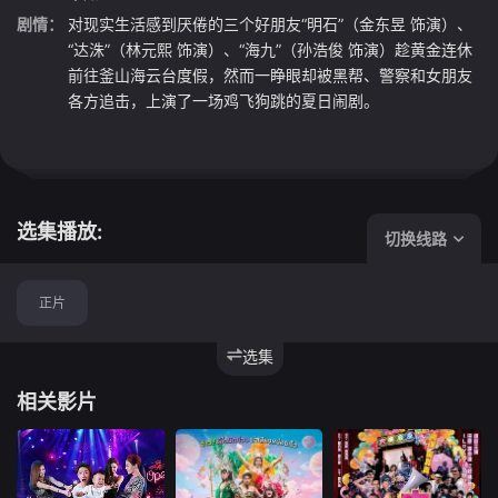
剧情：
对现实生活感到厌倦的三个好朋友“明石”（金东昱 饰演）、
“达洙”（林元熙 饰演）、“海九”（孙浩俊 饰演）趁黄金连休
前往釜山海云台度假，然而一睁眼却被黑帮、警察和女朋友
各方追击，上演了一场鸡飞狗跳的夏日闹剧。
选集播放:
切换线路
正片
选集
相关影片