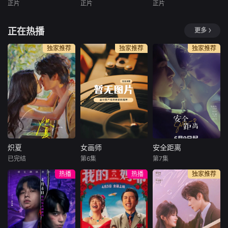
是殭尸，尤其是在
记他所爱的女孩。
正片
正片
正片
Vice
Ganda
莎伦·库内塔
未知
他从聚会带回一位
Dingdong
罗宾·帕迪拉
超辣的吸血鬼回家
暂无简介
正在热播
更多
茱莉娅·巴雷托
后...无论如何泰德
一个经营惨淡的马
等到
戏团老板必须帮助
帕蒂和科科伊是高
独家推荐
独家推荐
独家推荐
来自另一个国度的
中时的好友，三十
王子找到三位失踪
年后他们不仅因为
的公主。
共同组织高中同学
聚会而重逢，还成
了邻居。帕蒂和女
儿雅妮平静的生活
被打破，科科伊和
他的侄子杰森突然
敲响了她们的家
炽夏
女画师
安全距离
门。
炽夏
女画师
安全距离
已完结
第6集
第7集
包上恩
周柯宇
罗予彤
王佳璇
张逸杰
方瑾
热播
热播
独家推荐
赵英博
陈名豪
王嘉浩
每天 更2该剧改编
类型：古装爱情、
文物修复师姜寻意
自甜醋鱼的小说
职场创业 播出
外卷入间谍案件，
《坠落》。看似外
平台：湖南卫视、
成为国安干警沈殊
表乖巧实则敢爱敢
芒果TV 出品
途的调查对象， 在