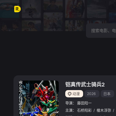
铠真传武士骑兵2
动漫
2026
日本
导演：
藤田阳一
主演：
石桥阳彩
/
榎木淳弥
/