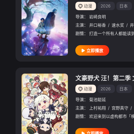
动漫
2026
日本
导演：
岩崎良明
主演：
井口裕香
/
速水奖
/
井
剧情：
立即播放
文豪野犬 汪！第二季 
动漫
2026
日本
导演：
菊池聪延
主演：
上村祐翔
/
宫野真守
/
剧情：
立即播放