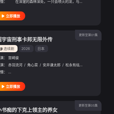
情：
在深邃的森林深处，一只会喷火的龙，与一群能操纵魔法的猫咪一同生活着。 这只在出生前便失去亲生父母的龙，被一只偶然相遇的母猫抚养长大。对猫咪们而言，它只是只能在天空飞翔、会吐出火焰的「有点特别的
立即播放
更新至第01集
超宇宙刑事卡邦无限外传
连续剧
2026
日本
演：
宫崎骏
演：
/
长岛雄一
赤羽流河
/
池田秀一
/
角心菜
/
/
古川登志夫
安井谦太郎
/
/
古谷彻
松永有纮
/
大塚周夫
/
有坂心花
/
津嘉山正
/
安田
情：
...
立即播放
更新至第05集
小书痴的下克上领主的养女