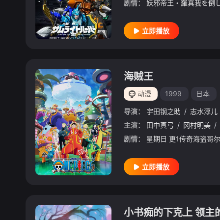
剧情：
立即播放
海贼王
动漫
1999
日本
导演：
宇田钢之助
/
志水淳儿
主演：
田中真弓
/
冈村明美
/
剧情：
立即播放
小书痴的下克上 领主