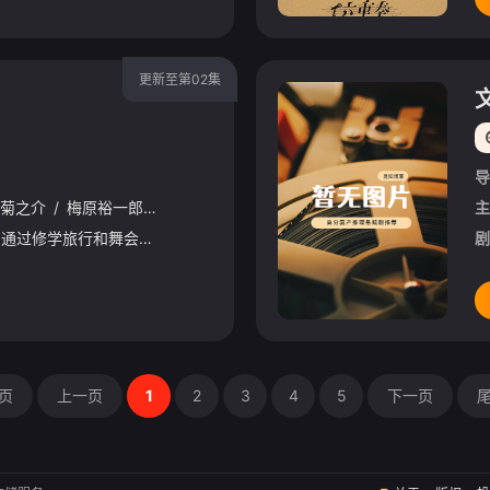
更新至第02集
导
菊之介
/
梅原裕一郎
/
福山润
/
川岛零士
/
内山昂辉
/
驹田航
/
古
主
星期四 更1在第二季中，通过修学旅行和舞会等在原作中广受欢迎的篇章，细腻地描绘了瑞稀、佐野、中津三人之间的情感发展。此外，佐野的弟弟·森，以及身为专业摄影师、梅田的后辈·原秋叶等角色也将登场，瑞稀的日
剧
页
上一页
1
2
3
4
5
下一页