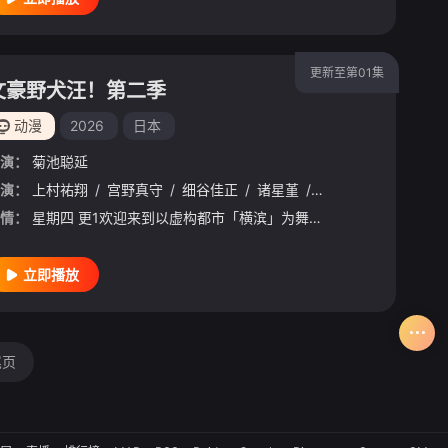
更新至第01集
文豪野犬汪！第二季
动漫
2026
日本
演：
菊池聪延
屋亚南
演：
上村祐翔
/
日野聪
/
/
宫野真守
水中雅章
/
/
细谷佳正
榎木淳弥
/
/
诸星堇
子安武人
/
小野贤章
/
谷山纪
情：
星期四 更1欢迎来到以虚构都市「横滨」为舞台，一众如同疯跑乱咬、四处乱窜的迷途犬们，热热闹闹、鸡飞狗跳的日常世界！
立即播放
尾页