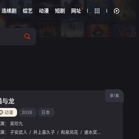
+
疑
连续剧
综艺
动漫
短剧
网址
第1集
猫与龙
动漫
2026
日本
演：
吴珍九
野纮
演：
/
子安武人
草尾毅
/
/
野岛裕史
井上喜久子
/
置鲇龙太郎
/
和泉风花
/
/
佐佐木望
速水奖
/
/
杉山纪彰
西村朋纮
/
/
河濑
小西