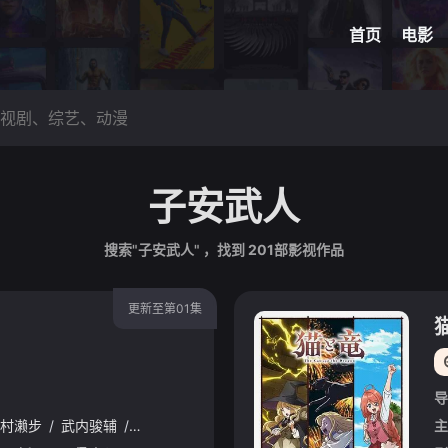
网球
脑洞悬
首页
电影
子安武人
搜索"子安武人" ，找到
201
部影视作品
更新至第01集
导
村濑步
/
武内骏辅
/
熊谷健太郎
/
增田俊树
/
木下纱华
/
Lynn
/
下
主