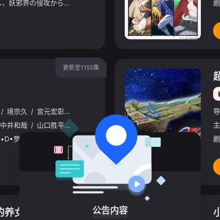
妖邪帝王・羅真我を倒し、妖邪界の侵攻から東京を救って 3 ヶ月――。 &n
剧
更新至1155集
/
境宗久
/
宮元宏彰
/
长峰达也
/
山内重保
/
大塚隆史
/
贝泽幸男
导
中井和哉
/
山口胜平
/
平田广明
/
大谷育江
/
山口由里子
/
矢尾一树
主
星期日 更1传奇海盗哥尔•D•罗杰在临死前曾留下关于其毕生的财富“One Piece”的消息，由此引得群雄并起，众海盗们为了这笔传说中的巨额财富展开争夺，各种势力、政权不断交替，整个世界进入了动荡混乱
剧
第5集
公告内容
的养女