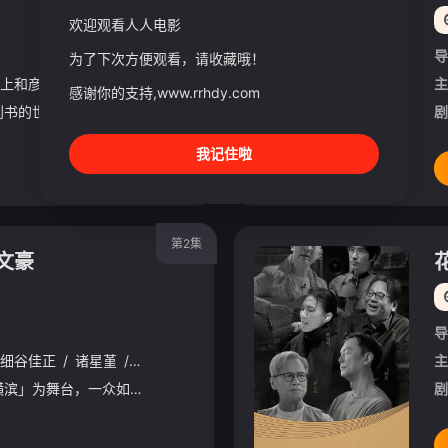
欢迎观看人人电影
导
为了下次方便观看，请收藏哦！
上和彦
/
高山南
/
寺崎裕香
/
森川智之
/
井上喜久子
/
梅原裕一郎
主
/
感谢你的支持,www.rrhdy.com
打造一个所有人都能读到书的世界成为神殿的青衣见习巫女的梅茵，和路兹、多莉以及孤儿院的孩子们一起制作了儿童用的圣典绘本。对书本的热情有增无减的梅茵，赋予了约翰与海蒂"古腾堡"的封号后
剧
我记住啦
第2集
文豪
导
细谷佳正
/
诸星堇
/
小野贤章
/
谷山纪章
/
樱井孝宏
/
花泽香菜
/
主
欢迎来到以虚构都市「横滨」为舞台，一众如同疯跑乱咬、四处乱窜的迷途犬们，热热闹闹、鸡飞狗跳的日常世界！依旧针锋相对、冲突不断的两方，是专接棘手麻烦案件的侦探事务所武装侦探社，以及盘踞港口地盘的犯罪组织
剧