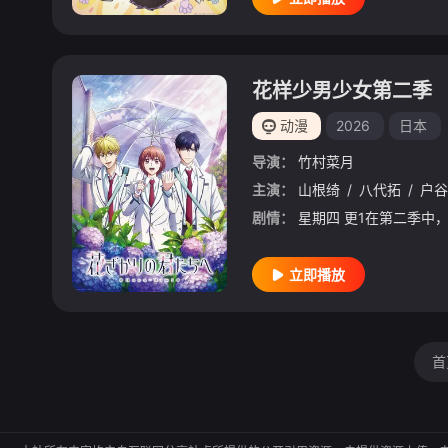
花样少男少女第二季
动漫
2026
日本
导演：
竹村菜月
主演：
山根绮
/
八代拓
/
户谷
剧情：
立即播放
首