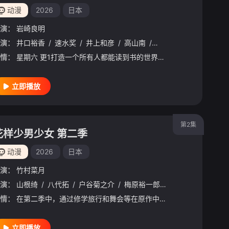
动漫
2026
日本
演：
岩崎良明
演：
濑户麻沙美
井口裕香
/
东山奈央
/
速水奖
/
/
子安武人
井上和彦
/
/
前野智昭
高山南
/
/
寺崎裕香
田村睦心
/
/
森川智之
狩野翔
/
/
情：
星期六 更1打造一个所有人都能读到书的世界成为神殿的青衣见习巫女的梅茵，和路兹、多莉以及孤儿院的孩子们一起制作了儿童用的圣典绘本。对书本的热情有增无减的梅茵，赋予了约翰与海蒂"古腾堡&quo
立即播放
第2集
花样少男少女 第二季
动漫
2026
日本
演：
竹村菜月
演：
森川智之
山根绮
/
植田佳奈
/
八代拓
/
石田彰
/
户谷菊之介
/
子安武人
/
梅原裕一郎
/
千叶翔也
/
福山润
/
草尾毅
/
川岛零
/
福山
情：
在第二季中，通过修学旅行和舞会等在原作中广受欢迎的篇章，细腻地描绘了瑞稀、佐野、中津三人之间的情感发展。此外，佐野的弟弟·森，以及身为专业摄影师、梅田的后辈·原秋叶等角色也将登场，瑞稀的日常生活变得更
立即播放