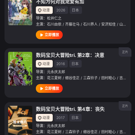
不知为何对我宠爱有加
动漫
2026
日本
导演：
松井仁之
主演：
石川由依
/
齐藤壮马
/
石川界人
/
安济知佳
/
山村响
/
立即播放
正片
数码宝贝大冒险tri. 第2章：决意
动漫
2016
日本
导演：
元永庆太郎
主演：
花江夏树
/
细谷佳正
/
三森铃子
/
田村睦心
/
吉田仁美
立即播放
正片
数码宝贝大冒险tri. 第4章：丧失
动漫
2017
日本
导演：
元永庆太郎
主演：
花江夏树
/
三森铃子
/
细谷佳正
/
田村睦心
/
吉田仁美