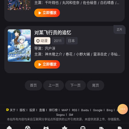
主演：
千叶翔也
/
丸冈和佳奈
/
佐仓绫音
/
白石晴香
/
石川界
立即播放
正片
对某飞行员的追忆
动漫
2011
日本
导演：
宍户淳
主演：
神木隆之介
/
春花
/
小野大辅
/
富泽岳史
/
寺杣昌纪
/
立即播放
首页
上一页
下一页
尾页
关于
版权
投屏
直播
排行榜
MAP
RSS
Baidu
Google
Bing
so
Sogou
SM
本站所有内容均来自互联网分享站点所提供的公开引用资源，未提供资源上传、存储服务。