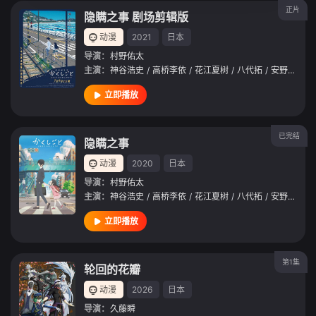
正片
隐瞒之事 剧场剪辑版
动漫
2021
日本
导演：
村野佑太
主演：
神谷浩史
/
高桥李依
/
花江夏树
/
八代拓
/
安野希世乃
立即播放
已完结
隐瞒之事
动漫
2020
日本
导演：
村野佑太
主演：
神谷浩史
/
高桥李依
/
花江夏树
/
八代拓
/
安野希世乃
立即播放
第1集
轮回的花瓣
动漫
2026
日本
导演：
久藤瞬