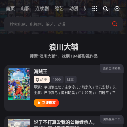
+
首页
电影
连续剧
综艺
全部影片
动漫
短剧
网址
浪川大辅
搜索"浪川大辅" ，找到
194
部影视作品
更新至1155集
海贼王
动漫
1999
日本
导演：
宇田钢之助
/
志水淳儿
/
境宗久
/
宮元宏彰
/
长峰达也
主演：
田中真弓
/
冈村明美
/
中井和哉
/
山口胜平
/
平田广明
立即播放
更新至第01集
说了不打算爱我的公爵继承人，