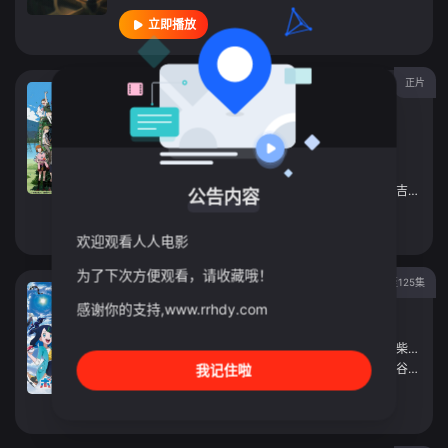
立即播放
正片
数码宝贝大冒险tri. 第6章：我们的未
来
动漫
2018
日本
导演：
元永庆太郎
主演：
花江夏树
/
三森铃子
/
细谷佳正
/
田村睦心
/
吉田仁美
公告内容
立即播放
欢迎观看人人电影
为了下次方便观看，请收藏哦！
更新至125集
宝可梦地平线
感谢你的支持,www.rrhdy.com
动漫
2023
日本
导演：
富安大贵
/
矢岛哲生
/
传沙织
/
浅田裕二
/
小柴纯弥
/
主演：
铃木实里
我记住啦
/
寺崎裕香
/
青山吉能
/
八代拓
/
大谷育江
/
立即播放