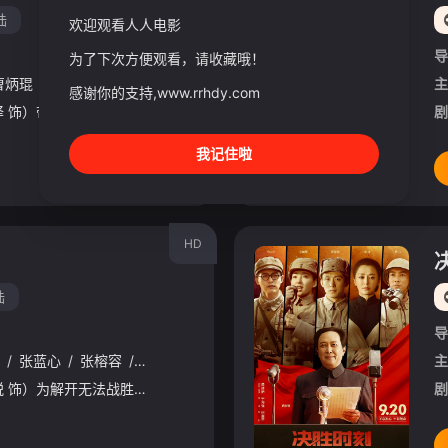
陆
欢迎观看人人电影
导
为了下次方便观看，请收藏哦！
曹炳琨
/
王骁
/
张子贤
/
杨新鸣
/
陈创
/
黄璐
/
艾丽娅
/
张新成
/
主
感谢你的支持,www.rrhdy.com
刑侦大队队长程兵（张译 饰）带领的三大队在办理一起恶性案件的过程中导致嫌犯之一意外死亡，被判入狱。出狱后依然坚持以普通人身份追踪在逃嫌犯。 &n
剧
我记住啦
HD
陆
导
/
张蓝心
/
张榕容
/
李晨
/
金靖
/
李宁
主
百米冠军吴添翼（李昀锐 饰）为解开无法战胜老飞人郝超越（郑恺 饰）的心结而返乡，不料郝超越早已沉沦，逃避最爱的跑步事业，更处心积虑利用吴添翼谋利。师兄弟二人的较量从回忆中的跑道延伸进现实生活，历经误会
剧