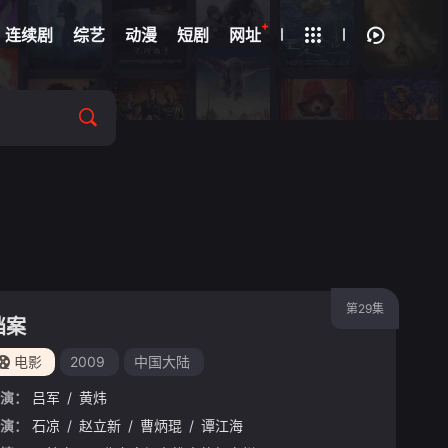
+
疑
连续剧
综艺
动漫
短剧
网址
第29集
档案
电影
2009
中国大陆
演：
吕军
/
黄炜
演：
/
蓝盈莹
石凉
/
/
曹炳琨
赵立新
/
/
王雨甜
曹炳琨
/
/
王天辰
谭江海
/
谷嘉诚
/
李健
/
高戈
/
夏子