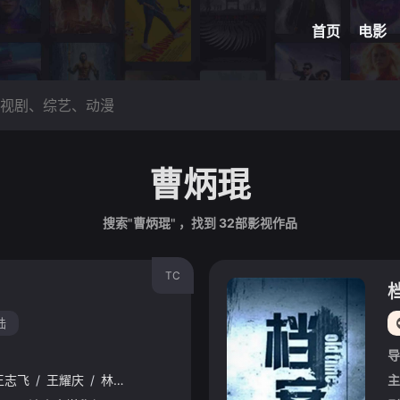
网球
脑洞悬
首页
电影
曹炳琨
搜索"曹炳琨" ，找到
32
部影视作品
TC
陆
导
王志飞
/
王耀庆
/
林永健
/
印小天
/
张俪
/
袁文康
/
许魏洲
/
李九霄
主