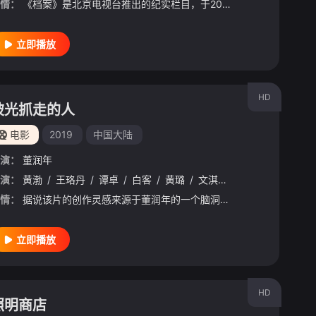
情：
《档案》是北京电视台推出的纪实栏目，于2009年2月4日开播。节目定位为演播室节目，由一个特定的，极具个性化的讲述者（主持人）现场讲述和展示为基本形态，节目形式以案件和事件现场实录回放为线索，首次披露
立即播放
HD
被光抓走的人
电影
2019
中国大陆
演：
董润年
演：
关晓彤
黄渤
/
曹炳琨
/
王珞丹
/
成龙
/
谭卓
/
王宝强
/
白客
/
黄璐
/
文淇
/
焦俊艳
/
宋春丽
/
情：
据说该片的创作灵感来源于董润年的一个脑洞：“如果有一道神秘的光把一部分人抓走，社会的平静与法则被打破，我们该怎么办？” 在导演的脑洞中，光代表什么？为什么人会被光抓走？谁会被光抓走？留下来的人要怎么办
立即播放
HD
照明商店