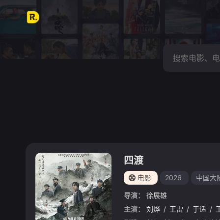
四渡
电影
2026
中国大
导演：
徐展雄
主演：
刘烨
/
王雷
/
于适
/