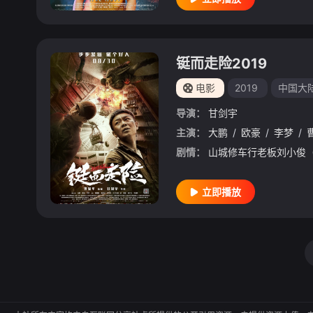
铤而走险2019
电影
2019
中国大
导演：
甘剑宇
主演：
大鹏
/
欧豪
/
李梦
/
剧情：
立即播放