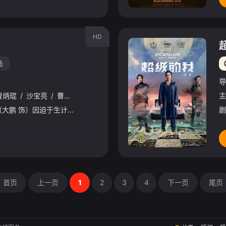
HD
陆
导
曹炳琨
/
沙宝亮
/
曹卫宇
/
乌兰托雅·朵
/
张宁江
/
夏恩
/
李晟烨
主
山城修车行老板刘小俊（大鹏 饰）因迫于生计倒卖黑车，却意外发现了被困于后备箱中的小女孩奇奇。随着奇奇（乌兰托雅·朵 饰），兄弟夏西（欧豪 饰）与夏涛（沙宝亮 饰）、舞女（李梦 饰） 、二手车贩（曹炳琨
剧
首页
上一页
1
2
3
4
下一页
尾页