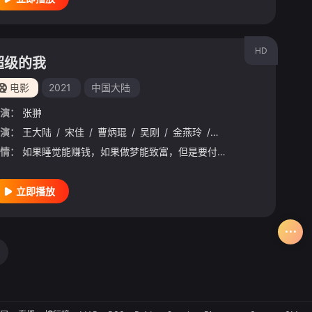
HD
超级的我
电影
2021
中国大陆
演：
张翀
演：
王大陆
/
宋佳
/
曹炳琨
/
吴刚
/
金燕玲
/
金士杰
/
王紫逸
/
马
情：
如果睡觉能赚钱，如果做梦能致富，但是要付出代价，你加入吗？
立即播放