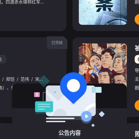
长征时期，红军身处绝境。四渡赤水堪称红军的绝地反击之战。在毛泽东（刘烨 饰）的带领下，红军一渡赤水时形势所迫、实属无奈；二渡赤水出其不意，打了敌人个措手不及；三渡赤水堪称精妙之笔，尽显战略智慧；四渡赤
剧
已完结
陆
导
/
郑恺
/
范伟
/
宋丹丹
/
李诚儒
/
苗圃
/
杜家毅
/
梁天
/
李咏
/
主
愿望规划师杨重（葛优 饰）、情境设计师小白（白百何 饰）、梦境重建师小璐（李小璐 饰）与心灵麻醉师马青（郑恺 饰）四人组成的公司“私人订制”，以“替他人圆梦”为自身业务，专门为不同客户量身订制“圆梦方
剧
HD
公告内容