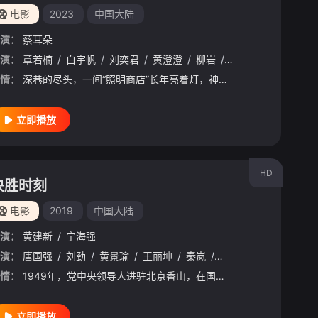
电影
2023
中国大陆
演：
蔡耳朵
演：
高叶
/
章若楠
张本煜
/
/
白宇帆
王雨甜
/
/
刘奕君
王双宝
/
/
黄澄澄
张祎曈
/
/
柳岩
冯兵
/
/
张琪
董向荣
/
孙美林
/
李妍锡
/
陈
/
情：
深巷的尽头，一间“照明商店”长年亮着灯，神秘的老板（刘奕君 饰）细心擦拭着每一个灯泡，形形色色的客人络绎不绝。护士许念（章若楠 饰）和男友郑满（白宇帆 饰）新搬进了商店附近的公寓。她渐渐发现，这里的每
立即播放
HD
决胜时刻
电影
2019
中国大陆
演：
黄建新
/
宁海强
演：
唐国强
/
刘劲
/
黄景瑜
/
王丽坤
/
秦岚
/
林永健
/
马天宇
/
张
情：
1949年，党中央领导人进驻北京香山，在国共和谈破裂的千钧一发之际，全力筹划建立新中国。
立即播放