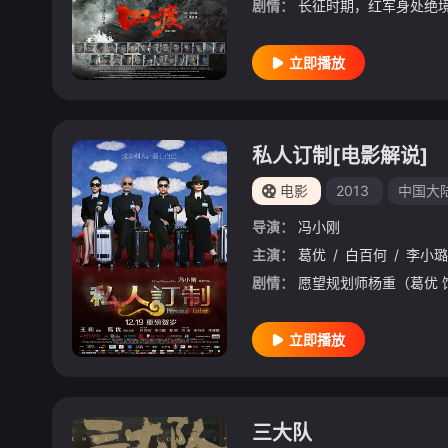
剧情：
立即播放
私人订制[电影解说]
电影
2013
中国大
导演：
冯小刚
主演：
葛优
/
白百何
/
李小璐
剧情：
立即播放
三大队