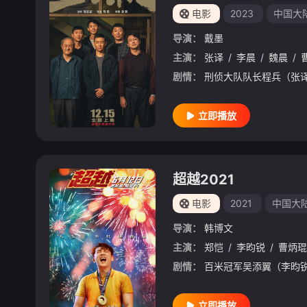
电影
2023
中国大
导演：
戴墨
主演：
张译
/
李晨
/
魏晨
/
剧情：
立即播放
超越2021
电影
2021
中国大
导演：
韩博文
主演：
郑恺
/
李昀锐
/
曹炳琨
剧情：
立即播放