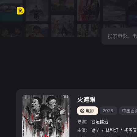
火遮眼
电影
2026
中国香
导演：
谷垣健治
主演：
谢苗
/
林科灯
/
杨恩又