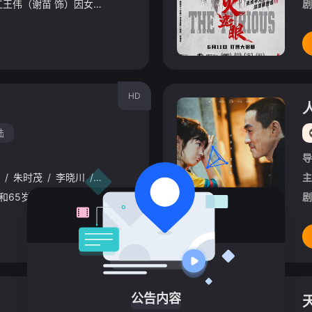
东南亚某处，失语维修工王伟（谢苗 饰）因女儿雨晴（杨恩又 饰）失踪觉醒猎杀本能。他联手寻妻记者纳文（林科灯 饰）组成生死同盟，在连番血战中死斗黑暗组织打手大块头（黎唯 饰）与嗜血杀手阿德（雅彦·鲁伊安
剧
HD
陆
导
/
朱时茂
/
李晓川
/
杨恩又
主
85岁母亲（吴彦姝 饰）和65岁女儿（奚美娟 饰）共同生活。女儿背负着对父亲的愧疚，过着清教徒般的生活，阿尔茨海默病让她变成了另外一个人，年迈的母亲需要付出顽强的生命力照顾女儿。两个生命在进程中彼此成
剧
TC
公告内容