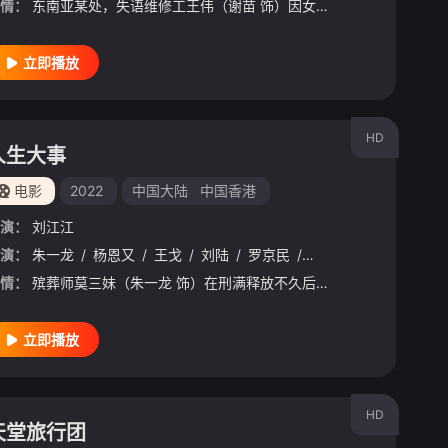
情：
东南亚某处，失语维修工王伟（谢苗 饰）因女儿雨晴（杨恩又 饰）失踪觉醒猎杀本能。他联手寻妻记者纳文（林科灯 饰）组成生死同盟，在连番血战中死斗黑暗组织打手大块头（黎唯 饰）与嗜血杀手阿德（雅彦·鲁伊安
立即播放
HD
人生大事
电影
2022
中国大陆
中国香港
演：
刘江江
演：
朱一龙
/
杨恩又
/
王戈
/
刘陆
/
罗京民
/
吴倩
/
郑卫莉
/
陈创
情：
殡葬师莫三妹（朱一龙 饰）在刑满释放不久后的一次出殡中，遇到了孤儿武小文（杨恩又 饰），小文的出现，意外地改变了莫三妹对职业和生活的态度。
立即播放
HD
天堂旅行团