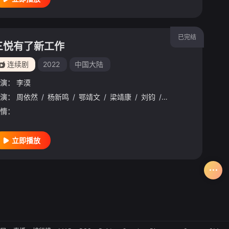
已完结
三悦有了新工作
连续剧
2022
中国大陆
演：
李漠
演：
周依然
/
杨新鸣
/
鄂靖文
/
梁靖康
/
刘钧
/
康可人
/
田雷
/
郭
情：
立即播放