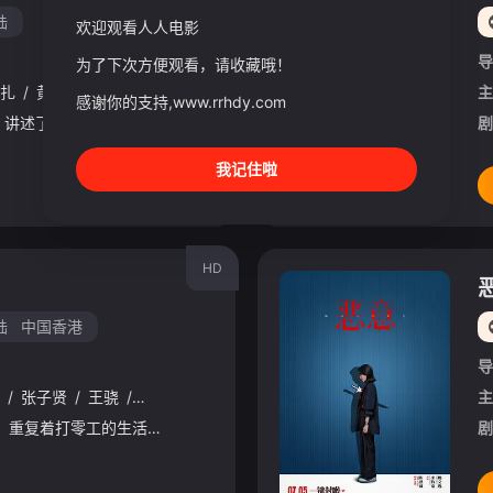
陆
欢迎观看人人电影
导
为了下次方便观看，请收藏哦！
扎
/
黄小蕾
/
王迅
/
杨恩又
/
印小天
/
林允
/
丁嘉丽
/
杨新鸣
/
李
主
感谢你的支持,www.rrhdy.com
影片根据真实事件改编，讲述了即将被处决的死刑犯郑立棍（肖央 饰）在押运途中突遇地震，看守所坍塌成废墟，死里逃生的郑立棍看似获得了突如其来的“自由”，但其实已经陷入另一场炼狱之中......与此同时警察
剧
我记住啦
HD
陆
中国香港
导
/
张子贤
/
王骁
/
张佳宁
/
杨恩又
/
陆思宇
/
李晓川
主
女孩赵小满（张子枫 饰）重复着打零工的生活，一只流浪狗（塔塔 饰）的闯入让她逐渐放下家庭伤痛，形影不离的朝夕相处温暖了同样孤独的两个灵魂。当告别无可避免，还要养它吗？小满选择用行动坦然做出回应——我要
剧