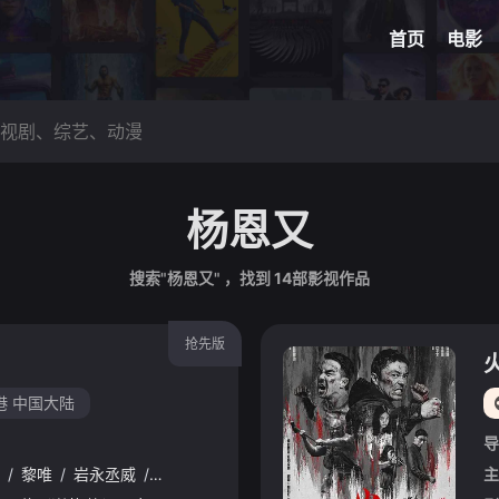
网球
脑洞悬
首页
电影
杨恩又
搜索"杨恩又" ，找到
14
部影视作品
抢先版
港
中国大陆
导
/
黎唯
/
岩永丞威
/
萨哈贾克·波斯安吉特
/
玛娜莎楠·潘叻翁固
/
郭
主