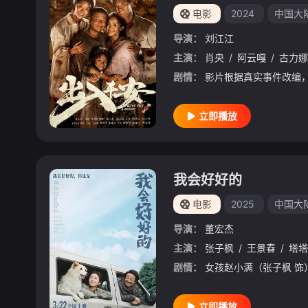
电影
2024
中国大
导演：
刘江江
主演：
肖央
/
阿云嘎
/
古力娜
剧情：
立即播放
我会好好的
电影
2025
中国大
导演：
董宏杰
主演：
张子枫
/
王景春
/
塔塔
剧情：
立即播放