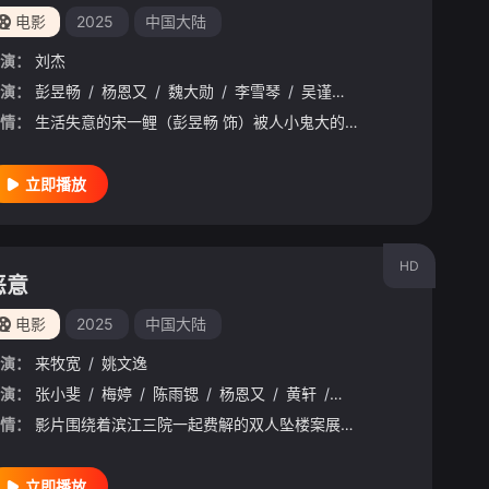
电影
2025
中国大陆
演：
刘杰
建义
演：
彭昱畅
/
王戈
/
/
张维伊
杨恩又
/
/
高海宝
魏大勋
/
/
斯力更
李雪琴
/
/
李依晓
吴谨言
/
吕星辰
/
邹元清
情：
生活失意的宋一鲤（彭昱畅 饰）被人小鬼大的女孩余小聚（杨恩又 饰）“绑架”踏上未知旅程。旅途中他们和形形色色的人一起分享欢笑泪水，彼此温暖治愈，撕开暗夜照亮深渊。人生所有起落和灿烂，都是独一无二的体验
立即播放
HD
恶意
电影
2025
中国大陆
演：
来牧宽
/
姚文逸
演：
张小斐
/
梅婷
/
陈雨锶
/
杨恩又
/
黄轩
/
李庚希
/
张子贤
/
李
情：
影片围绕着滨江三院一起费解的双人坠楼案展开，资深媒体人叶攀（张小斐 饰）始终秉持追寻真相的原则，她在调查中先后将护士李悦和母亲尤茜报道为嫌疑人，却因此引发舆情，事态逐渐失控。
立即播放