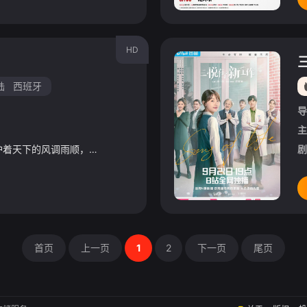
HD
陆
西班牙
导
主
自古相传，应龙一族保护着天下的风调雨顺，守龙者和他们命运相连，守护着自然与和平。然而现世却仅剩被囚禁的两条龙，与最后一个守龙者——萍。为了拯救误入龙窟的仓鼠伙伴花花，萍铤而走险深入洞穴，与丹紫、露雨的
剧
首页
上一页
1
2
下一页
尾页