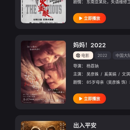
剧情：
立即播放
妈妈！2022
电影
2022
中国大
导演：
杨荔钠
主演：
吴彦姝
/
奚美娟
/
文淇
剧情：
立即播放
出入平安