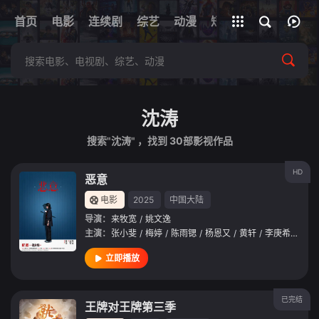
+
首页
电影
连续剧
综艺
全部影片
动漫
短剧
网址
沈涛
搜索"沈涛" ，找到
30
部影视作品
HD
恶意
电影
2025
中国大陆
导演：
来牧宽
/
姚文逸
主演：
张小斐
/
梅婷
/
陈雨锶
/
杨恩又
/
黄轩
/
李庚希
/
张子
立即播放
已完结
王牌对王牌第三季