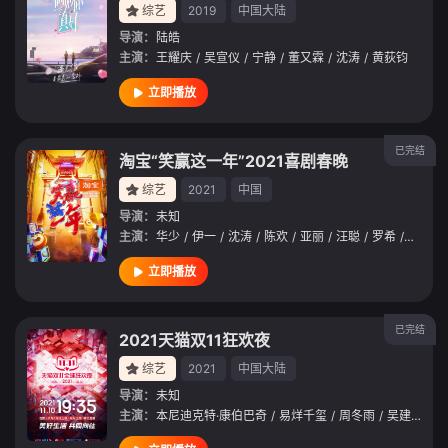
综艺
2019
中国大陆
导演：
陆皓
主演：
王耀庆
/
吴宣仪
/
宁静
/
董又霖
/
沈涛
/
黄荻钧
立即播放
已完结
淘宝“笑赢这一年”2021喜剧春晚
综艺
2021
中国
导演：
未知
主演：
华少
/
伊一
/
沈涛
/
陈欢
/
亚丽
/
汪聪
/
罗希
/
池长庚
立即播放
已完结
2021天猫双11狂欢夜
综艺
2021
中国大陆
导演：
未知
主演：
本尼迪克特·康伯巴奇
/
易烊千玺
/
周冬雨
/
吴建豪
/
金