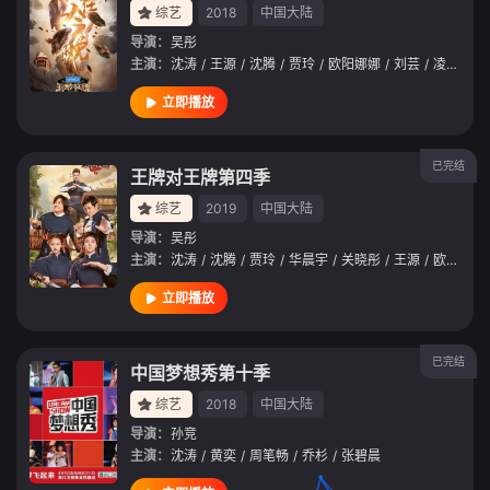
综艺
2018
中国大陆
导演：
吴彤
主演：
沈涛
/
王源
/
沈腾
/
贾玲
/
欧阳娜娜
/
刘芸
/
凌潇肃
/
立即播放
已完结
王牌对王牌第四季
综艺
2019
中国大陆
导演：
吴彤
主演：
沈涛
/
沈腾
/
贾玲
/
华晨宇
/
关晓彤
/
王源
/
欧阳娜娜
立即播放
已完结
中国梦想秀第十季
综艺
2018
中国大陆
导演：
孙竞
主演：
沈涛
/
黄奕
/
周笔畅
/
乔杉
/
张碧晨