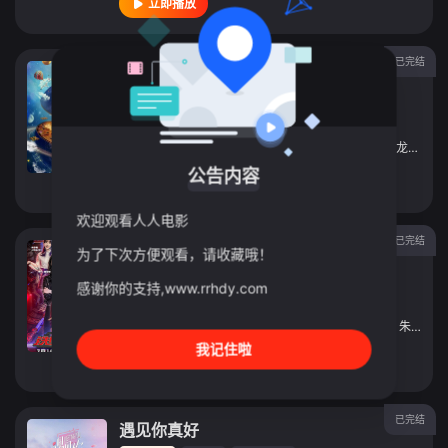
立即播放
已完结
2020浙江卫视跨年演唱会
综艺
2019
中国大陆
导演：
未知
主演：
华少
/
花泽香菜
/
王菊
/
刘宪华
/
言承旭
/
成龙
/
伊一
公告内容
立即播放
欢迎观看人人电影
已完结
铁甲雄心第二季
为了下次方便观看，请收藏哦！
综艺
2019
中国大陆
感谢你的支持,www.rrhdy.com
导演：
未知
主演：
朱正廷
/
艾玛·杜蒙特
/
黄健翔
/
杨迪
/
沈涛
/
朱容君
我记住啦
立即播放
已完结
遇见你真好