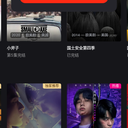
2020
欧美剧
英国
2014
欧美剧
美国
小斧子
小斧子
国土安全第四季
国土安全第四季
第5集完结
已完结
约翰·博耶加
莱蒂希娅·赖特
克莱尔·丹尼斯
鲁伯特·弗兰德
曼迪·帕廷金
《黑豹 Black Panther》的Let
itia Wright及《星球大战 Star
第四季主要描述Carrie以一个
Wars》新三部曲演员John Bo
情报官员的身份在别国首都开
yega加盟BBC剧《细斧 Small
展工作的情况:她如何招募情报
独家推荐
热播
Axe》，这部剧已获Amazon
线人，如何与外国政府打交
购
道，如何与支援团队打交道，
如何与大使馆打交道，如何与
宿主国的情报机构打交道以及
她如何与所在