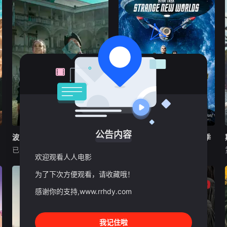
2026
欧美剧
波兰
2026
欧美剧
美国
公告内容
波兰家族第三季
波兰家族第三季
星际迷航：奇异新世界第四季
星际迷航：奇异新世界第四季
已完结
更新至第01集
未知
杰丝·布什
克里斯蒂娜·钟
欢迎观看人人电影
西莉亚·罗丝·古丁
Kino Alert PL账户首次发现续
为了下次方便观看，请收藏哦！
订，因为他们注意到该系列已
《星际迷航：奇异新世界》已
向波兰电影学院（Polski Instit
续订第四季。
感谢你的支持,www.rrhdy.com
ut Sztuki Filmowej）申请了
当地资金，要求获得超过200
万美元（770万波兰
我记住啦