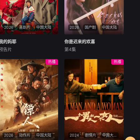
2026
喜剧片
中国大陆
2026
国产剧
中国大陆
我的妈耶
我的妈耶
你是迟来的欢喜
你是迟来的欢喜
预告片
第4集
马思纯
白客
黄明昊
魏哲鸣
郑合惠子
李俊贤
十一（黄明昊 饰）从小由父亲
28岁的阮喻以自己的情感经历
热播
热播
张永勋（白客 饰）独自抚养长
为原型创作小说并发布在网
大，自出生时就离世的妈妈东
上。但没想到，她的小说情节
玉（马思纯 饰）对于他而言则
被网友指出有抄袭嫌疑。阮喻
是陌生人般的存在。处于青春
决定维权，几经波折确定合作
叛逆期的十一，在自己18岁生
的知识产权律师正好是她高中
日这天意外发现了一本「妈妈
的暗恋对象、也是自己小说男
的日记」。
主的原型许淮颂。两
2026
动作片
中国大陆
2024
剧情片
中国大陆,中国香港