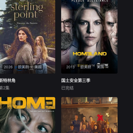
2026
欧美剧
美国
2013
欧美剧
美国
斯特林角
斯特林角
国土安全第三季
国土安全第三季
第2集
已完结
艾拉·鲁宾
艾米丽·霍菲尔
克莱尔·丹尼斯
曼迪·帕廷金
基恩·鲁法洛
戴米恩·路易斯
17岁的纽约少女Annie（艾拉·
于2013年9月29日播出的《国
鲁宾 饰）和双胞胎哥哥由养父
土》第三季将紧承上季末的悲
抚养长大。她无意中继承了神
惨结尾，由Carrie (Claire Dan
秘外祖父在加拿大的一座岛
es饰演) 和 Saul (Mandy Pati
屿。于是她前往加拿大度过了
nkin饰演) 收拾CIA残局及处理