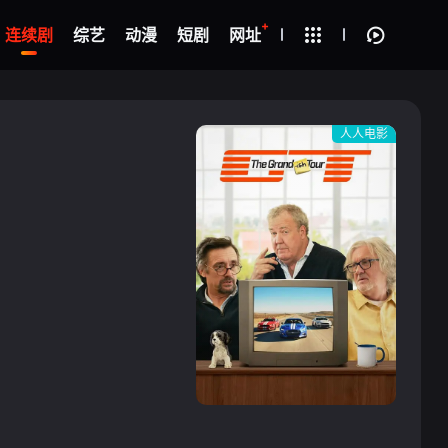
+
疑
连续剧
综艺
动漫
短剧
网址
人人电影
{if condition="$obj.vod_points
gt 0"}