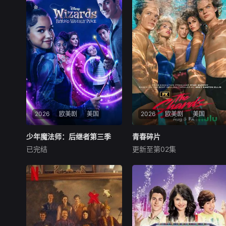
2026
欧美剧
美国
2026
欧美剧
美国
少年魔法师：后继者第三季
少年魔法师：后继者第三季
青春碎片
青春碎片
已完结
更新至第02集
赛琳娜·戈麦斯
格雷格·萨克因
伊格比·里格尼
荷默·基尔
格拉汉姆·坎贝尔
Billie在第二季结束时仍然因失
去Alex而感到震惊，她发现拯
1981年的洛杉矶 ，一班精英
救母亲的唯一方法就是与失散
名校的高中生原本过住灿烂生
多年的父亲团聚。当她的家人
活，直至一位神秘转校生出
联合起来寻找亚历克斯时，比
现。与此同时，专门猎杀青少
利意识到他们的联合力量是俄
年的连环杀人魔“The Trawle