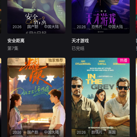
2026
国产剧
中国大陆
2026
恐怖片
中国大陆
安全距离
安全距离
天才游戏
天才游戏
第7集
已完结
张逸杰
方瑾
王嘉浩
彭昱畅
丁禹兮
李蔓瑄
文物修复师姜寻意外卷入间谍
穷途末路的天才少年刘全龙
独家推荐
热播
案件，成为国安干警沈殊途的
（彭昱畅 饰），被偏执富家公
调查对象， 在间谍迷局与国家
子陈伦（丁禹兮 饰）选中，被
使命的博弈中，两人从相互怀
迫踏入一场为他量身打造的
疑逐渐走向信任与心动，最终
“换命游戏”。豪华别墅、名车
在“守护山河，也守护你”的共
名表、神秘女友全部备齐，在
同信念下收获了爱情。
陈伦的精心打造下，刘全龙瞬
间拥有顶配人生
2026
国产剧
中国大陆
2026
剧情片
英国