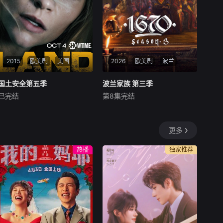
一个夏天。在那里，她结交了
善后工作展开
新朋友，收获了浪漫爱情，并
揭开了家族
2015
欧美剧
美国
2026
欧美剧
波兰
国土安全第五季
国土安全第五季
波兰家族 第三季
波兰家族 第三季
已完结
第8集完结
克莱尔·丹尼斯
鲁伯特·弗兰德
未知
曼迪·帕廷金
Kino Alert PL账号率先发现了
《国土安全》第五季的故事将
续订消息，他们注意到该剧已
更多
发生在柏林，时间是前一季的
向波兰电影学院（Polski Insty
两年半之后，Carrie Mathiso
tut Sztuki Filmowej）申请了
热播
独家推荐
n不再是情报员，而是为一家
超过200万美元（770万波兰
私营安保企业工作。新一季将
兹罗提）的本地资金
在德国柏林拍摄，并定于2015
年10月4日播出。&nbs