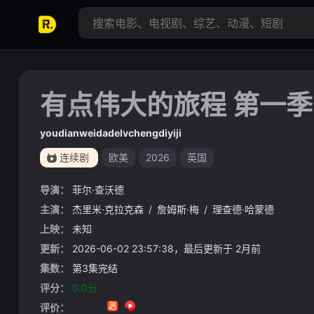
有点伟大的旅程 第一季
youdianweidadelvchengdiyiji
连续剧
欧美
2026
英国
导演：
菲尔·查沃德
主演：
杰里米·克拉克森
/
詹姆斯·梅
/
理查德·哈蒙德
上映：
未知
更新：
2026-06-02 23:57:38，最后更新于 2月前
集数：
第3集完结
评分：
0.0分
评价：