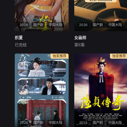
2026
国产剧
中国大陆
2026
国产剧
中国大陆
炽夏
炽夏
女画师
女画师
已完结
第6集
包上恩
周柯宇
赵英博
罗予彤
王佳璇
陈名豪
每天 更2该剧改编自甜醋鱼的
类型：古装爱情、职场创业
独家推荐
独家推荐
小说《坠落》。看似外表乖巧
播出平台：湖南卫视、芒果
实则敢爱敢恨的学霸周挽（包
TV 出品方：芒果TV、大
上恩饰），在高三那年夏天意
芒剧场 时长：10分钟X18
外与叛逆不羁、抵抗家族束缚
集 开机时间：10月中下
的陆氏太子爷陆西骁（周柯宇
旬 拍摄地点：横店 拍
饰）产生联系。两人在谎言与
摄周期：12天 总监制：周
真诚中碰撞纠缠，
山、刘幕天
2026
国产剧
中国大陆
2013
国产剧
中国大陆