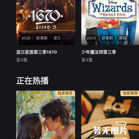
罗斯人击败困扰他们的邪恶的
r”在市内肆虐，令似乎美好的
唯一途
青春岁月，瞬间变成挥之不去
的梦
2026
欧美剧
波兰
2009
欧美剧
美国
波兰家族第三季1670
波兰家族第三季1670
少年魔法师第三季
少年魔法师第三季
第4集
第4集
未知
Selena
Gomez
David
The renewal was first spotte
Wizards Of Waverly Place是
d by the account Kino Alert
Disney Channel现在热播的
正在热播
PL after they noted that the
原创电视剧。该剧将魔法引入
series had appl
美国家庭日常生活，相比哈利·
独家推荐
独家推荐
波特，这部电视剧更加幽默并
且更具都市感。剧中的Russo
一